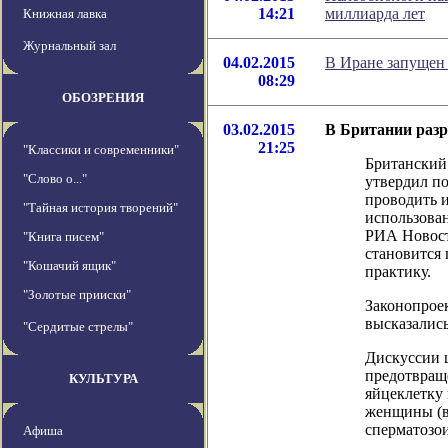
14:21
миллиарда лет
Книжная лавка
Журнальный зал
04.02.2015
В Иране запущен
08:29
ОБОЗРЕНИЯ
03.02.2015
В Британии разр
21:25
"Классики и современники"
Британский
"Слово о..."
утвердил п
проводить 
"Тайная история творений"
использова
РИА Новост
"Книга писем"
становится
"Кошачий ящик"
практику.
"Золотые прииски"
Законопрое
высказались
"Сердитые стрелы"
Дискуссии 
предотвращ
КУЛЬТУРА
яйцеклетку 
женщины (в
сперматозо
Афиша