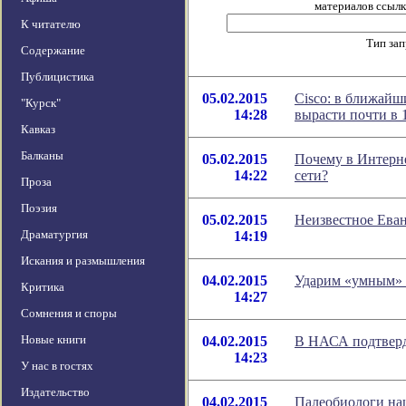
материалов ссылка
К читателю
Тип за
Содержание
Публицистика
05.02.2015
Cisco: в ближайш
"Курск"
14:28
вырасти почти в 1
Кавказ
Балканы
05.02.2015
Почему в Интерн
14:22
сети?
Проза
Поэзия
05.02.2015
Неизвестное Еван
Драматургия
14:19
Искания и размышления
04.02.2015
Ударим «умным» 
Критика
14:27
Сомнения и споры
Новые книги
04.02.2015
В НАСА подтверд
14:23
У нас в гостях
Издательство
04.02.2015
Палеобиологи наш