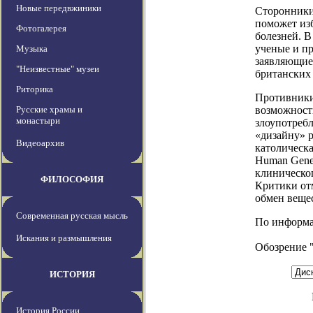
Новые передвжиники
Сторонники
поможет из
Фотогалерея
болезней. 
ученые и п
Музыка
заявляющие,
"Неизвестные" музеи
британских
Риторика
Противники 
Русские храмы и
возможност
монастыри
злоупотребл
«дизайну» 
Видеоархив
католическа
Human Genet
клиническо
ФИЛОСОФИЯ
Критики от
обмен вещес
Современная русская мысль
По информаци
Искания и размышления
Обозрение 
ИСТОРИЯ
История России