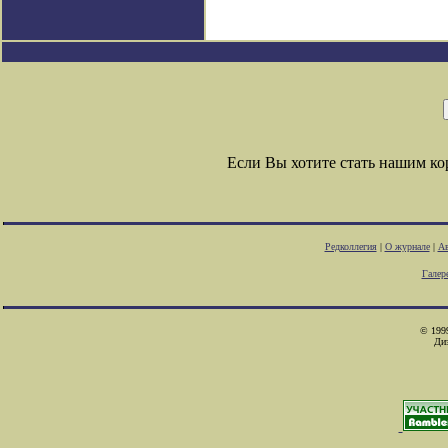
Если Вы хотите стать нашим к
Редколлегия
|
О журнале
|
Ав
Галер
© 1999
Ди