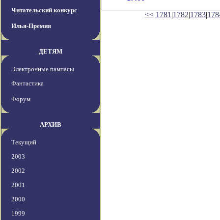
Читательский конкурс
<<
1781
|
1782
|
1783
|
178
Илья-Премия
ДЕТЯМ
Электронные пампасы
Фантастика
Форум
АРХИВ
Текущий
2003
2002
2001
2000
1999