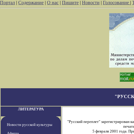
Портал
|
Содержание
|
О нас
|
Пишите
|
Новости
|
Голосование
|
"РУССК
ЛИТЕРАТУРА
"Русский переплет" зарегистрирован 
Новости русской культуры
печати
5 февраля 2001 года. П
Афиша