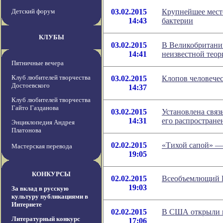
Детский форум
03.02.2015
Крупнейшее место
14:43
бактерии
КЛУБЫ
03.02.2015
В Великобритани
14:41
неизвестной теор
Пятничные вечера
Клуб любителей творчества
03.02.2015
Клопов человече
Достоевского
14:37
Клуб любителей творчества
Гайто Газданова
03.02.2015
Установлена связ
14:31
его распростране
Энциклопедия Андрея
Платонова
02.02.2015
«Тихой сапой» —
Мастерская перевода
19:05
КОНКУРСЫ
02.02.2015
Всеобъемлющий И
19:03
За вклад в русскую
культуру публикациями в
Интернете
02.02.2015
В США открыли н
Литературный конкурс
17:06