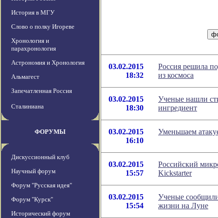
История в МГУ
Слово о полку Игореве
Хронология и
парахронология
Астрономия и Хронология
03.02.2015
Россия решила по
18:32
из космоса
Альмагест
Запечатленная Россия
03.02.2015
Ученые нашли с
Сталиниана
18:30
ингредиент
03.02.2015
Уменьшаем атаку
ФОРУМЫ
16:10
Дискуссионный клуб
03.02.2015
Российский микр
Научный форум
15:57
Kickstarter
Форум "Русская идея"
03.02.2015
Ученые сообщили
Форум "Курск"
15:54
жизни на Луне
Исторический форум