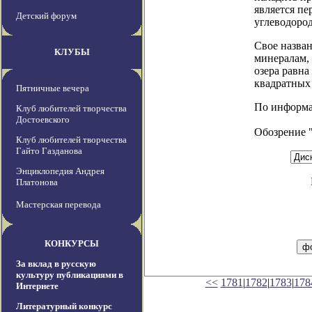
является п
Детский форум
углеводоро
Свое назва
КЛУБЫ
минералам, 
озера равна
квадратных
Пятничные вечера
По информаци
Клуб любителей творчества
Достоевского
Обозрение 
Клуб любителей творчества
Гайто Газданова
Энциклопедия Андрея
Платонова
Мастерская перевода
КОНКУРСЫ
За вклад в русскую
культуру публикациями в
<<
1781
|
1782
|
1783
|
178
Интернете
Литературный конкурс