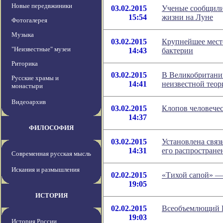
Новые передвжиники
03.02.2015
Ученые сообщили
15:54
жизни на Луне
Фотогалерея
Музыка
03.02.2015
Крупнейшее место
"Неизвестные" музеи
14:43
бактерии
Риторика
03.02.2015
В Великобритани
Русские храмы и
14:41
неизвестной теор
монастыри
Видеоархив
03.02.2015
Клопов человече
14:37
ФИЛОСОФИЯ
03.02.2015
Установлена связ
14:31
его распростране
Современная русская мысль
Искания и размышления
02.02.2015
«Тихой сапой» —
19:05
ИСТОРИЯ
02.02.2015
Всеобъемлющий И
19:03
История России