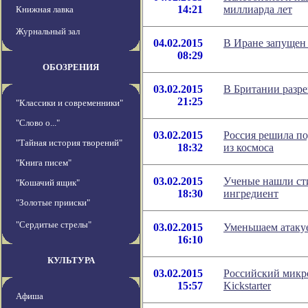
14:21
миллиарда лет
Книжная лавка
Журнальный зал
04.02.2015
В Иране запущен
08:29
ОБОЗРЕНИЯ
03.02.2015
В Британии разре
21:25
"Классики и современники"
"Слово о..."
03.02.2015
Россия решила по
"Тайная история творений"
18:32
из космоса
"Книга писем"
03.02.2015
Ученые нашли с
"Кошачий ящик"
18:30
ингредиент
"Золотые прииски"
"Сердитые стрелы"
03.02.2015
Уменьшаем атаку
16:10
КУЛЬТУРА
03.02.2015
Российский микр
15:57
Kickstarter
Афиша