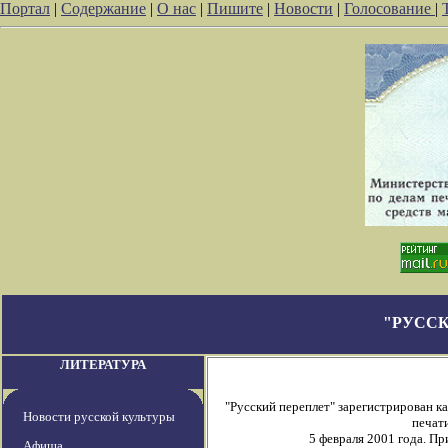
Портал
|
Содержание
|
О нас
|
Пишите
|
Новости
|
Голосование
|
"РУССК
ЛИТЕРАТУРА
"Русский переплет" зарегистрирован 
Новости русской культуры
печати
5 февраля 2001 года. П
Афиша