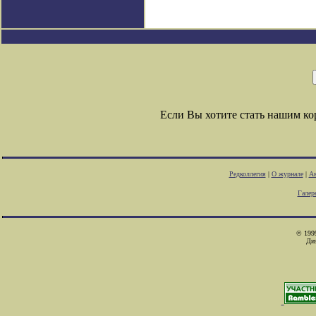
Если Вы хотите стать нашим к
Редколлегия
|
О журнале
|
Ав
Галер
© 1999
Ди