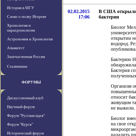
История в МГУ
02.02.2015
В США открыли 
Слово о полку Игореве
17:06
бактерии
Хронология и
Биолог Мел
парахронология
университе
открытии н
Астрономия и Хронология
водород. Ре
Альмагест
опубликовала
Запечатленная Россия
Бактерию Ha
обнаружила
Сталиниана
Бактерия сп
полученных
ФОРУМЫ
Организм об
повышенным
относит ба
Дискуссионный клуб
живущим та
Научный форум
не выжили.
Форум "Русская идея"
Биолог вмес
на свое отк
Форум "Курск"
микроорган
Исторический форум
наладить п