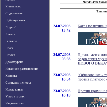
материалов ссылка
К читателю
Тип за
Содержание
Публицистика
24.07.2003
Какая политика н
"Курск"
13:42
Кавказ
Балканы
Проза
24.07.2003
Предлагается мол
Поэзия
08:36
годов серия музы
Драматургия
НОВОГО ВЕКА
Искания и размышления
23.07.2003
"Образование - с
Критика
16:54
против платного 
Сомнения и споры
Новые книги
23.07.2003
Против криминал
16:18
У нас в гостях
Издательство