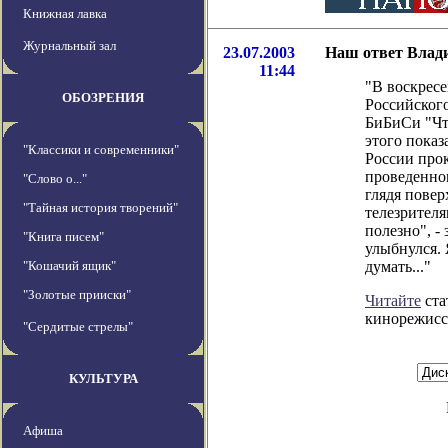
Книжная лавка
Журнальный зал
23.07.2003
Наш ответ Влад
11:44
"В воскресе
ОБОЗРЕНИЯ
Российског
БиБиСи "Чт
этого пока
"Классики и современники"
России про
проведенног
"Слово о..."
глядя повер
"Тайная история творений"
телезрителя
полезно", -
"Книга писем"
улыбнулся. 
"Кошачий ящик"
думать..."
"Золотые прииски"
Читайте
ста
кинорежисс
"Сердитые стрелы"
КУЛЬТУРА
Афиша