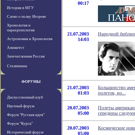
00:17
История в МГУ
Слово о полку Игореве
Хронология и
парахронология
21.07.2003
Народной библио
Астрономия и Хронология
14:03
Альмагест
Запечатленная Россия
Сталиниана
ФОРУМЫ
21.07.2003
Большинство аме
01:03
полетов, но...
Дискуссионный клуб
Научный форум
20.07.2003
Полеты американс
05:00
середины следующ
Форум "Русская идея"
Форум "Курск"
20.07.2003
Космические нов
Исторический форум
05:00