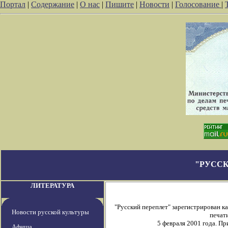
Портал
|
Содержание
|
О нас
|
Пишите
|
Новости
|
Голосование
|
"РУССК
ЛИТЕРАТУРА
"Русский переплет" зарегистрирован 
Новости русской культуры
печати
5 февраля 2001 года. П
Афиша