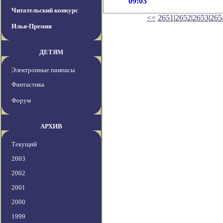
09:03
Читательский конкурс
<<
2651
|
2652
|
2653
|
265
Илья-Премия
ДЕТЯМ
Электронные пампасы
Фантастика
Форум
АРХИВ
Текущий
2003
2002
2001
2000
1999