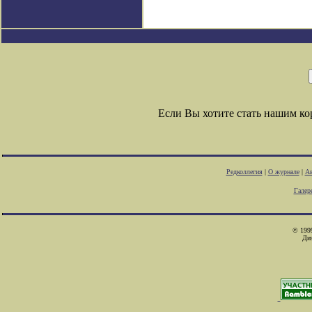
Если Вы хотите стать нашим к
Редколлегия
|
О журнале
|
Ав
Галер
© 1999
Ди