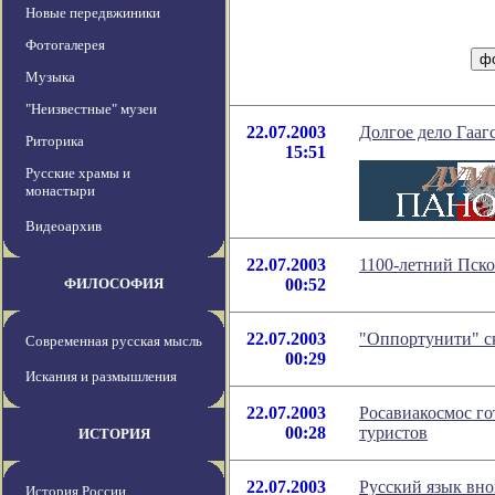
Новые передвжиники
Фотогалерея
Музыка
"Неизвестные" музеи
22.07.2003
Долгое дело Гааг
Риторика
15:51
Русские храмы и
монастыри
Видеоархив
22.07.2003
1100-летний Пско
ФИЛОСОФИЯ
00:52
22.07.2003
"Оппортунити" с
Современная русская мысль
00:29
Искания и размышления
22.07.2003
Росавиакосмос го
00:28
туристов
ИСТОРИЯ
22.07.2003
Русский язык вно
История России