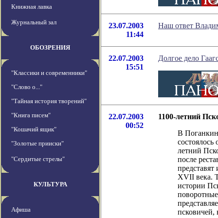
Книжная лавка
Журнальный зал
23.07.2003
Наш ответ Влади
11:44
ОБОЗРЕНИЯ
22.07.2003
Долгое дело Гааг
15:51
"Классики и современники"
"Слово о..."
"Тайная история творений"
"Книга писем"
22.07.2003
1100-летний Пск
00:52
"Кошачий ящик"
В Поганкин
состоялось 
"Золотые прииски"
летний Пск
"Сердитые стрелы"
после реста
представят
XVII века. 
КУЛЬТУРА
истории Пс
поворотные
представля
Афиша
псковичей,