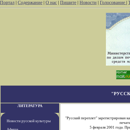
Портал
|
Содержание
|
О нас
|
Пишите
|
Новости
|
Голосование
|
"РУССК
ЛИТЕРАТУРА
"Русский переплет" зарегистрирован 
Новости русской культуры
печати
5 февраля 2001 года. П
Афиша