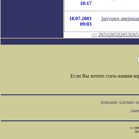
10:17
18.07.2003
Запущен америка
09:03
<<
2651
|
2652
|
2653
|
265
Если Вы хотите стать нашим к
Редколлегия
|
О журнале
|
Ав
Галер
© 1999
Ди