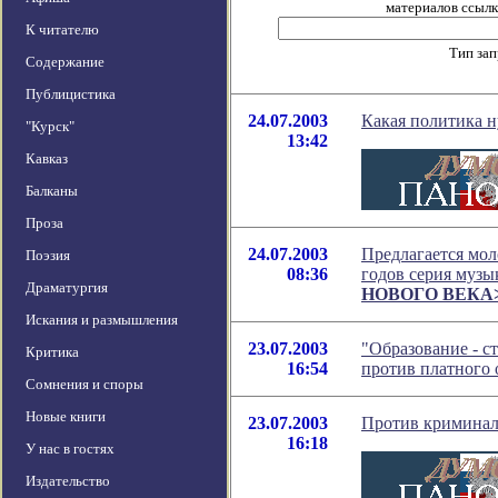
материалов ссылка
К читателю
Тип за
Содержание
Публицистика
24.07.2003
Какая политика н
"Курск"
13:42
Кавказ
Балканы
Проза
24.07.2003
Предлагается мол
Поэзия
08:36
годов серия музы
Драматургия
НОВОГО ВЕКА
Искания и размышления
23.07.2003
"Образование - с
Критика
16:54
против платного 
Сомнения и споры
Новые книги
23.07.2003
Против криминал
16:18
У нас в гостях
Издательство