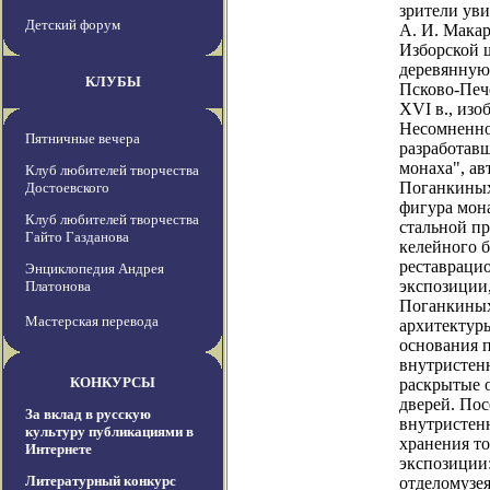
зрители уви
Детский форум
А. И. Макар
Изборской ш
деревянную
КЛУБЫ
Псково-Пече
XVI в., из
Несомненно
Пятничные вечера
разработавш
монаха", ав
Клуб любителей творчества
Поганкиных
Достоевского
фигура мона
Клуб любителей творчества
стальной п
Гайто Газданова
келейного б
реставрацио
Энциклопедия Андрея
экспозиции
Платонова
Поганкиных
Мастерская перевода
архитектур
основания п
внутристен
КОНКУРСЫ
раскрытые 
дверей. Пос
За вклад в русскую
внутристенн
культуру публикациями в
хранения т
Интернете
экспозиции:
Литературный конкурс
отделомузея