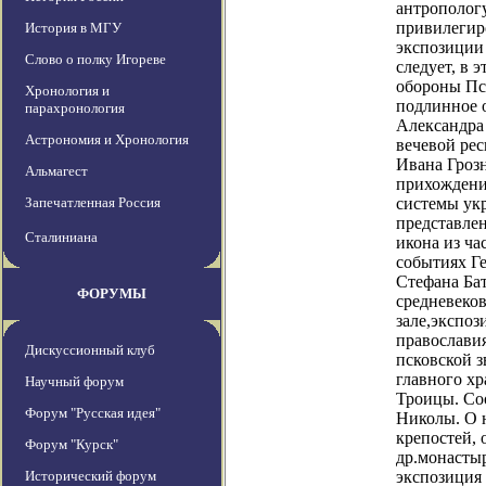
антрополог
привилегир
История в МГУ
экспозиции 
Слово о полку Игореве
следует, в 
обороны Пс
Хронология и
подлинное 
парахронология
Александра
Астрономия и Хронология
вечевой рес
Ивана Грозн
Альмагест
прихождении
Запечатленная Россия
системы укр
представлен
Сталиниана
икона из ча
событиях Г
Стефана Бат
ФОРУМЫ
средневеков
зале,экспоз
православия
Дискуссионный клуб
псковской 
главного х
Научный форум
Троицы. Со
Форум "Русская идея"
Николы. О 
крепостей,
Форум "Курск"
др.монастыр
Исторический форум
экспозиция 