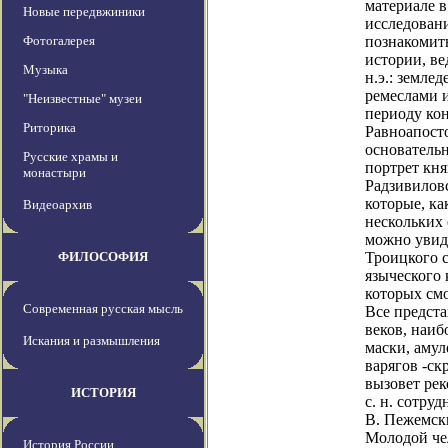
материале 
Новые передвжиники
исследовани
Фотогалерея
познакомит
истории, ве
Музыка
н.э.: земле
ремеслами 
"Неизвестные" музеи
периоду кон
Риторика
Равноапост
основатель
Русские храмы и
портрет кн
монастыри
Радзивилов
которые, ка
Видеоархив
нескольких 
можно увид
ФИЛОСОФИЯ
Троицкого с
языческого
которых см
Современная русская мысль
Все предст
веков, наиб
Искания и размышления
маски, амул
варягов -ск
вызовет ре
ИСТОРИЯ
с. н. сотр
В. Пежемски
Молодой че
История России