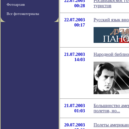
22.07.2003
Росавиакосмос го
Фотоархив
00:28
туристов
Все фотоматериалы
22.07.2003
Русский язык вно
00:17
21.07.2003
Народной библио
14:03
21.07.2003
Большинство аме
01:03
полетов, но...
20.07.2003
Полеты американс