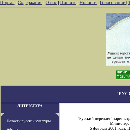
Портал
|
Содержание
|
О нас
|
Пишите
|
Новости
|
Голосование
|
"РУС
ЛИТЕРАТУРА
"Русский переплет" зарегис
Новости русской культуры
Министерст
5 февраля 2001 года.
Афиша