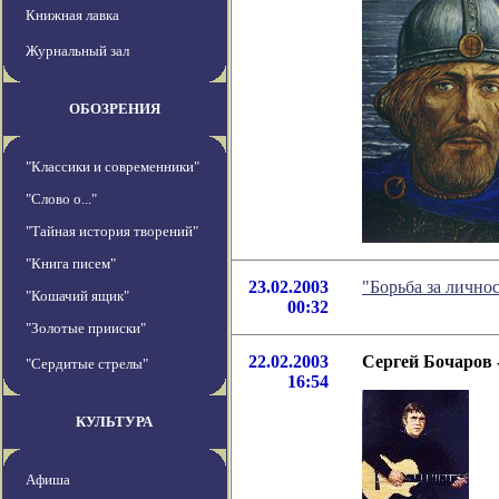
Книжная лавка
Журнальный зал
ОБОЗРЕНИЯ
"Классики и современники"
"Слово о..."
"Тайная история творений"
"Книга писем"
23.02.2003
"Борьба за лично
"Кошачий ящик"
00:32
"Золотые прииски"
22.02.2003
Сергей Бочаров 
"Сердитые стрелы"
16:54
КУЛЬТУРА
Афиша