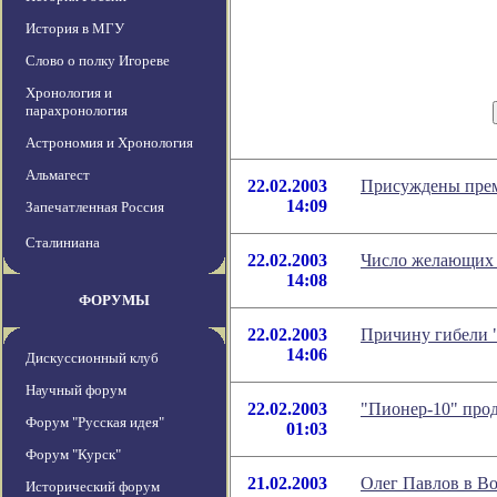
История в МГУ
Слово о полку Игореве
Хронология и
парахронология
Астрономия и Хронология
Альмагест
22.02.2003
Присуждены прем
14:09
Запечатленная Россия
Сталиниана
22.02.2003
Число желающих 
14:08
ФОРУМЫ
22.02.2003
Причину гибели "
14:06
Дискуссионный клуб
Научный форум
22.02.2003
"Пионер-10" про
Форум "Русская идея"
01:03
Форум "Курск"
21.02.2003
Олег Павлов в В
Исторический форум