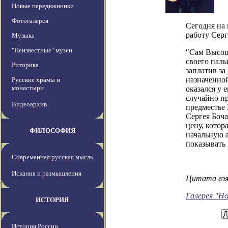
Новые передвжиники
Фотогалерея
Сегодня на
работу Серг
Музыка
"Неизвестные" музеи
"Сам Высоц
своего паль
Риторика
заплатив за
назначенно
Русские храмы и
монастыри
оказался у 
случайно пр
Видеоархив
предместье
Сергея Боч
цену, котор
ФИЛОСОФИЯ
начальную а
показывать 
Современная русская мысль
Искания и размышления
Цитата вз
Галерея "Н
ИСТОРИЯ
История России