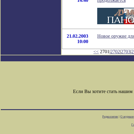
14:40
продолжается
21.02.2003
Новое оружие дл
10:00
<<
2701|
2702
|
2703
|
2
Если Вы хотите стать наши
Редколлегия
|
О журнале
Г