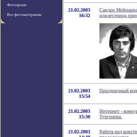
Фотоархив
21.02.2003
Сандро Мейпариа
Все фотоматериалы
16:32
илилестница при
21.02.2003
Праздничный конц
15:54
21.02.2003
Интернет - конку
15:30
Тургенева.
21.02.2003
Работа над конст