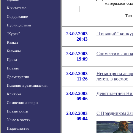
материалов ссы
К читателю
Тип 
Содержание
Публицистика
23.02.2003
"Горящий" конкур
"Курск"
20:43
Кавказ
Балканы
23.02.2003
Совместимы ли к
19:09
Проза
Поэзия
23.02.2003
Несмотря на ава
Драматургия
11:26
лететь в космос
Искания и размышления
23.02.2003
Девятилетней Ник
Критика
09:06
Сомнения и споры
Новые книги
23.02.2003
С Праздником За
09:04
У нас в гостях
Издательство