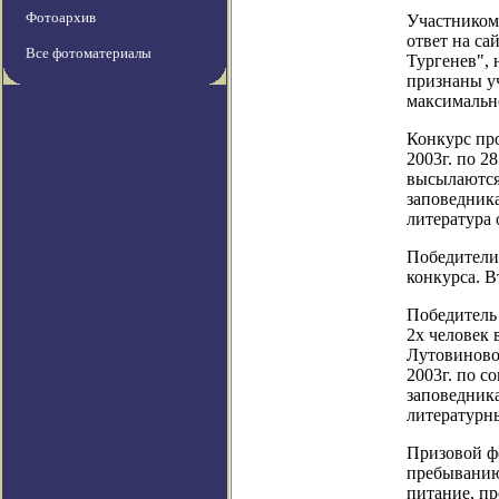
Фотоархив
Участником
ответ на са
Все фотоматериалы
Тургенев", 
признаны у
максимально
Конкурс про
2003г. по 2
высылаются
заповедника
литература 
Победители 
конкурса. В
Победитель 
2х человек 
Лутовиново"
2003г. по с
заповедника
литературны
Призовой фо
пребыванию
питание, пр