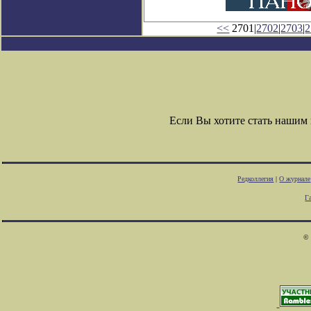
<<
2701|
2702
|
2703
|
2
Если Вы хотите стать наши
Редколлегия
|
О журнале
Г
© 