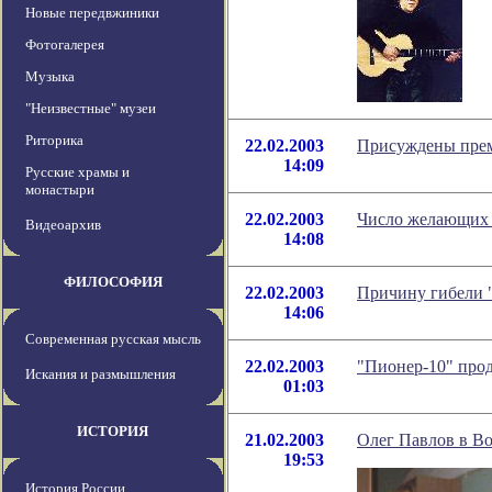
Новые передвжиники
Фотогалерея
Музыка
"Неизвестные" музеи
Риторика
22.02.2003
Присуждены прем
14:09
Русские храмы и
монастыри
22.02.2003
Число желающих 
Видеоархив
14:08
ФИЛОСОФИЯ
22.02.2003
Причину гибели "
14:06
Современная русская мысль
22.02.2003
"Пионер-10" про
Искания и размышления
01:03
ИСТОРИЯ
21.02.2003
Олег Павлов в В
19:53
История России