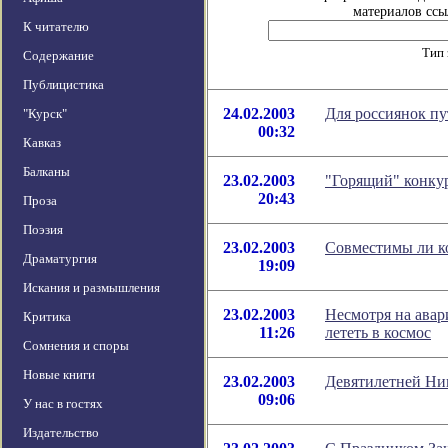
материалов ссы
К читателю
Тип 
Содержание
Публицистика
24.02.2003
Для россиянок пу
"Курск"
00:32
Кавказ
Балканы
23.02.2003
"Горящий" конкур
20:43
Проза
Поэзия
23.02.2003
Совместимы ли к
Драматургия
19:09
Искания и размышления
23.02.2003
Несмотря на ава
Критика
11:26
лететь в космос
Сомнения и споры
Новые книги
23.02.2003
Девятилетней Ник
09:06
У нас в гостях
Издательство