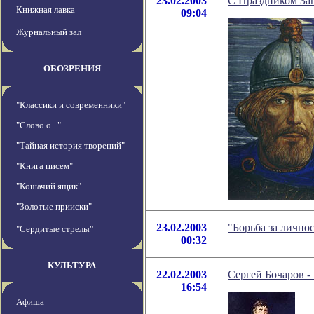
23.02.2003
С Праздником За
Книжная лавка
09:04
Журнальный зал
ОБОЗРЕНИЯ
"Классики и современники"
"Слово о..."
"Тайная история творений"
"Книга писем"
"Кошачий ящик"
"Золотые прииски"
23.02.2003
"Борьба за лично
"Сердитые стрелы"
00:32
КУЛЬТУРА
22.02.2003
Сергей Бочаров 
16:54
Афиша