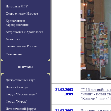
История в МГУ
Слово о полку Игореве
Хронология и
парахронология
Астрономия и Хронология
Альмагест
Запечатленная Россия
Сталиниана
ФОРУМЫ
Дискуссионный клуб
Научный форум
21.02.2003
""116 лет войны,
18:09
лилий" - новая с
Форум "Русская идея"
"Кошачий ящик" 
Форум "Курск"
Исторический форум
21.02.2003
Поступила в прод