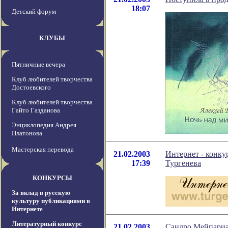
18:07
Детский форум
КЛУБЫ
Пятничные вечера
Клуб любителей творчества
Достоевского
Клуб любителей творчества
Гайто Газданова
Энциклопедия Андрея
Платонова
Мастерская перевода
21.02.2003
Интернет - конку
17:39
Тургенева
КОНКУРСЫ
За вклад в русскую
культуру публикациями в
Интернете
Литературный конкурс
21.02.2003
Сандро Мейпариа