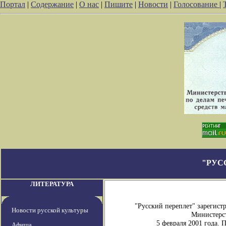
Портал
|
Содержание
|
О нас
|
Пишите
|
Новости
|
Голосование
|
"РУС
ЛИТЕРАТУРА
"Русский переплет" зарегис
Новости русской культуры
Министерст
5 февраля 2001 года.
Афиша