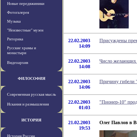
Новые передвжиники
Фотогалерея
Музыка
"Неизвестные" музеи
Риторика
22.02.2003
Присуждены прем
14:09
Русские храмы и
монастыри
22.02.2003
Число желающих 
Видеоархив
14:08
ФИЛОСОФИЯ
22.02.2003
Причину гибели "
14:06
Современная русская мысль
22.02.2003
"Пионер-10" про
Искания и размышления
01:03
ИСТОРИЯ
21.02.2003
Олег Павлов в 
19:53
История России