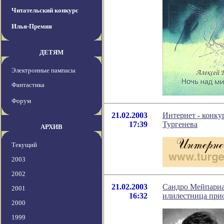
Читательский конкурс
Илья-Премия
ДЕТЯМ
Электронные пампасы
Фантастика
Форум
21.02.2003
Интернет - конку
17:39
Тургенева
АРХИВ
Текущий
2003
2002
21.02.2003
Сандро Мейпариа
2001
16:32
илилестница при
2000
1999