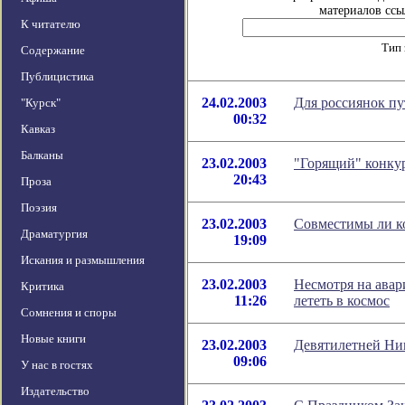
материалов ссы
К читателю
Тип 
Содержание
Публицистика
24.02.2003
Для россиянок пу
"Курск"
00:32
Кавказ
Балканы
23.02.2003
"Горящий" конкур
20:43
Проза
Поэзия
23.02.2003
Совместимы ли к
Драматургия
19:09
Искания и размышления
23.02.2003
Несмотря на ава
Критика
11:26
лететь в космос
Сомнения и споры
Новые книги
23.02.2003
Девятилетней Ник
09:06
У нас в гостях
Издательство