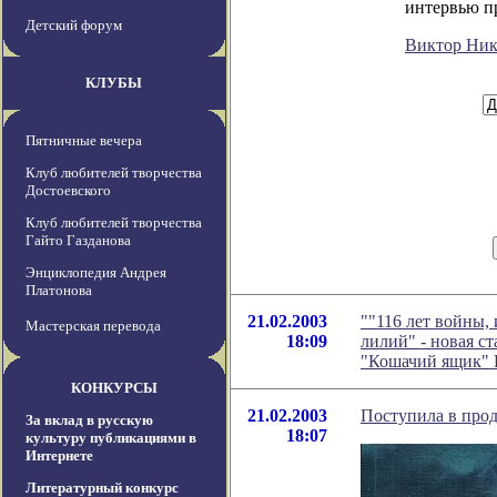
интервью п
Детский форум
Виктор Ни
КЛУБЫ
Пятничные вечера
Клуб любителей творчества
Достоевского
Клуб любителей творчества
Гайто Газданова
Энциклопедия Андрея
Платонова
21.02.2003
""116 лет войны,
Мастерская перевода
18:09
лилий" - новая с
"Кошачий ящик" 
КОНКУРСЫ
21.02.2003
Поступила в прод
За вклад в русскую
18:07
культуру публикациями в
Интернете
Литературный конкурс