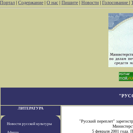
Портал
|
Содержание
|
О нас
|
Пишите
|
Новости
|
Голосование
|
"РУС
ЛИТЕРАТУРА
"Русский переплет" зарегис
Новости русской культуры
Министерст
5 февраля 2001 года.
Афиша