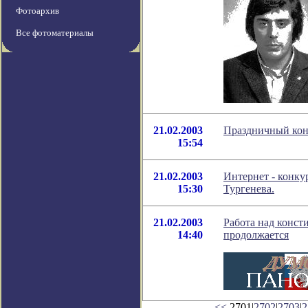
Фотоархив
Все фотоматериалы
21.02.2003
Праздничный конц
15:54
21.02.2003
Интернет - конку
15:30
Тургенева.
21.02.2003
Работа над конст
14:40
продолжается
<<
2701|
2702
|
2703
|
2