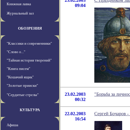
23.02.2003
С Праздником За
Книжная лавка
09:04
Журнальный зал
ОБОЗРЕНИЯ
"Классики и современники"
"Слово о..."
"Тайная история творений"
"Книга писем"
"Кошачий ящик"
"Золотые прииски"
23.02.2003
"Борьба за лично
"Сердитые стрелы"
00:32
КУЛЬТУРА
22.02.2003
Сергей Бочаров 
16:54
Афиша