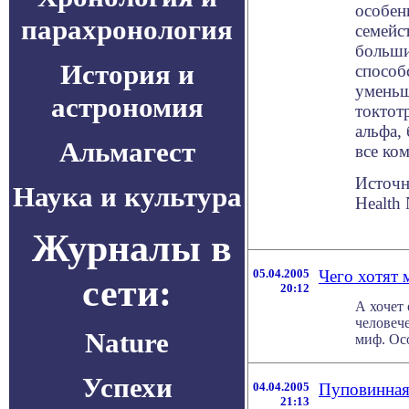
особен
парахронология
семейс
больши
История и
способ
уменьш
астрономия
токтот
альфа,
Альмагест
все ко
Источн
Наука и культура
Health
Журналы в
05.04.2005
Чего хотят
сети:
20:12
А хочет 
человече
Nature
миф. Осо
Успехи
04.04.2005
Пуповинная 
21:13