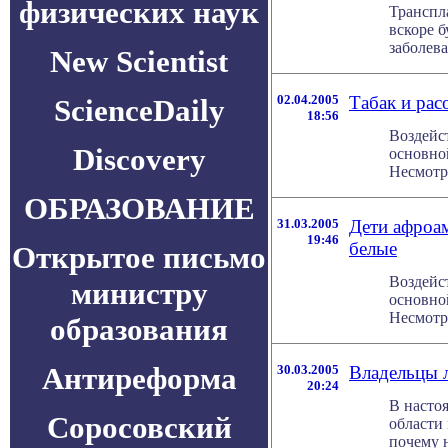
физических наук
Транспл
вскоре 
заболева
New Scientist
02.04.2005
Табак и рас
ScienceDaily
18:56
Воздейс
Discovery
основно
Несмотря
ОБРАЗОВАНИЕ
31.03.2005
Дети афроам
19:46
белые
Открытое письмо
Воздейс
министру
основно
Несмотря
образования
Антиреформа
30.03.2005
Владельцы л
20:24
В насто
Соросовский
области
почему н