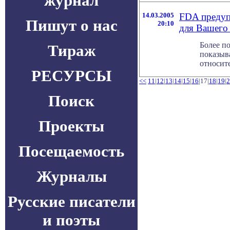
журнал
14.03.2005
FDA предуп
Пишут о нас
20:10
для Вашего
Более п
Тираж
показыв
относите
РЕСУРСЫ
<<
11
|
12
|
13
|
14
|
15
|
16
|17|
18
|
19
|
2
Поиск
Проекты
Посещаемость
Журналы
Русские писатели
и поэты