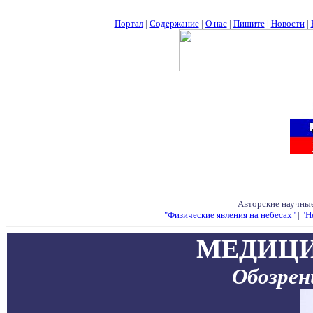
Портал
|
Содержание
|
О нас
|
Пишите
|
Новости
|
Авторские научные
"Физические явления на небесах"
|
"Н
МЕДИЦИ
Обозре