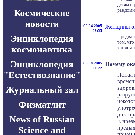
детям в 
Космические
рандомиз
новости
09.04.2005
Женщины оп
08:55
Энциклопедия
Предвар
том, чт
космонавтика
эпидемио
Энциклопедия
06.04.2005
Почему ока
20:22
"Естествознание"
Попал 
времен
Журнальный зал
здоров
разруш
некото
Физматлит
употре
доктор
News of Russian
Е чрез
предыд
Science and
прием 