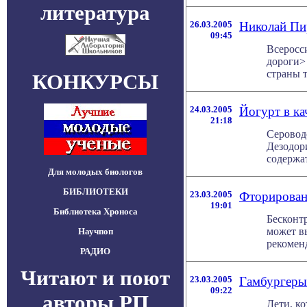
литература
26.03.2005
Николай Пи
09:45
Всеросс
дороги>
страны т
КОНКУРСЫ
24.03.2005
Йогурт в ка
21:18
Серовод
Дезодор
содержат
Для молодых биологов
БИБЛИОТЕКИ
23.03.2005
Фторирован
19:01
Библиотека Хроноса
Бесконт
может в
Научпоп
рекоменд
РАДИО
Читают и поют
23.03.2005
Гамбургеры 
09:22
авторы РП
Дети, к