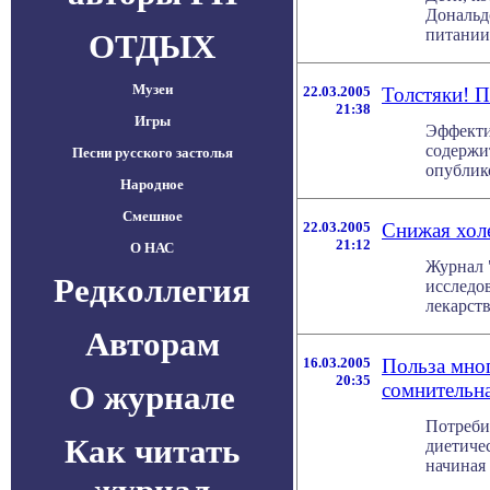
Дональд
питании
ОТДЫХ
Музеи
22.03.2005
Толстяки! 
21:38
Игры
Эффекти
содержит
Песни русского застолья
опублико
Народное
Смешное
22.03.2005
Снижая холе
21:12
О НАС
Журнал "
Редколлегия
исследов
лекарств
Авторам
16.03.2005
Польза мно
20:35
О журнале
сомнительн
Потреби
Как читать
диетиче
начиная 