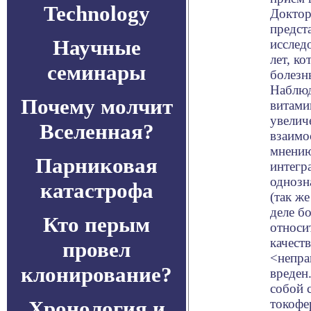
Technology
Доктор
предст
Научные
исслед
лет, к
семинары
болезн
Наблюд
Почему молчит
витами
увелич
Вселенная?
взаимо
мнению
Парниковая
интегр
однозн
катастрофа
(так ж
деле б
Кто перым
относи
качест
провел
<непра
клонирование?
вреден
собой 
Хронология и
токофе