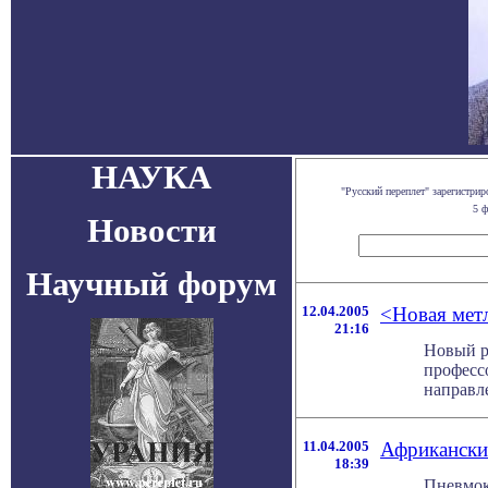
НАУКА
"Русский переплет" зарегистр
5 ф
Новости
Научный форум
12.04.2005
<Новая мет
21:16
Новый р
професс
направле
11.04.2005
Африканским
18:39
Пневмок