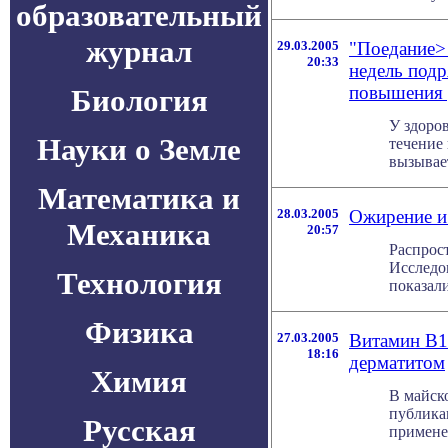
образовательный
журнал
29.03.2005
"Поедание> 
20:33
недель подр
повышения 
Биология
У здоро
Науки о Земле
течение
вызывает
Математика и
28.03.2005
Ожирение и 
Механика
20:57
Распрос
Исследо
Технология
показали
Физика
27.03.2005
Витамин В1
18:16
дерматитом
Химия
В майско
публика
Русская
применен