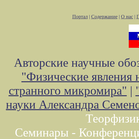
Портал
|
Содержание
|
О нас
|
Авторские научные обоз
"Физические явления 
странного микромира"
|
науки Александра Семен
Теорфизи
Семинары - Конференц