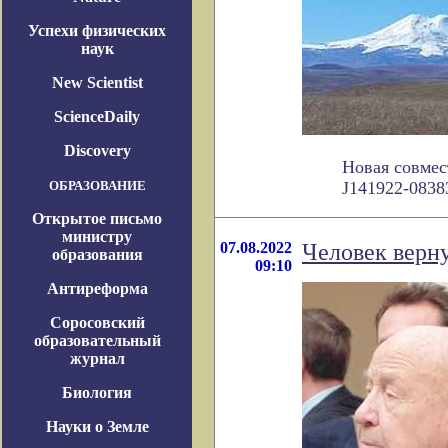
Успехи физических
наук
New Scientist
ScienceDaily
Discovery
Новая совмес
ОБРАЗОВАНИЕ
J141922-08383
Открытое письмо
министру
07.08.2022
Человек верну
образования
09:10
Антиреформа
Соросовский
образовательный
журнал
Биология
Науки о Земле