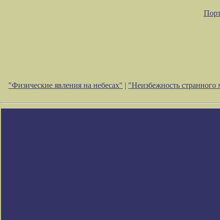
Порт
"Физические явления на небесах"
|
"Неизбежность странного