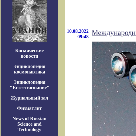
10.08.2022
Международна
09:48
Космические
новости
Энциклопедия
космонавтика
Энциклопедия
"Естествознание"
Журнальный зал
Физматлит
News of Russian
Science and
Technology