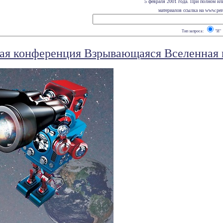
5 февраля 2001 года. При полном ил
материалов ссылка на www.pere
Тип запроса:
"И"
я конференция Взрывающаяся Вселенная г