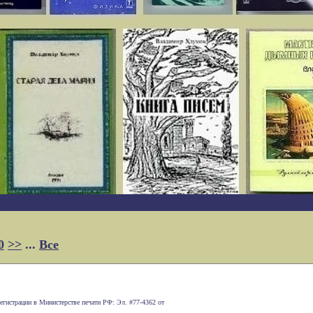
0
>>
...
Все
егистрации в Министерстве печати РФ: Эл. #77-4362 от