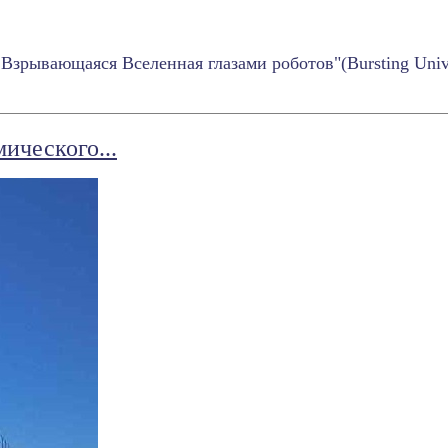
зрывающаяся Вселенная глазами роботов"(Bursting Unive
ического...