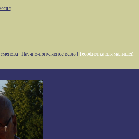
уссия
Семенова
|
Научно-популярное ревю
|
Теорфизика для малышей