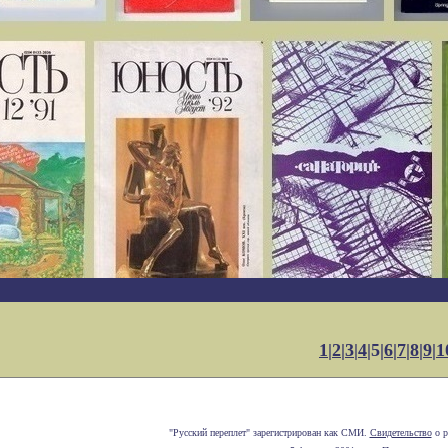
1
|
2
|
3
|
4
|5|
6
|
7
|
8
|
9
|
1
"Русский переплет" зарегистрирован как СМИ.
Свидетельство
о р