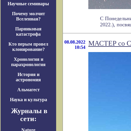
Научные семинары
Почему молчит
C Понедельни
Вселенная?
2022.), посвя
Парниковая
катастрофа
08.08.2022
МАСТЕР со Ст
Кто перым провел
10:54
клонирование?
Хронология и
парахронология
История и
астрономия
Альмагест
Наука и культура
Журналы в
сети:
Nature