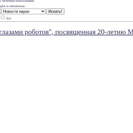
и частичном использовании
plet.ru обязательна.
"Или"
лазами роботов", посвященная 20-летию 