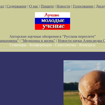
ал
|
Содержание
|
О нас
|
Пишите
|
Новости
|
Голосование
|
Диск
Авторские научные обозрения в "Русском переплете"
 микромира"
|
"Медицина и жизнь"
|
Новости науки Александра 
Семинары - Конференции - Симпозиумы - Конкурсы