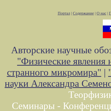
Портал
|
Содержание
|
О нас
|
Авторские научные обоз
"Физические явления 
странного микромира"
|
науки Александра Семен
Теорфизи
Семинары - Конференц