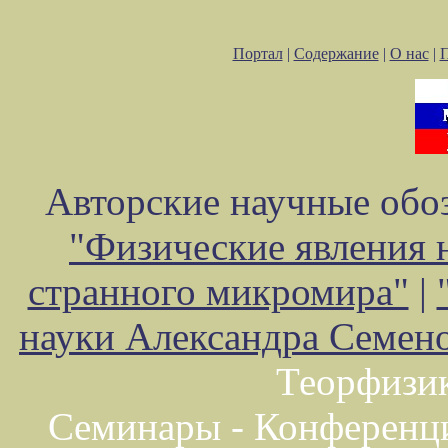
Портал
|
Содержание
|
О нас
|
Авторские научные обоз
"Физические явления 
странного микромира"
|
науки Александра Семен
Теорфизи
Семинары - Конференц