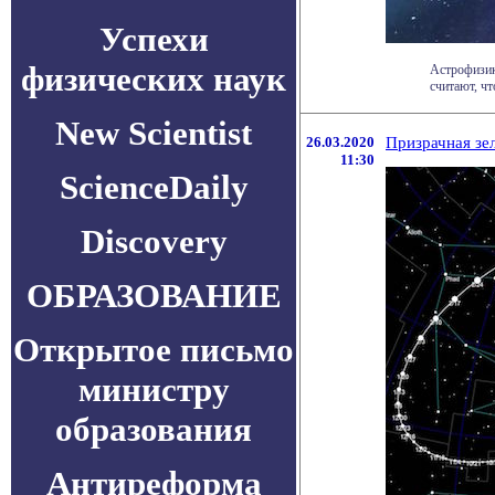
Успехи
физических наук
Астрофизик
считают, чт
New Scientist
26.03.2020
Призрачная зел
11:30
ScienceDaily
Discovery
ОБРАЗОВАНИЕ
Открытое письмо
министру
образования
Антиреформа