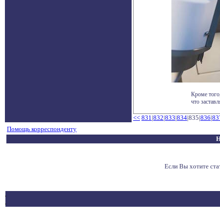
Кроме того
что заставл
<<
831
|
832
|
833
|
834
|835|
836
|
83
Помощь корреспонденту
Н
Если Вы хотите ст