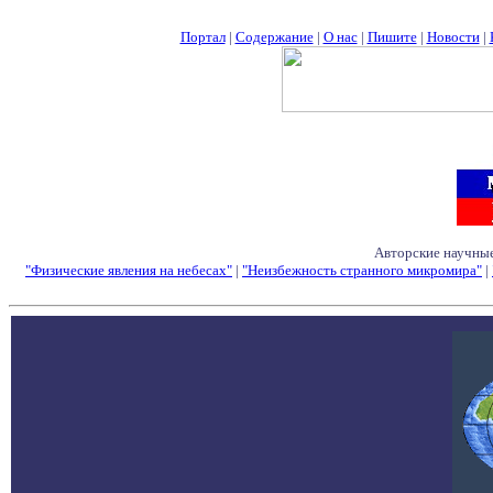
Портал
|
Содержание
|
О нас
|
Пишите
|
Новости
|
Авторские научные
"Физические явления на небесах"
|
"Неизбежность странного микромира"
|
Семинары - Конфе