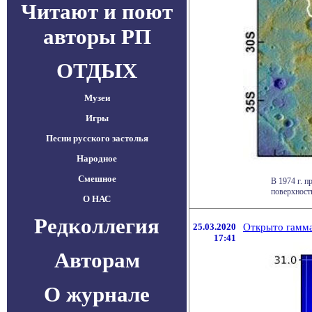
Читают и поют
авторы РП
ОТДЫХ
Музеи
Игры
Песни русского застолья
Народное
Смешное
В 1974 г. 
поверхность
О НАС
Редколлегия
25.03.2020
Открыто гамма
17:41
Авторам
О журнале