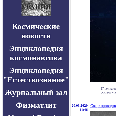
Космические
новости
Энциклопедия
космонавтика
Энциклопедия
"Естествознание"
17 лет наз
Журнальный зал
считают уче
Физматлит
26.03.2020
Сверхпроводни
11:46