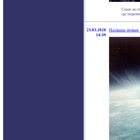
Стоит ли с
где теорети
23.03.2020
Названа новая
14:39