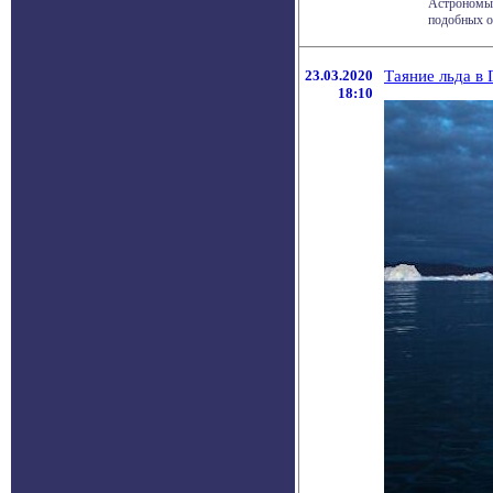
Астрономы 
подобных об
23.03.2020
Таяние льда в
18:10