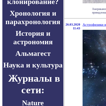
клонирование?
Американск
Хронология и
принадлежат
парахронология
26.03.2020
Астрофизики н
11:43
История и
астрономия
Альмагест
Наука и культура
Журналы в
сети:
Nature