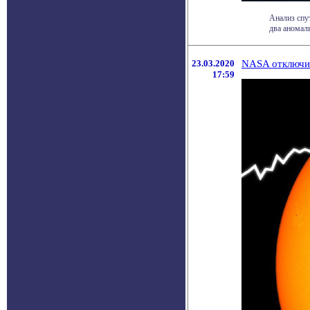
Анализ спу
два аномаль
23.03.2020
NASA отключил
17:59