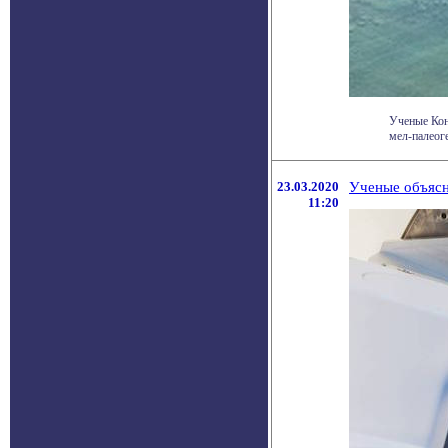
Ученые Кон
мел-палеог
23.03.2020
Ученые объясн
11:20