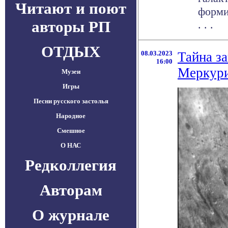
Читают и поют
форми
авторы РП
. . .
ОТДЫХ
08.03.2023
Тайна з
16:00
Меркури
Музеи
Игры
Песни русского застолья
Народное
Смешное
О НАС
Редколлегия
Авторам
О журнале