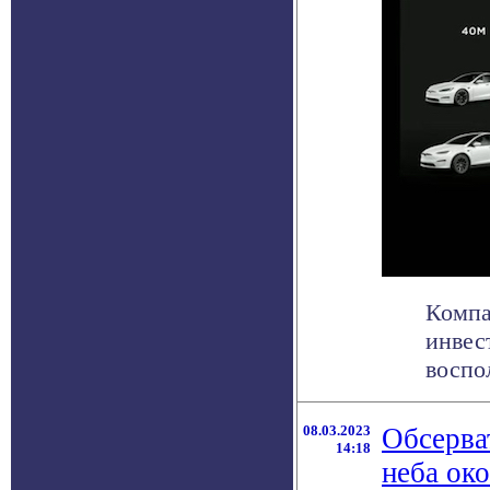
Компа
инвес
воспол
08.03.2023
Обсерва
14:18
неба око