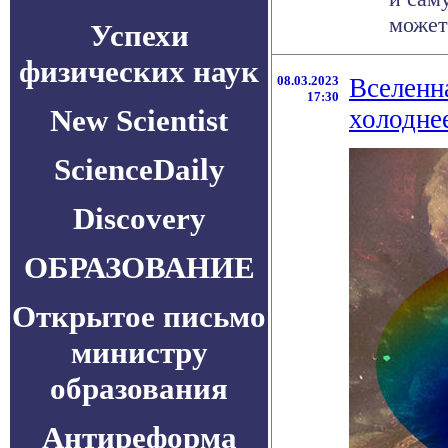
может
Успехи
физических наук
08.03.2023
Вселенна
17:30
New Scientist
холоднее
ScienceDaily
Discovery
ОБРАЗОВАНИЕ
Открытое письмо
министру
образования
Антиреформа