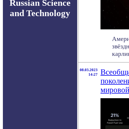
Russian Science
and Technology
Амери
звёзд
карлик
08.03.2023
Всеобщи
14:27
поколен
мировой