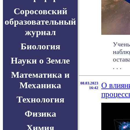
Соросовский
образовательный
журнал
Учены
Биология
наблю
Науки о Земле
остав
. . .
Математика и
Механика
08.03.2023
О влиян
16:42
процесс
Технология
Физика
Химия