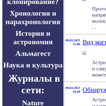
клонирование?
Прото
Хронология и
напря
парахронология
молек
. .
История и
астрономия
09.03.2023
Вид маг
11:06
Альмагест
Астро
Наука и культура
и сам
может
Журналы в
сети:
09.03.2023
Обнаруж
10:49
Астро
Nature
и сам