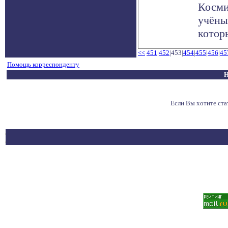
Косми
учёны
котор
<<
451
|
452
|453|
454
|
455
|
456
|
45
Помощь корреспонденту
Н
Если Вы хотите ст