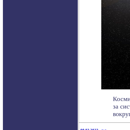
Косми
за сис
вокру