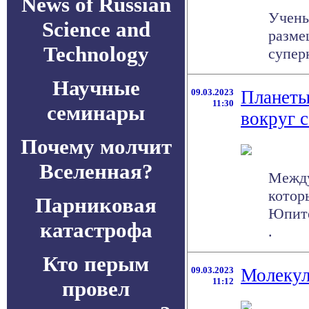
News of Russian
Учены
Science and
разме
Technology
супер
Научные
09.03.2023
Планеты
11:30
семинары
вокруг 
Почему молчит
Вселенная?
Между
котор
Парниковая
Юпите
катастрофа
.
Кто перым
09.03.2023
Молекул
11:12
провел