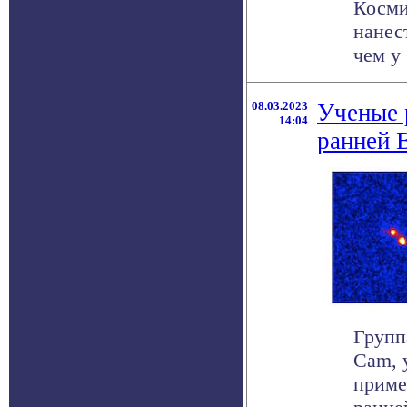
Косми
нанест
чем у 
08.03.2023
Ученые 
14:04
ранней 
Групп
Cam, 
приме