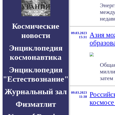
Энерг
между
недав
Космические
новости
09.03.2023
Азия мо
15:31
образов
Энциклопедия
космонавтика
Общая
Энциклопедия
милли
"Естествознание"
затем
Журнальный зал
09.03.2023
Российс
11:38
космосе
Физматлит