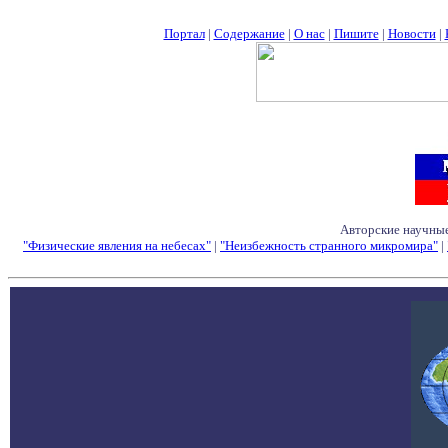
Портал
|
Содержание
|
О нас
|
Пишите
|
Новости
|
Авторские научные
"Физические явления на небесах"
|
"Неизбежность странного микромира"
|
Семинары - Конфе