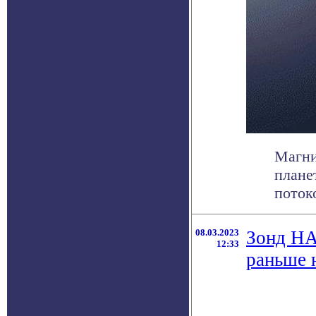
Магни
плане
поток
08.03.2023
Зонд НА
12:33
раньше 