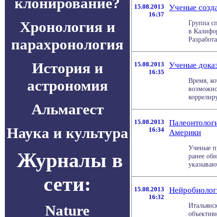
клонирование?
15.08.2013
Ученые созд
16:37
Хронология и
Группа с
в Калифо
Разработа
парахронология
История и
15.08.2013
Ученые доказ
16:35
Время, ко
астрономия
возможно
коррелиру
Альмагест
15.08.2013
Палеонтолог
Наука и культура
16:34
Америки
Ученые п
Журналы в
ранее об
указывают
сети:
15.08.2013
Нейробиологи
16:32
Итальянс
Nature
объектив