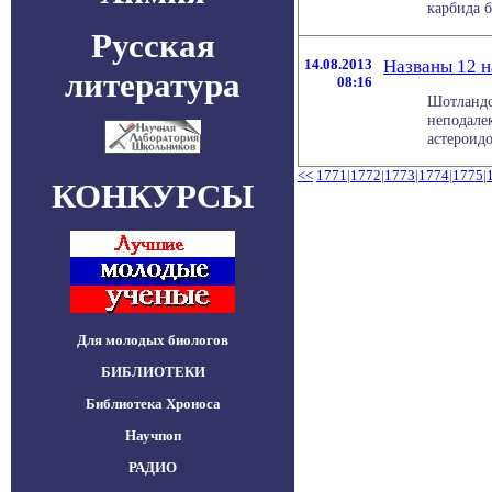
карбида б
Русская
14.08.2013
Названы 12 н
литература
08:16
Шотландс
неподале
астероидо
<<
1771
|
1772
|
1773
|
1774
|
1775
|
КОНКУРСЫ
Для молодых биологов
БИБЛИОТЕКИ
Библиотека Хроноса
Научпоп
РАДИО