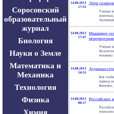
14.08.2013
Литр газиров
17:52
Соросовский
Ученые в
напитках,
образовательный
Активный 
журнал
14.08.2013
Мышиное сер
17:47
Биология
перепрограм
Ученые в
Науки о Земле
бесклето
человека.
Математика и
14.08.2013
Аудиокассета
Механика
16:51
Как сооб
период н
Технология
Конечно, 
Физика
14.08.2013
Российских 
08:17
Российск
Химия
технолог