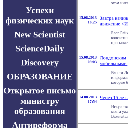
этом ника
Успехи
физических наук
15.08.2013
Завтра начин
16:25
движение <И
New Scientist
Блог Рей
консалтин
просыпае
ScienceDaily
15.08.2013
Лондонским 
Discovery
09:03
мобильными 
Власти Л
ОБРАЗОВАНИЕ
информац
которые б
Открытое письмо
14.08.2013
Через 15 лет
министру
17:54
Искусств
образования
мозга уже
Важнейшей
Антиреформа