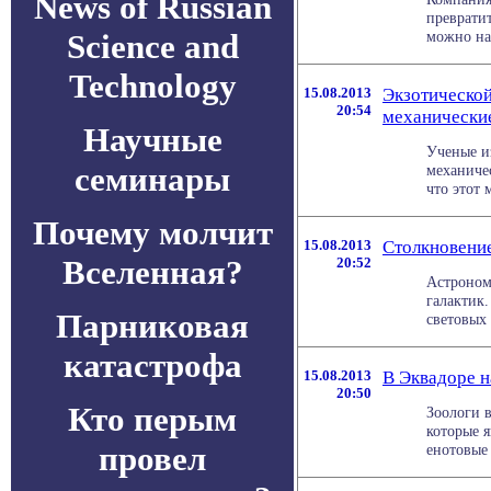
News of Russian
преврати
Science and
можно нап
Technology
15.08.2013
Экзотической
20:54
механические
Научные
Ученые и
семинары
механиче
что этот 
Почему молчит
15.08.2013
Столкновение
Вселенная?
20:52
Астроном
галактик
Парниковая
световых 
катастрофа
15.08.2013
В Эквадоре 
20:50
Кто перым
Зоологи 
которые 
провел
енотовые 