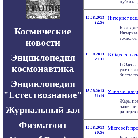
публикаци
15.08.2013
Интернет вещ
22:56
Блог Джеф
Космические
Интернет
технологи
новости
15.08.2013
В Одессе нач
Энциклопедия
21:11
В Одессе 
космонавтика
уже первы
билета по
Энциклопедия
15.08.2013
Ученые предс
"Естествознание"
21:10
Жара, под
чаще, не
Журнальный зал
разогрева
Физматлит
15.08.2013
Microsoft пр
20:56
Компания 