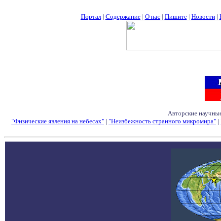
Портал
|
Содержание
|
О нас
|
Пишите
|
Новости
|
Авторские научные
"Физические явления на небесах"
|
"Неизбежность странного микромира"
|
Семинары - Конфе