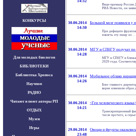
14:32
Вице-премьер России Д
РИА Новости, он заявил 
КОНКУРСЫ
30.06.2014
Большой мозг появился у 
14:30
При дефиците фруктов
извлечь эту пищу из . . 
30.06.2014
МГУ и СПбГУ получат по 
14:28
Для молодых биологов
МГУ и СПбГУ в ближай
2020 года. Соответству
БИБЛИОТЕКИ
Библиотека Хроноса
30.06.2014
Мобильное облако наращи
14:26
Научпоп
Блог главного директо
корне изменили образ де
РАДИО
Читают и поют авторы РП
30.06.2014
<Ген человеческого языка
14:21
ОТДЫХ
Транскрипционный факт
числе прочего, к серьез
Музеи
Игры
29.06.2014
Овощи и фрукты оказались
23:48