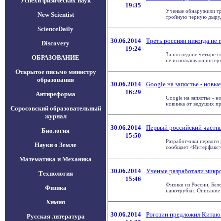
Успехи физических наук
19:35
Ученые обнаружили тр
New Scientist
тройную черную дыру, к
ScienceDaily
30.06.2014
Треть россиян никогда не 
Discovery
19:24
За последние четыре г
ОБРАЗОВАНИЕ
не использовали интернет
Открытое письмо министру
образования
30.06.2014
Google на запястье - новы
16:29
Антиреформа
Google на запястье - 
новинка от ведущих про
Соросовский образовательный
журнал
30.06.2014
Первый российский частны
Биология
15:50
Разработчики первого 
Науки о Земле
сообщает <Интерфакс>, 
Математика и Механика
30.06.2014
Ученые разработали микр
Технология
15:46
Физики из России, Бел
Физика
нанотрубки. Описание д
Химия
30.06.2014
Рогозин предложил Китаю 
Русская литература