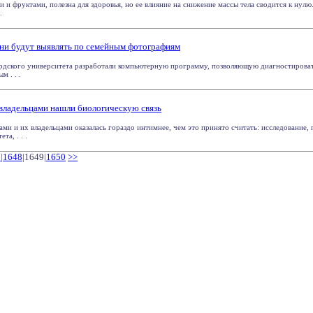
и и фруктами, полезна для здоровья, но ее влияние на снижение массы тела сводится к нулю
.
зни будут выявлять по семейным фотографиям
рдского университета разработали компьютерную программу, позволяющую диагностироват
м . . .
владельцами нашли биологическую связь
ми и их владельцами оказалась гораздо интимнее, чем это принято считать: исследование
та, . . .
7
|
1648
|1649|
1650
>>