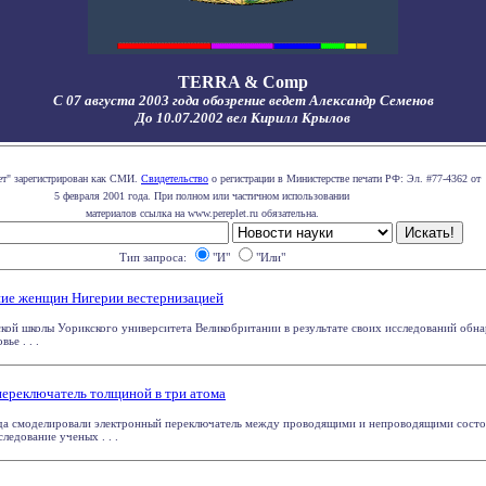
TERRA & Comp
С 07 августа 2003 года обозрение ведет Александр Семенов
До 10.07.2002 вел Кирилл Крылов
ет" зарегистрирован как СМИ.
Свидетельство
о регистрации в Министерстве печати РФ: Эл. #77-4362 от
5 февраля 2001 года. При полном или частичном использовании
материалов ссылка на www.pereplet.ru обязательна.
Тип запроса:
"И"
"Или"
ие женщин Нигерии вестернизацией
кой школы Уорикского университета Великобритании в результате своих исследований обн
ье . . .
ереключатель толщиной в три атома
а смоделировали электронный переключатель между проводящими и непроводящими состо
ледование ученых . . .