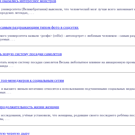
и оказались интереснее монстров
университета (Великобритания) выяснили, что человеческий мозг лучше всего запоминает 
ородских легендах, . . .
 самым раздражающим типом фото в соцсетях
кого университета назвали <релфи> (relfie) - автопортрет с любимым человеком - самым 
уемых . . .
ь новую систему посадки самолетов
отать новую систему посадки самолетов Весьма любопытное влияние на авиационную промы
анда . . .
 топ-менеджеров к социальным сетям
 и высшего звеньев негативно относятся к использованию подчиненными социальных медиа 
ых . . .
продолжительность жизни женщин
исследования, учёные установили, что женщины, родившие своего последнего ребёнка посл
, . . .
ную черную дыру