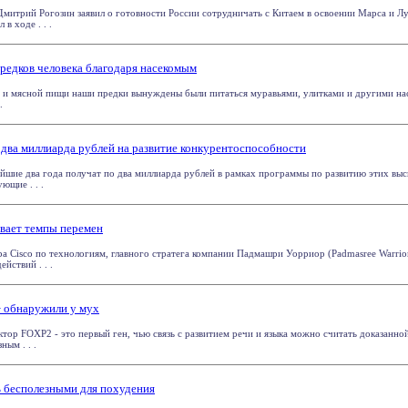
митрий Рогозин заявил о готовности России сотрудничать с Китаем в освоении Марса и Лу
в ходе . . .
предков человека благодаря насекомым
 и мясной пищи наши предки вынуждены были питаться муравьями, улитками и другими на
.
два миллиарда рублей на развитие конкурентоспособности
шие два года получат по два миллиарда рублей в рамках программы по развитию этих вы
ющие . . .
вает темпы перемен
ра Cisco по технологиям, главного стратега компании Падмашри Уорриор (Padmasree Warri
йствий . . .
> обнаружили у мух
ор FOXP2 - это первый ген, чью связь с развитием речи и языка можно считать доказанной
ным . . .
 бесполезными для похудения