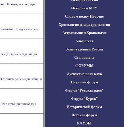
ны. Об этом, как сообщает
История в МГУ
Слово о полку Игореве
Хронология и парахронология
секомыми. Придумывая, как
Астрономия и Хронология
Альмагест
Запечатленная Россия
сших учебных заведений до
Сталиниана
ФОРУМЫ
Дискуссионный клуб
or) Мобильные коммуникации в
Научный форум
Форум "Русская идея"
Форум "Курск"
. Его мутации приводят, в
Исторический форум
Детский форум
КЛУБЫ