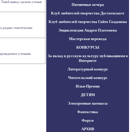
. Такой вывод сделали ученые
Пятничные вечера
Клуб любителей творчества Достоевского
Клуб любителей творчества Гайто Газданова
ь редкие генетические
Энциклопедия Андрея Платонова
Мастерская перевода
КОНКУРСЫ
, проведенное учеными
За вклад в русскую культуру публикациями в
Интернете
Литературный конкурс
Читательский конкурс
Илья-Премия
ДЕТЯМ
Электронные пампасы
Фантастика
Форум
АРХИВ