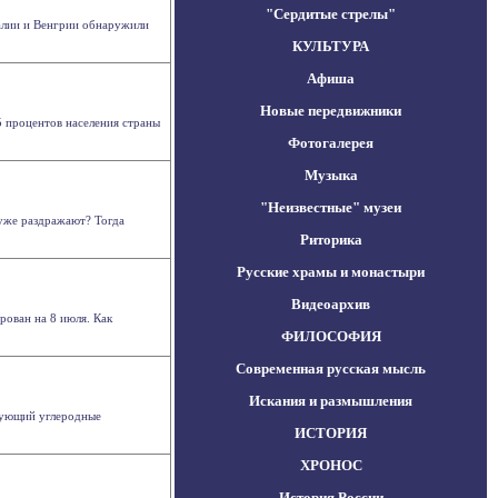
"Сердитые стрелы"
лии и Венгрии обнаружили
КУЛЬТУРА
Афиша
Новые передвижники
5 процентов населения страны
Фотогалерея
Музыка
"Неизвестные" музеи
 уже раздражают? Тогда
Риторика
Русские храмы и монастыри
Видеоархив
рован на 8 июля. Как
ФИЛОСОФИЯ
Современная русская мысль
Искания и размышления
ьзующий углеродные
ИСТОРИЯ
ХРОНОС
История России