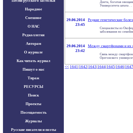
Песни русского застолья
Диета, богатая овощам
Университета штата . . 
Народное
Смешное
29.06.2014
Редкие генетические боле
23:45
О НАС
Специалисты из Оксфо
заболевания по семейны
Редколлегия
Авторам
29.06.2014
Между смартфонами и их 
23:42
О журнале
Связь между смартфона
Орегонского университе
Как читать журнал
<<
1641
|
1642
|
1643
|
1644
|
1645
|
1646
|
164
Пишут о нас
Тираж
РЕСУРСЫ
Поиск
Проекты
Посещаемость
Журналы
Русские писатели и поэты