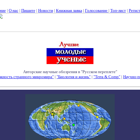
ние
|
О нас
|
Пишите
|
Новости
|
Книжная лавка
|
Голосование
|
Топ-лист
|
Регис
Авторские научные обозрения в "Русском переплете"
жность странного микромира"
|
"Биология и жизнь"
|
"Terra & Comp"
|
Научно-п
Семинары - Конференции - Симпозиумы - Конкурсы