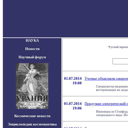
НАУКА
"Русский перепл
Новости
Научный форум
01.07.2014
Ученые объяснили ожирен
19:08
Специалисты медицинс
вестернизации на здоров
01.07.2014
Придуман электрический п
19:06
Инженеры из Стэнфорд
специального вида. Исс
Космические новости
Энциклопедия космонавтика