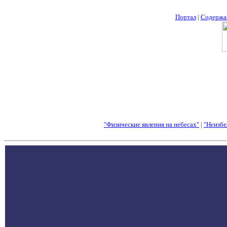
Портал
|
Содержа
"Физические явления на небесах"
|
"Неизбе