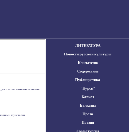
ЛИТЕРАТУРА
Новости русской культуры
К читателю
Содержание
Публицистика
"Курск"
аружили негативное влияние
Кавказ
Балканы
Проза
яниями кристалла
Поэзия
Драматургия