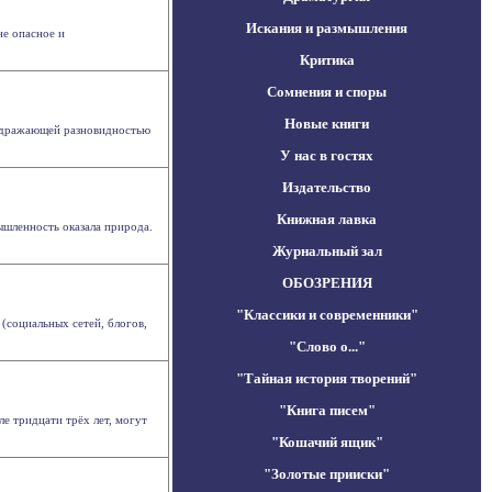
Искания и размышления
не опасное и
Критика
Сомнения и споры
Новые книги
раздражающей разновидностью
У нас в гостях
Издательство
Книжная лавка
шленность оказала природа.
Журнальный зал
ОБОЗРЕНИЯ
"Классики и современники"
(социальных сетей, блогов,
"Слово о..."
"Тайная история творений"
"Книга писем"
е тридцати трёх лет, могут
"Кошачий ящик"
"Золотые прииски"