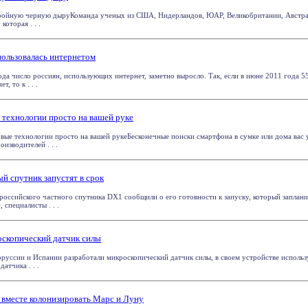
ойную черную дыруКоманда ученых из США, Нидерландов, ЮАР, Великобритании, Австра
оторая . . .
пользовалась интернетом
ода число россиян, использующих интернет, заметно выросло. Так, если в июне 2011 года 5
, то к . . .
е технологии просто на вашей руке
новые технологии просто на вашей рукеБесконечные поиски смартфона в сумке или дома вас
изводителей . . .
й спутник запустят в срок
российского частного спутника DX1 сообщили о его готовности к запуску, который заплани
специалисты . . .
оскопический датчик силы
оруссии и Испании разработали микроскопический датчик силы, в своем устройстве испол
атчика . . .
вместе колонизировать Марс и Луну