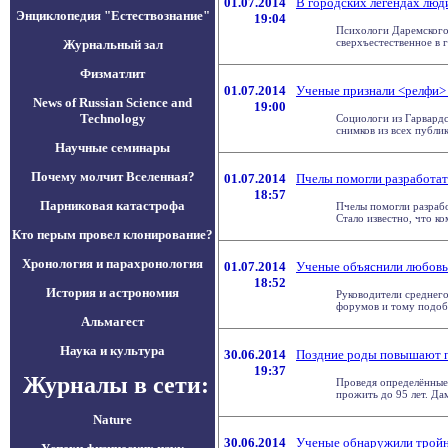
01.07.2014
В городских легендах люд
Энциклопедия "Естествознание"
19:04
Психологи Даремского 
сверхъестественное в г
Журнальный зал
Физматлит
01.07.2014
Ученые признали <релфи>
News of Russian Science and
19:00
Technology
Социологи из Гарвардс
снимков из всех публик
Научные семинары
Почему молчит Вселенная?
01.07.2014
Пчелы помогли разработат
18:57
Парниковая катастрофа
Пчелы помогли разраб
Стало известно, что ком
Кто перым провел клонирование?
Хронология и парахронология
01.07.2014
Ученые объяснили любовь
18:52
История и астрономия
Руководители среднего
форумов и тому подобн
Альмагест
Наука и культура
30.06.2014
Поздние роды повышают 
19:37
Журналы в сети:
Проведя определённые 
прожить до 95 лет. Дамы
Nature
30.06.2014
Ученые обнаружили трой