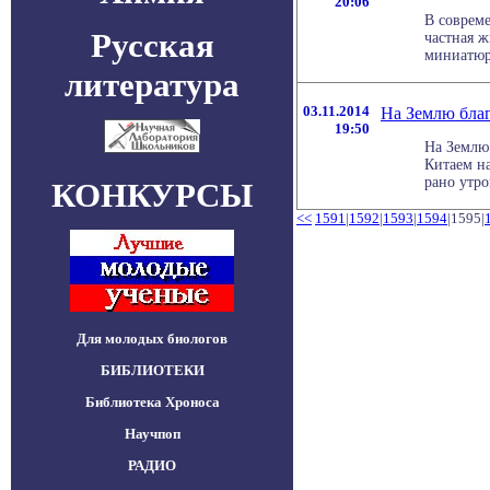
20:06
В совреме
Русская
частная ж
миниатюрн
литература
03.11.2014
На Землю бла
19:50
На Землю
Китаем н
рано утром
КОНКУРСЫ
<<
1591
|
1592
|
1593
|
1594
|1595|
Для молодых биологов
БИБЛИОТЕКИ
Библиотека Хроноса
Научпоп
РАДИО