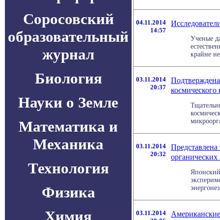
Соросовский
04.11.2014
Исследовател
14:57
образовательный
Ученые да
естествен
журнал
крайне не
Биология
03.11.2014
Подтверждена
20:37
космического 
Науки о Земле
Тщательн
космическ
микроорга
Математика и
Механика
03.11.2014
Представлена 
20:32
органических
Технология
Японский
эксперим
Физика
энергонез
Химия
03.11.2014
Американские 