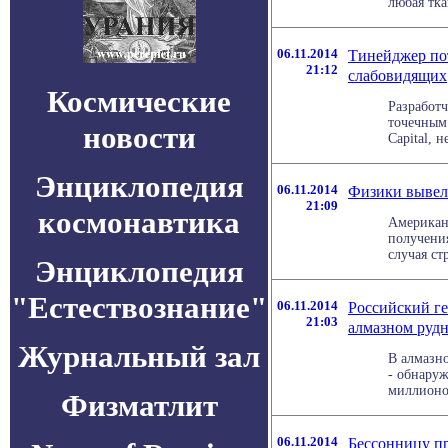
любая ткан
06.11.2014
Тинейджер пот
21:12
слабовидящих
Космические
Разработч
точечным
новости
Capital, 
Энциклопедия
06.11.2014
Физики вывел
21:09
космонавтика
Американ
получени
случая ст
Энциклопедия
"Естествознание"
06.11.2014
Российский ге
21:03
алмазном руд
Журнальный зал
В алмазно
- обнару
миллионов
Физматлит
06.11.2014
Бессонницу п