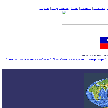
Портал
|
Содержание
|
О нас
|
Пишите
|
Новости
|
Авторские научные
"Физические явления на небесах"
|
"Неизбежность странного микромира"
|
Семинары - Конфе