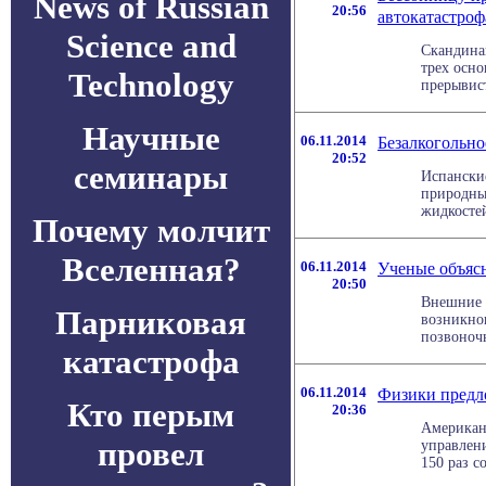
News of Russian
20:56
автокатастроф
Science and
Скандина
трех осн
Technology
прерывист
Научные
06.11.2014
Безалкогольно
20:52
семинары
Испански
природны
жидкостей
Почему молчит
Вселенная?
06.11.2014
Ученые объяс
20:50
Внешние 
Парниковая
возникно
позвоночн
катастрофа
06.11.2014
Физики предло
Кто перым
20:36
Американ
провел
управлен
150 раз с