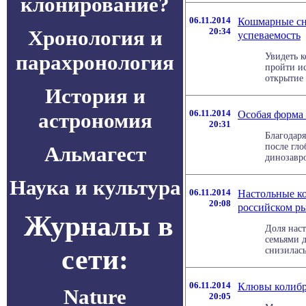
клонирование?
06.11.2014
Кошмарные сн
Хронология и
20:34
успеваемость
парахронология
Увидеть к
пройти ис
открытие 
История и
06.11.2014
Особая форма 
астрономия
20:31
Благодар
после гл
Альмагест
динозавро
Наука и культура
06.11.2014
Настольные к
20:08
российском р
Журналы в
Доля нас
семьями 
сети:
снизилась
06.11.2014
Клювы колибр
Nature
20:05