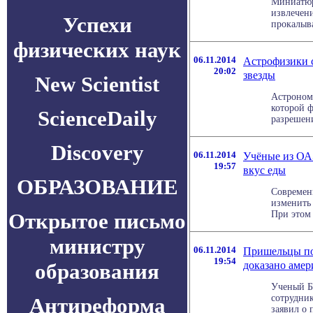
Миниатюр
извлечени
Успехи
прокалыва
физических наук
06.11.2014
Астрофизики с
20:02
звезды
New Scientist
Астроном
которой 
ScienceDaily
разрешени
Discovery
06.11.2014
Учёные из ОА
19:57
вкус еды
ОБРАЗОВАНИЕ
Современ
изменить
Открытое письмо
При этом 
министру
06.11.2014
Пришельцы по
19:54
доказано аме
образования
Ученый Б
сотрудни
Антиреформа
заявил о 