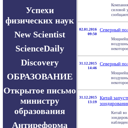
Компания
Успехи
силовой 
сообщают 
физических наук
02.01.2016
Северный по
New Scientist
09:50
Мощнейши
воздушны
ScienceDaily
некоторое
Discovery
31.12.2015
Северный по
14:46
Мощнейши
ОБРАЗОВАНИЕ
воздушны
некоторое
Открытое письмо
31.12.2015
Китай запуст
министру
13:19
зондировани
образования
Китай во
зондиров
Антиреформа
наблюдени