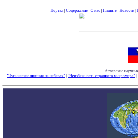
Портал
|
Содержание
|
О нас
|
Пишите
|
Новости
|
Авторские научные
"Физические явления на небесах"
|
"Неизбежность странного микромира"
|
Семинары - Конфе