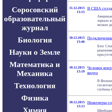
Соросовский
31.12.2015
В США созда
13:15
образовательный
Американ
зеркало 
мелкие де
журнал
Биология
30.12.2015
Подключенны
15:46
Блог Стив
Науки о Земле
решениям
присутств
Математика и
30.12.2015
Человек впер
Механика
15:19
видео
В Японии
Технология
гигантск
глубины м
Физика
30.12.2015
Инженеры соз
15:13
Химия
Швейцарс