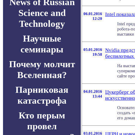
News of Russian
Science and
06.01.2016
Intel показа
12:20
Technology
Intel пре
робота-п
выставки 
Научные
семинары
05.01.2016
Nvidia предс
19:58
беспилотных
Почему молчит
На выстав
суперком
Вселенная?
сайте про
Парниковая
04.01.2016
Цукерберг об
13:44
катастрофа
искусственно
Основате
Кто перым
создать 
его домаш
провел
03.01.2016
ЦЕРН и ново