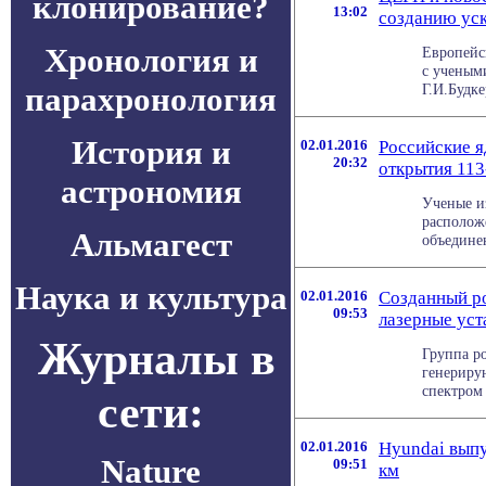
клонирование?
13:02
созданию уск
Хронология и
Европейс
с ученым
парахронология
Г.И.Будке
История и
02.01.2016
Российские 
20:32
открытия 113
астрономия
Ученые и
располож
Альмагест
объедине
Наука и культура
02.01.2016
Созданный р
09:53
лазерные уст
Журналы в
Группа р
генериру
спектром 
сети:
02.01.2016
Hyundai выпу
Nature
09:51
км