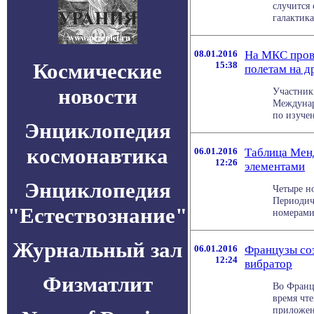
случится 
галактика
08.01.2016
На МКС прове
Космические
15:38
полетам на д
новости
Участник
Междунар
по изучен
Энциклопедия
космонавтика
06.01.2016
Таблица Мен
12:26
элементами
Энциклопедия
Четыре н
Периодич
"Естествознание"
номерами
Журнальный зал
06.01.2016
Французы со
12:24
вибратор
Физматлит
Во Франц
время чте
приложени