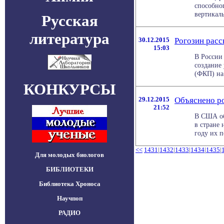
способног
вертикаль
Русская
литература
30.12.2015
Рогозин расс
15:03
В России 
создание
(ФКП) на 
КОНКУРСЫ
29.12.2015
Объяснено р
21:52
В США обн
в стране 
году их п
<<
1431
|
1432
|
1433
|
1434
|
1435
|
Для молодых биологов
БИБЛИОТЕКИ
Библиотека Хроноса
Научпоп
РАДИО