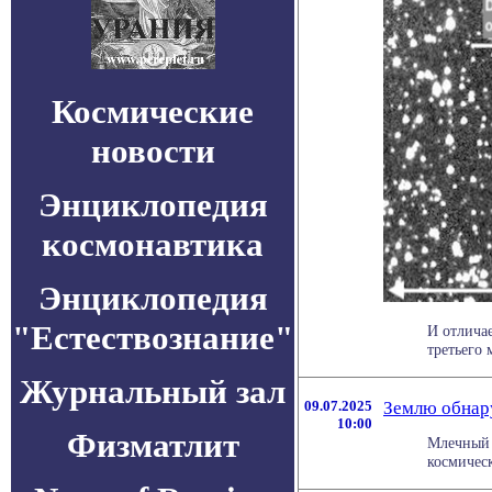
Космические
новости
Энциклопедия
космонавтика
Энциклопедия
"Естествознание"
И отлича
третьего 
Журнальный зал
09.07.2025
Землю обнар
10:00
Физматлит
Млечный П
космическ