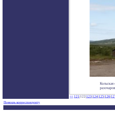
Кольская
разочаров
<<
121
|122|
123
|
124
|
125
|
126
|
12
Помощь корреспонденту