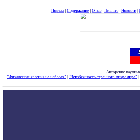
Портал
|
Содержание
|
О нас
|
Пишите
|
Новости
|
Авторские научные
"Физические явления на небесах"
|
"Неизбежность странного микромира"
|
Семинары - Конфе