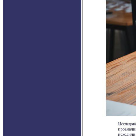
Исследова
проанали
исходили .