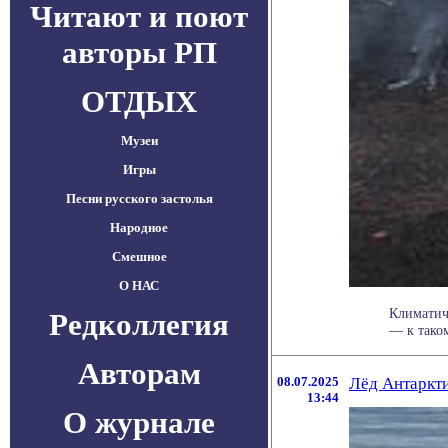
Читают и поют
авторы РП
ОТДЫХ
Музеи
Игры
Песни русского застолья
Народное
Смешное
О НАС
Климатич
Редколлегия
— к тако
Авторам
08.07.2025
Лёд Антаркти
13:44
О журнале