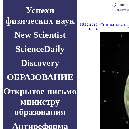
ДС помощ
Успехи
заглянул
физических наук
08.07.2025
Открыты жив
15:54
New Scientist
ScienceDaily
Discovery
ОБРАЗОВАНИЕ
Открытое письмо
министру
образования
Антиреформа