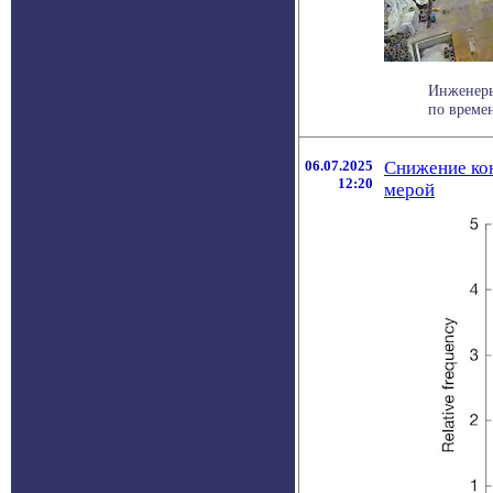
Инженеры
по времен
06.07.2025
Снижение кон
12:20
мерой