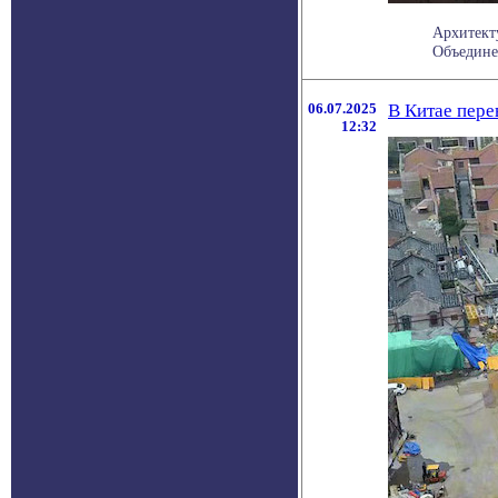
Архитект
Объедине
06.07.2025
В Китае пере
12:32