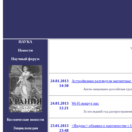
НАУКА
"
Новости
Научный форум
24.01.2013
Астрофизики разглядели магнитные 
14:30
Англо-американо-российская групп
24.01.2013
Wi-Fi вокруг нас
12:21
За последний год распространенно
Космические новости
23.01.2013
<Яндекс> объявил о партнерстве с
Энциклопедия
23:48