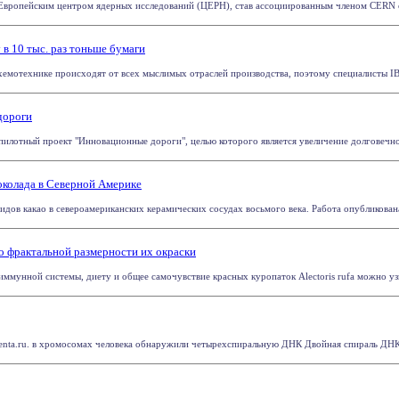
Европейским центром ядерных исследований (ЦЕРН), став ассоциированным членом CERN ope
в 10 тыс. раз тоньше бумаги
емотехнике происходят от всех мыслимых отраслей производства, поэтому специалисты IBM
дороги
пилотный проект "Инновационные дороги", целью которого является увеличение долговечнос
колада в Северной Америке
ов какао в североамериканских керамических сосудах восьмого века. Работа опубликована в ж
о фрактальной размерности их окраски
иммунной системы, диету и общее самочувствие красных куропаток Alectoris rufa можно узн
nta.ru. в хромосомах человека обнаружили четырехспиральную ДНК Двойная спираль ДНК яв