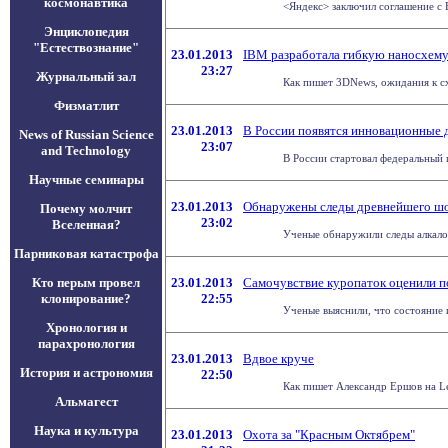
космонавтика
<Яндекс> заключил соглашение с 
Энциклопедия
"Естествознание"
23.01.2013
IBM разработала гибкую наносхему 
23:27
Журнальный зал
Как пишет 3DNews, ожидания к сх
Физматлит
23.01.2013
В России появятся инновационные 
News of Russian Science
23:07
and Technology
В России стартовал федеральный 
Научные семинары
23.01.2013
Обнаружены следы древнейшего шо
Почему молчит
23:02
Вселенная?
Ученые обнаружили следы алкалоид
Парниковая катастрофа
Кто перым провел
23.01.2013
Самочувствие куропаток оценили п
клонирование?
22:55
Ученые выяснили, что состояние 
Хронология и
парахронология
23.01.2013
Вдвое круче
История и астрономия
22:50
Как пишет Александр Ершов на Le
Альмагест
Наука и культура
23.01.2013
Охота за "Красным Октябрем"