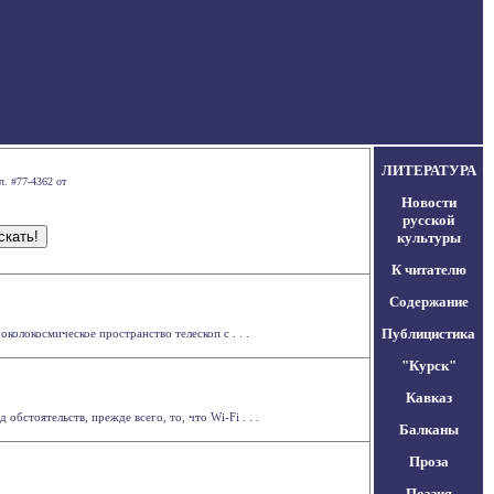
ЛИТЕРАТУРА
л. #77-4362 от
Новости
русской
культуры
К читателю
Содержание
Публицистика
колокосмическое пространство телескоп с . . .
"Курск"
Кавказ
бстоятельств, прежде всего, то, что Wi-Fi . . .
Балканы
Проза
Поэзия