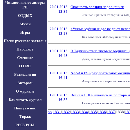
Читают и поют авторы
20.01.2013
Опасность солярия недооценили
РП
13:37
Ученые и раньше говорили о том, 
ОТДЫХ
Музеи
20.01.2013
<Умные кубики льда> не дают челов
Игры
13:28
Как сообщает 3DNews, пьянство яв
Песни русского застолья
Народное
19.01.2013
В Таджикистане впервые родились 
16:43
Смешное
Дети, зачатые путем искусственн
О НАС
19.01.2013
NASA и ESA разрабатывают космиче
Редколлегия
16:41
Американское и европейское косм
Авторам
О журнале
19.01.2013
Весна в США началась на полтора м
Как читать журнал
16:38
Самая ранняя весна на Восточном
Пишут о нас
<<
1831
|
1832
|
1833
|
1834
|
1835
|
1836
|
1837
|1838|
18
Тираж
РЕСУРСЫ