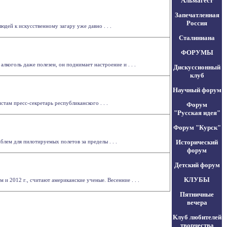
Альмагест
Запечатленная
Россия
юдей к искусственному загару уже давно . . .
Сталиниана
ФОРУМЫ
лкоголь даже полезен, он поднимает настроение и . . .
Дискуссионный
клуб
Научный форум
там пресс-секретарь республиканского . . .
Форум
"Русская идея"
Форум "Курск"
лем для пилотируемых полетов за пределы . . .
Исторический
форум
Детский форум
КЛУБЫ
 2012 г., считают американские ученые. Весенние . . .
Пятничные
вечера
Клуб любителей
творчества