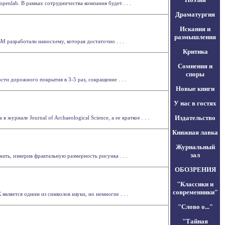
nlab. В рамках сотрудничества компания будет . . .
Драматургия
Искания и
размышления
 разработали наносхему, которая достаточно . . .
Критика
Сомнения и
споры
ти дорожного покрытия в 3-5 раз, сокращение . . .
Новые книги
У нас в гостях
Издательство
урнале Journal of Archaeological Science, а ее краткое . . .
Книжная лавка
Журнальный
зал
ать, измерив фрактальную размерность рисунка . . .
ОБОЗРЕНИЯ
"Классики и
современники"
ляется одним из символов науки, но немногие . . .
"Слово о..."
"Тайная