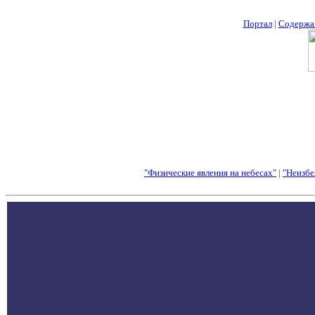
Портал
|
Содержа
"Физические явления на небесах"
|
"Неизбе