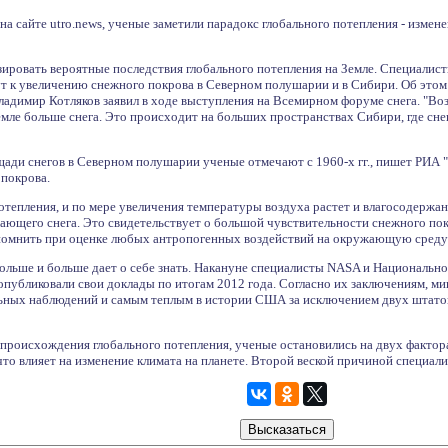
а сайте utro.news, ученые заметили парадокс глобального потепления - измен
ровать вероятные последствия глобального потепления на Земле. Специалист
ут к увеличению снежного покрова в Северном полушарии и в Сибири. Об этом
адимир Котляков заявил в ходе выступления на Всемирном форуме снега. "Воз
емле больше снега. Это происходит на больших пространствах Сибири, где снега
ади снегов в Северном полушарии ученые отмечают с 1960-х гг., пишет РИА "
покрова.
потепления, и по мере увеличения температуры воздуха растет и влагосодерж
дающего снега. Это свидетельствует о большой чувствительности снежного по
 помнить при оценке любых антропогенных воздействий на окружающую среду",
больше и больше дает о себе знать. Накануне специалисты NASA и Национальн
убликовали свои доклады по итогам 2012 года. Согласно их заключениям, ми
льных наблюдений и самым теплым в истории США за исключением двух штатов. 
происхождения глобального потепления, ученые остановились на двух фактор
 что влияет на изменение климата на планете. Второй веской причиной специал