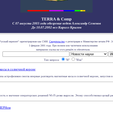
TERRA & Comp
С 07 августа 2003 года обозрение ведет Александр Семенов
До 10.07.2002 вел Кирилл Крылов
Русский переплет" зарегистрирован как СМИ.
Свидетельство
о регистрации в Министерстве печати РФ: Э
5 февраля 2001 года. При полном или частичном использовании
материалов ссылка на www.pereplet.ru обязательна.
Тип запроса:
"И"
"Или"
косы в солнечной короне
а астрофизиков смогла впервые разглядеть магнитные косы в солнечной короне, запустив в о
сть и значение операторских решений Wi-Fi резко выросли. Этому способствовал целый ряд о
 ЦЕРНом