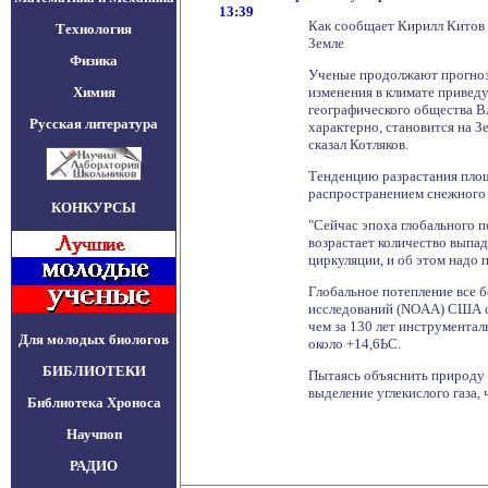
13:39
Как сообщает Кирилл Китов н
Технология
Земле
Физика
Ученые продолжают прогнози
Химия
изменения в климате привед
географического общества Вл
Русская литература
характерно, становится на З
сказал Котляков.
Тенденцию разрастания площ
распространением снежного 
КОНКУРСЫ
"Сейчас эпоха глобального 
возрастает количество выпа
циркуляции, и об этом надо
Глобальное потепление все 
исследований (NOAA) США оп
чем за 130 лет инструмента
Для молодых биологов
около +14,6ЬС.
БИБЛИОТЕКИ
Пытаясь объяснить природу 
выделение углекислого газа,
Библиотека Хроноса
Научпоп
РАДИО