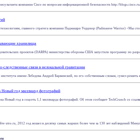
онсультанта компании Cisco по вопросам информационной безопасности http://blogs.cisco.ru/
гий
о технологиям, главного стратега компании Падмашри Уорриор (Padmasree Warrior) <Мы стои
лывающие хранилища
довательских проектов (DARPA) министерства обороны США запустило программу по разра
-следственные связи в нелокальной гравитации
 института имени Лебедева Андрей Барвинский, по его собственным словам, сумел решить в
на Новый год миллиард фотографий
 на Новый год в соцсеть 1,1 миллиарда фотографий. Об этом сообщает TechCrunch со ссылко
те utro.ru, 2012 год вошел в десятку самых жарких более чем за 130 лет наблюдений Минувш
ом