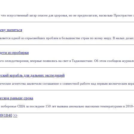
что искусственный загар опасен для здоровья, но не предполагали, насколько Пристрастие л
еку напиться
ляется одной из серьезнейших проблем в большинстве стран по всему миру. В малых дозах а
дети из пробирки
ого оплодотворения, впервые появились на свет в Таджикистане. Об этом сообщила журналис
ский корабль для дальних экспедиций
ические агентства заключили соглашение о совместной работе над первым космическим кораб
есяца раньше срока
 побережье США за последние 150 лет вызвана аномально высокими температурами в 2010-м и
39
|
1840
>>