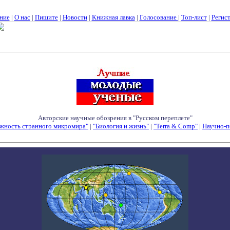
ние
|
О нас
|
Пишите
|
Новости
|
Книжная лавка
|
Голосование
|
Топ-лист
|
Регис
Авторские научные обозрения в "Русском переплете"
жность странного микромира"
|
"Биология и жизнь"
|
"Terra & Comp"
|
Научно-п
Семинары - Конференции - Симпозиумы - Конкурсы