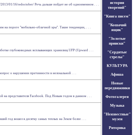
история
2013/01/16/redoctober/ Речь дальше пойдет не об одноименном . . .
творений"
"Книга писем"
"Кошачий
м на пороге "мобильно-облачной эры". Такие тенденции, . . .
ящик"
"Золотые
прииски"
ботке глубоководных всплывающих хранилищ UFP (Upward . . .
"Сердитые
стрелы"
КУЛЬТУРА
опрос о нарушении причинности в нелокальной . . .
Афиша
Новые
передвижники
й на представителя Facebook. Под Новым годом в данном . . .
Фотогалерея
Музыка
"Неизвестные"
музеи
ий год вошел в десятку самых теплых на Земле более . . .
Риторика