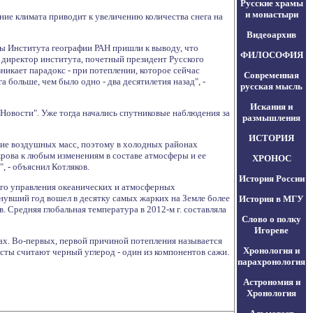
Русские храмы
и монастыри
ение климата приводит к увеличению количества снега на
Видеоархив
ы Института географии РАН пришли к выводу, что
ФИЛОСОФИЯ
 директор института, почетный президент Русского
никает парадокс - при потеплении, которое сейчас
Современная
 больше, чем было одно - два десятилетия назад", -
русская мысль
Искания и
Новости". Уже тогда начались спутниковые наблюдения за
размышления
ИСТОРИЯ
ание воздушных масс, поэтому в холодных районах
крова к любым изменениям в составе атмосферы и ее
ХРОНОС
 - объяснил Котляков.
История России
ого управления океанических и атмосферных
нувший год вошел в десятку самых жарких на Земле более
История в МГУ
Средняя глобальная температура в 2012-м г. составляла
Слово о полку
Игореве
ах. Во-первых, первой причиной потепления называется
Хронология и
исты считают черный углерод - один из компонентов сажи.
парахронология
Астрономия и
Хронология