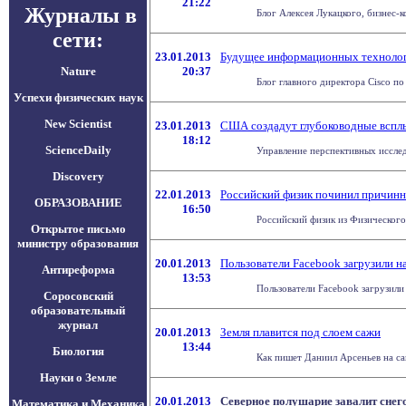
21:22
Журналы в
Блог Алексея Лукацкого, бизнес-к
сети:
23.01.2013
Будущее информационных техноло
Nature
20:37
Блог главного директора Cisco п
Успехи физических наук
New Scientist
23.01.2013
США создадут глубоководные всп
18:12
ScienceDaily
Управление перспективных иссле
Discovery
22.01.2013
Российский физик починил причинно
ОБРАЗОВАНИЕ
16:50
Российский физик из Физического
Открытое письмо
министру образования
20.01.2013
Пользователи Facebook загрузили 
Антиреформа
13:53
Пользователи Facebook загрузили
Соросовский
образовательный
журнал
20.01.2013
Земля плавится под слоем сажи
13:44
Биология
Как пишет Даниил Арсеньев на сай
Науки о Земле
20.01.2013
Северное полушарие завалит снег
Математика и Механика