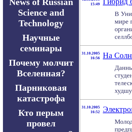
News of Russian
Гибрид 
15:49
Science and
В Уни
мире 
Technology
орган
Научные
селлбо
семинары
31.10.2005
На Солн
16:56
Почему молчит
Данны
Вселенная?
студе
телес
Парниковая
худшу
катастрофа
31.10.2005
Электро
Кто перым
16:52
Молод
провел
предп