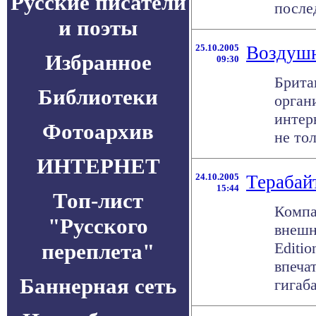
Русские писатели
после
и поэты
25.10.2005
Воздушн
Избранное
09:30
Брита
Библиотеки
орган
интер
Фотоархив
не тол
ИНТЕРНЕТ
24.10.2005
Терабай
15:44
Топ-лист
Компа
"Русского
внешн
переплета"
Editio
впеча
Баннерная сеть
гигаба