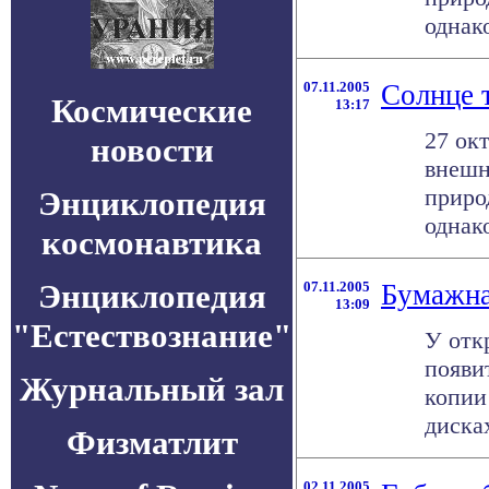
однако
07.11.2005
Солнце т
Космические
13:17
27 ок
новости
внешн
приро
Энциклопедия
однако
космонавтика
Энциклопедия
07.11.2005
Бумажна
13:09
"Естествознание"
У отк
появи
Журнальный зал
копии
диска
Физматлит
02.11.2005