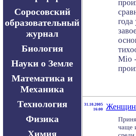
прои
Соросовский
срав
года 
образовательный
заво
журнал
осно
Биология
тихо
Mio 
Науки о Земле
прои
Математика и
Механика
Технология
31.10.2005
Женщины
16:00
Физика
Приня
чаще 
Химия
среди