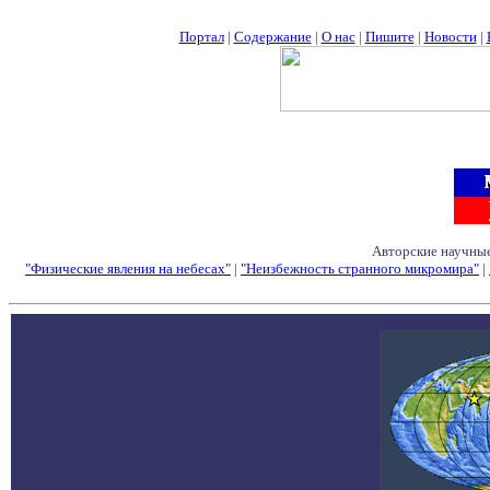
Портал
|
Содержание
|
О нас
|
Пишите
|
Новости
|
Авторские научные
"Физические явления на небесах"
|
"Неизбежность странного микромира"
|
Семинары - Конфе