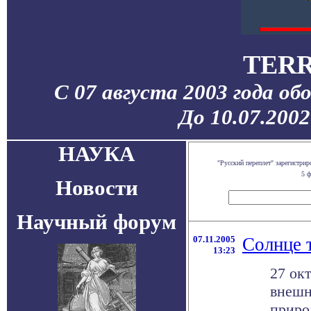
TERR
С 07 августа 2003 года об
До 10.07.200
НАУКА
"Русский переплет" зарегистр
5 ф
Новости
Научный форум
07.11.2005
Солнце т
13:23
27 ок
внешн
приро