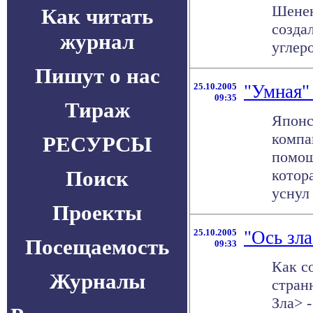
Шенен
Как читать
созда
журнал
углеро
Пишут о нас
25.10.2005
"Умная" 
09:35
Тираж
Японс
компа
РЕСУРСЫ
помощ
Поиск
котор
уснул в
Проекты
25.10.2005
"Ось зла
Посещаемость
09:33
Как с
Журналы
стран
Зла> 