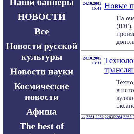
Наши баннеры
24.10.2005
Новые п
15:41
НОВОСТИ
На оч
(IDF)
Все
произ
допол
Новости русской
культуры
24.10.2005
Техноло
13:31
трансля
Новости науки
Техно
Космические
в ист
новости
вулка
океанс
Афиша
<<
2261
|
2262
|
2263
|
2264
|
2265
|
The best of