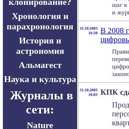
клонирование?
шаг к
и журн
Хронология и
парахронология
31.10.2005
В 2008 
16:50
цифров
История и
астрономия
Прави
перев
Альмагест
цифро
законо
Наука и культура
31.10.2005
КПК сд
Журналы в
16:03
Прод
сети:
перс
квар
Nature