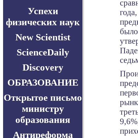
срав
Успехи
года
физических наук
пред
было
New Scientist
утве
Паде
ScienceDaily
седь
Discovery
Прои
ОБРАЗОВАНИЕ
пред
перв
Открытое письмо
рынк
министру
треть
образования
9,6%
прих
Антиреформа