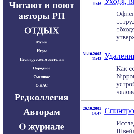
Уходя, 
Читают и поют
11:46
Офисн
авторы РП
сотру
ОТДЫХ
обход
утверж
Музеи
Игры
31.10.2005
Удаленн
11:43
Песни русского застолья
Как с
Народное
Nippo
Смешное
устро
О НАС
челове
Редколлегия
26.10.2005
Спинтро
Авторам
14:47
Иссле
О журнале
Швейц