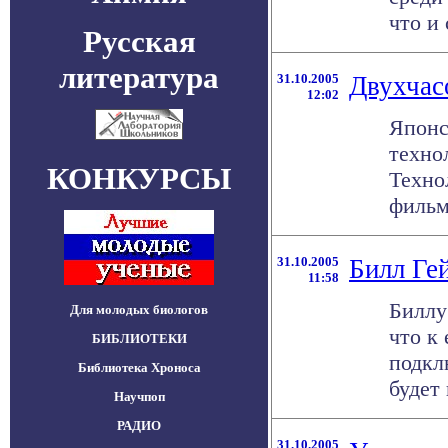
что и 
Русская
литература
31.10.2005
Двухчас
12:02
Японс
техно
КОНКУРСЫ
Техно
фильм 
31.10.2005
Билл Ге
11:58
Биллу
Для молодых биологов
что к
БИБЛИОТЕКИ
подкл
Библиотека Хроноса
будет 
Научпоп
РАДИО
31.10.2005