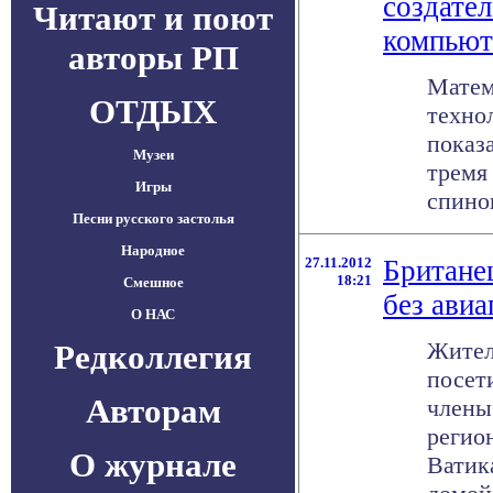
создате
Читают и поют
компьют
авторы РП
Матем
ОТДЫХ
техно
показа
Музеи
тремя
Игры
спинов
Песни русского застолья
Народное
27.11.2012
Британе
18:21
Смешное
без авиа
О НАС
Жител
Редколлегия
посети
Авторам
члены
регион
О журнале
Ватик