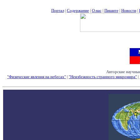
Портал
|
Содержание
|
О нас
|
Пишите
|
Новости
|
Авторские научные
"Физические явления на небесах"
|
"Неизбежность странного микромира"
|
Семинары - Конфе