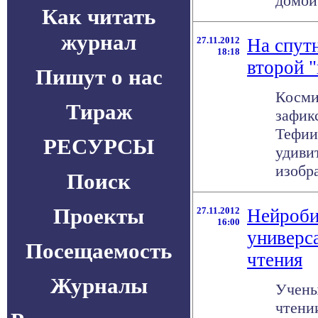
домой.
Как читать
журнал
27.11.2012
На спут
18:18
второй 
Пишут о нас
Косми
Тираж
зафик
Тефии
РЕСУРСЫ
удиви
изобра
Поиск
Проекты
27.11.2012
Нейроби
16:00
универс
Посещаемость
чтения
Журналы
Учены
чтени