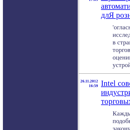
автомат
длЯ роз
'оглас
исслед
в стр
торго
оцени
устрой
26.11.2012
Intel со
16:59
индустр
торговы
Кажды
подоб
законч