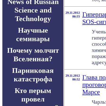
News of Russian
Science and
29.11.2012
Гиперпа
Technology
06:55
SOS-сиг
Научные
Учены
семинары
гипер
спосо
Почему молчит
химич
пораж
Вселенная?
адрес
Парниковая
29.11.2012
Глава п
катастрофа
06:52
проговор
Кто перым
Марсе
провел
Чарльз