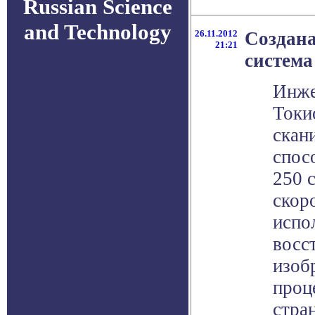
Russian Science
and Technology
26.11.2012
Создана
21:21
система
Инже
Токи
скан
спос
250 
скоро
испо
восс
изоб
проц
стра