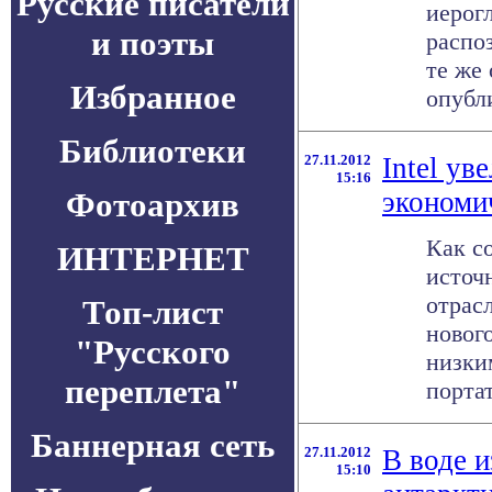
Русские писатели
иерог
и поэты
распо
те же 
Избранное
опубли
Библиотеки
27.11.2012
Intel ув
15:16
Фотоархив
экономи
Как с
ИНТЕРНЕТ
источ
отрасл
Топ-лист
новог
"Русского
низки
переплета"
портат
Баннерная сеть
27.11.2012
В воде 
15:10