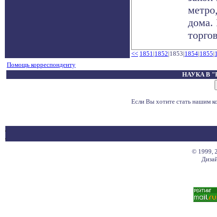
метро
дома.
торгов
<<
1851
|
1852
|1853|
1854
|
1855
|
Помощь корреспонденту
НАУКА В 
Если Вы хотите стать нашим 
© 1999, 
Дизай