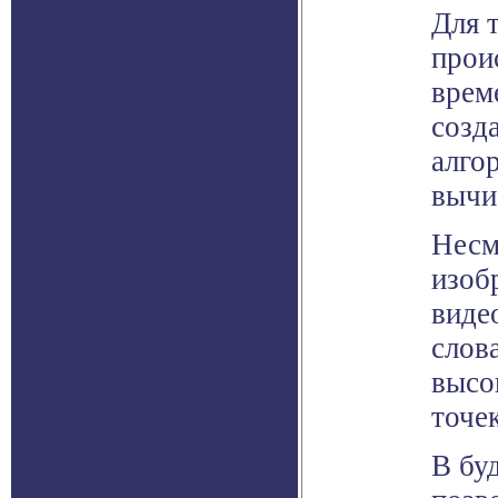
Для 
прои
врем
созд
алго
вычи
Несм
изоб
виде
слов
высо
точе
В бу