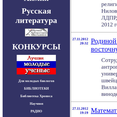
религ
Русская
Нилов
ЛДПР, 
литература
2012 го
27.11.2012
Родиной
20:32
КОНКУРСЫ
восточн
Сотру
антро
униве
швейц
Для молодых биологов
Вилла
БИБЛИОТЕКИ
виноде
Библиотека Хроноса
Научпоп
27.11.2012
Математ
РАДИО
19:19