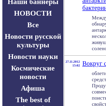
антаркт
Наши баннеры
бактери
НОВОСТИ
Между
Все
обнар
антар
Новости русской
неско
живущ
культуры
солено
Новости науки
27.11.2012
Вокруг с
15:02
Космические
облет
новости
средс
Проду
Афиша
совме
поист
The best of
свойст