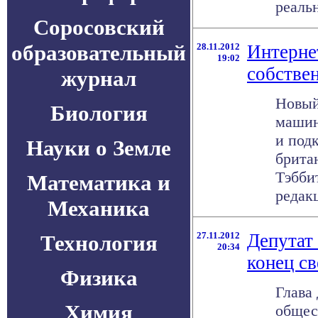
реальн
Соросовский
образовательный
28.11.2012
Интерне
19:02
собстве
журнал
Новый
Биология
машин
и под
Науки о Земле
брита
Тэбби
Математика и
редакц
Механика
27.11.2012
Депутат
Технология
20:34
конец св
Физика
Глава
Химия
общес