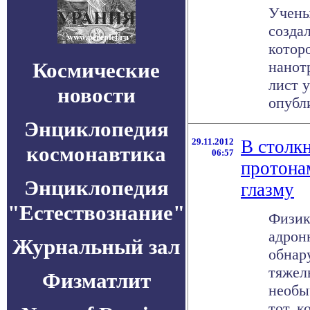
Учены
созда
котор
Космические
нанот
лист у
новости
опубли
Энциклопедия
29.11.2012
В столк
космонавтика
06:57
протона
Энциклопедия
глазму
"Естествознание"
Физик
адрон
Журнальный зал
обнар
тяжел
Физматлит
необы
тот, к