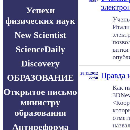
06:47
электро
Успехи
физических наук
Учены
Итали
New Scientist
элект
позво
ScienceDaily
витки
опубли
Discovery
28.11.2012
Правда 
ОБРАЗОВАНИЕ
22:50
Как п
Открытое письмо
3DNew
министру
<Коор
котор
образования
отмет
назва
Антиреформа