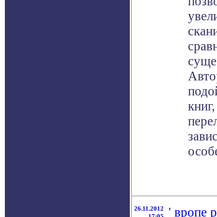
позв
увел
скан
срав
суще
Авто
подо
книг,
пере
зави
особ
26.11.2012
' вропе 
17:05