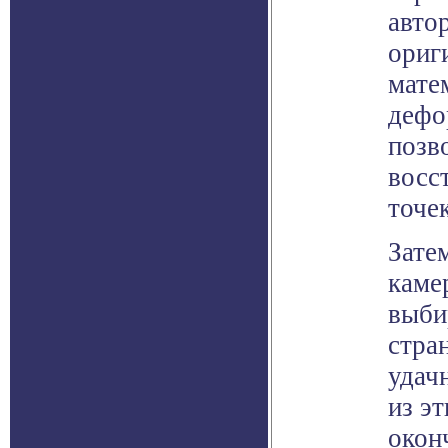
авто
ориг
мате
дефо
позв
восс
точек
Зате
каме
выби
стра
удач
из э
окон