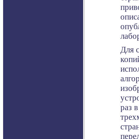
прив
опис
опуб
лабо
Для 
копи
испо
алго
изоб
устр
раз 
трех
стра
пере