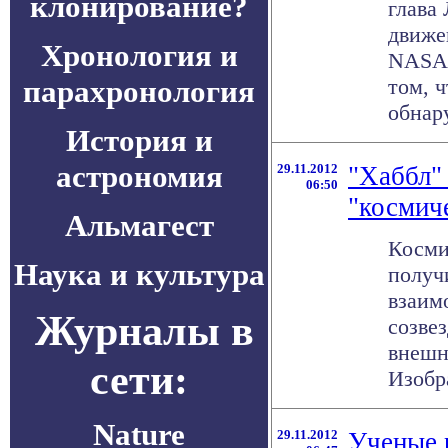
клонирование?
глава
движе
Хронология и
NASA)
парахронология
том, 
обнару
История и
астрономия
29.11.2012
"Хаббл"
06:50
"космич
Альмагест
Косми
Наука и культура
получ
взаим
Журналы в
созве
внешн
сети:
Изобра
Nature
29.11.2012
Ученые 