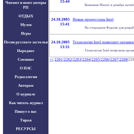
15:44
Читают и поют авторы
Компания Maxtor в декабре начнёт
РП
ОТДЫХ
24.10.2005
Новые процессоры Intel
15:41
Музеи
На очередном Форуме для разрабо
Игры
Песни русского застолья
24.10.2005
Технологии Intel помогают организ
13:31
Народное
Технологии Intel позволили орган
Смешное
<<
2261
|
2262
|
2263
|
2264
|
2265
|
2266
|
2267
|
2268
|22
О НАС
Редколлегия
Авторам
О журнале
Как читать журнал
Пишут о нас
Тираж
РЕСУРСЫ