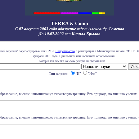
TERRA & Comp
С 07 августа 2003 года обозрение ведет Александр Семенов
До 10.07.2002 вел Кирилл Крылов
ский переплет" зарегистрирован как СМИ.
Свидетельство
о регистрации в Министерстве печати РФ: Эл. #
5 февраля 2001 года. При полном или частичном использовании
материалов ссылка на www.pereplet.ru обязательна.
Тип запроса:
"И"
"Или"
образование, внешне напоминающее гигантскую трещину. Его природа, по мнению ученых - с
образование, внешне напоминающее гигантскую трещину. Его природа, по мнению ученых - с