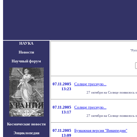
НАУКА
"Рус
Новости
Научный форум
07.11.2005
Солнце треснуло...
13:23
27 октября на Солнце появилось 
07.11.2005
Солнце треснуло...
13:17
27 октября на Солнце появилось 
Космические новости
07.11.2005
Бумажная версия "Википедии"
Энциклопедия
13:09