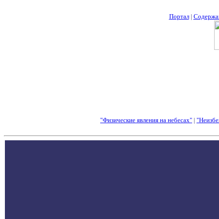
Портал
|
Содержа
"Физические явления на небесах"
|
"Неизбе