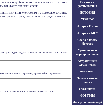
ых схем над обычными в том, что они потребляют
Искания и
ть для квантовых вычислений.
размышления
вумя магнитными электродами, с помощью которых
ИСТОРИЯ
ных транзисторов, теоретические предпосылки к
ХРОНОС
История России
История в МГУ
Слово о полку
Игореве
Хронология и
оторая будет следить за тем, чтобы водитель не уснул во . .
парахронология
Астрономия и
Хронология
Альмагест
ытиями последнего времени, чрезвычайно серьезным . . .
Запечатленная
Россия
Сталиниана
дет не только по кабелю или спутнику, но и . . .
ФОРУМЫ
Дискуссионный клуб