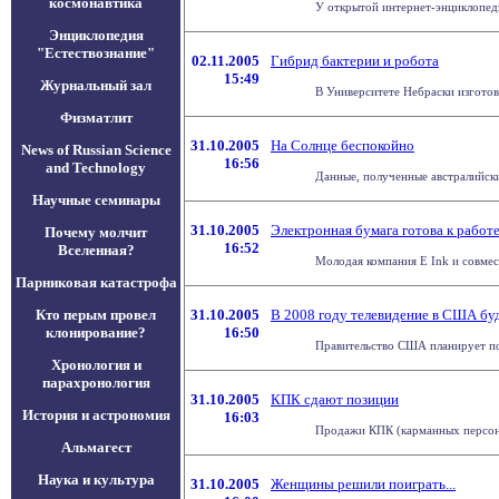
космонавтика
У открытой интернет-энциклопеди
Энциклопедия
"Естествознание"
02.11.2005
Гибрид бактерии и робота
15:49
Журнальный зал
В Университете Небраски изготов
Физматлит
31.10.2005
На Солнце беспокойно
News of Russian Science
16:56
and Technology
Данные, полученные австралийски
Научные семинары
31.10.2005
Электронная бумага готова к работ
Почему молчит
16:52
Вселенная?
Молодая компания E Ink и совмест
Парниковая катастрофа
Кто перым провел
31.10.2005
В 2008 году телевидение в США б
клонирование?
16:50
Правительство США планирует пол
Хронология и
парахронология
31.10.2005
КПК сдают позиции
История и астрономия
16:03
Продажи КПК (карманных персонал
Альмагест
Наука и культура
31.10.2005
Женщины решили поиграть...