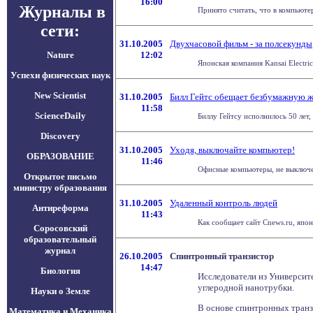
16:00
Журналы в
Принято считать, что в компьютер
сети:
31.10.2005
Двухчасовой фильм - за полсекунды
Nature
12:02
Японская компания Kansai Electri
Успехи физических наук
New Scientist
31.10.2005
Билл Гейтс обещает безбумажную 
11:58
ScienceDaily
Биллу Гейтсу исполнилось 50 лет,
Discovery
31.10.2005
Уходя, выключайте компьютер!
ОБРАЗОВАНИЕ
11:46
Офисные компьютеры, не выключен
Открытое письмо
министру образования
31.10.2005
Удаленный контроль людей
Антиреформа
11:43
Как сообщает сайт Cnews.ru, япон
Соросовский
образовательный
журнал
26.10.2005
Спинтронный транзистор
14:47
Биология
Исследователи из Университе
углеродной нанотрубки.
Науки о Земле
В основе спинтронных транзи
Математика и Механика