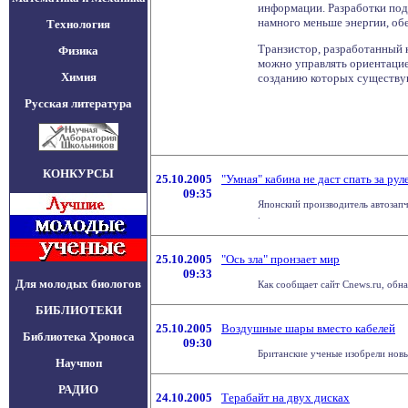
информации. Разработки под
намного меньше энергии, об
Технология
Транзистор, разработанный 
Физика
можно управлять ориентацие
Химия
созданию которых существую
Русская литература
КОНКУРСЫ
25.10.2005
"Умная" кабина не даст спать за рул
09:35
Японский производитель автозапча
.
25.10.2005
"Ось зла" пронзает мир
09:33
Для молодых биологов
Как сообщает сайт Cnews.ru, обн
БИБЛИОТЕКИ
25.10.2005
Воздушные шары вместо кабелей
Библиотека Хроноса
09:30
Британские ученые изобрели новый
Научпоп
РАДИО
24.10.2005
Терабайт на двух дисках