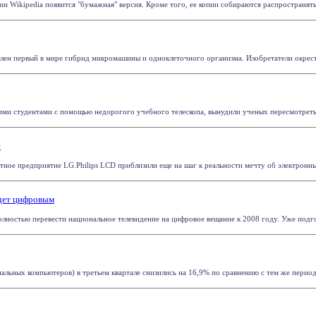
и Wikipedia появится "бумажная" версия. Кроме того, ее копии собираются распространять 
лен первый в мире гибрид микромашины и одноклеточного организма. Изобретатели окрестил
ми студентами с помощью недорогого учебного телескопа, вынудили ученых пересмотреть в
е
ное предприятие LG.Philips LCD приблизили еще на шаг к реальности мечту об электронных 
удет цифровым
ностью перевести национальное телевидение на цифровое вещание к 2008 году. Уже подгото
ьных компьютеров) в третьем квартале снизились на 16,9% по сравнению с тем же периодом