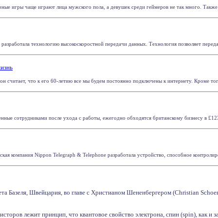
ные игры чаще играют лица мужского пола, а девушек среди геймеров не так много. Также сч
c разработала технологию высокоскоростной передачи данных. Технология позволяет передат
жизнь
 он считает, что к его 60-летию все мы будем постоянно подключены к интернету. Кроме того
ные сотрудниками после ухода с работы, ежегодно обходятся британскому бизнесу в £123 м
ская компания Nippon Telegraph & Telephone разработала устройство, способное контролиро
та Базеля, Швейцария, во главе с Христианом Шененбергером (Christian Schoe
сторов лежит принцип, что квантовое свойство электрона, спин (spin), как и 