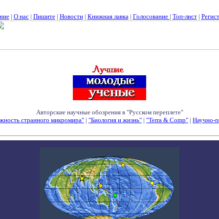
ние
|
О нас
|
Пишите
|
Новости
|
Книжная лавка
|
Голосование
|
Топ-лист
|
Регис
Авторские научные обозрения в "Русском переплете"
жность странного микромира"
|
"Биология и жизнь"
|
"Terra & Comp"
|
Научно-п
Семинары - Конференции - Симпозиумы - Конкурсы