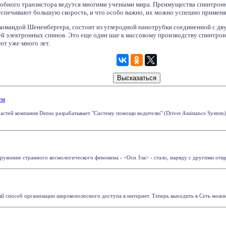
обного транзистора ведутся многими учеными мира. Преимущества спинтронн
еспечивают большую скорость, и что особо важно, их можно успешно применя
командой Шененбергера, состоит из углеродной нанотрубки соединенной с д
й электронных спинов. Это еще один шаг к массовому производству спинтрон
т уже много лет.
ем
стей компания Denso разрабатывает "Систему помощи водителю" (Driver Assistance System), к
аружение странного космологического феномена - <Оси Зла> - стало, наряду с другими откр
 способ организации широкополосного доступа в интернет. Теперь выходить в Сеть можно бу