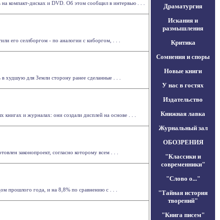
на компакт-дисках и DVD. Об этом сообщил в интервью . . .
Драматургия
Искания и
размышления
и его селлборгом - по аналогии с киборгом, . . .
Критика
Сомнения и споры
Новые книги
 худшую для Земли сторону ранее сделанные . . .
У нас в гостях
Издательство
Книжная лавка
книгах и журналах: они создали дисплей на основе . . .
Журнальный зал
ОБОЗРЕНИЯ
влен законопроект, согласно которому всем . . .
"Классики и
современники"
"Слово о..."
 прошлого года, и на 8,8% по сравнению с . . .
"Тайная история
творений"
"Книга писем"