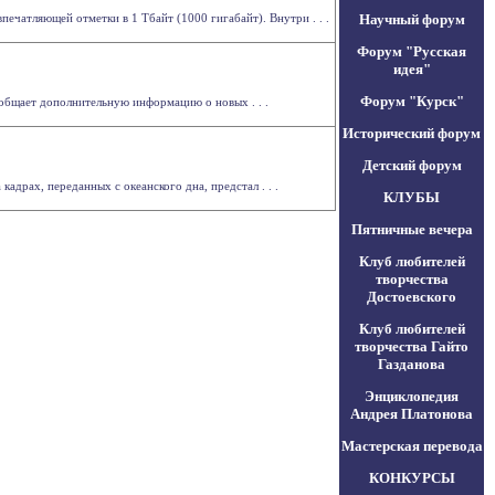
печатляющей отметки в 1 Тбайт (1000 гигабайт). Внутри . . .
Научный форум
Форум "Русская
идея"
Форум "Курск"
общает дополнительную информацию о новых . . .
Исторический форум
Детский форум
драх, переданных с океанского дна, предстал . . .
КЛУБЫ
Пятничные вечера
Клуб любителей
творчества
Достоевского
Клуб любителей
творчества Гайто
Газданова
Энциклопедия
Андрея Платонова
Мастерская перевода
КОНКУРСЫ