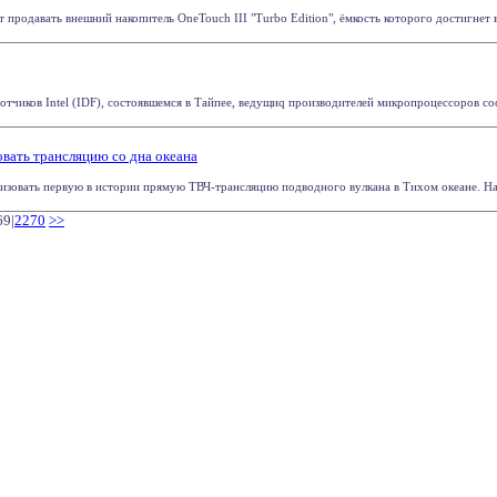
 продавать внешний накопитель OneTouch III "Turbo Edition", ёмкость которого достигнет в
тчиков Intel (IDF), состоявшемся в Тайпее, ведущиq производителей микропроцессоров со
овать трансляцию со дна океана
изовать первую в истории прямую ТВЧ-трансляцию подводного вулкана в Тихом океане. На ка
69|
2270
>>