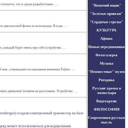
итается, что и среди разработчиков . . .
"Кошачий ящик"
"Золотые прииски"
"Сердитые стрелы"
ь двухчасовой фильм за полсекунды. В ходе . . .
КУЛЬТУРА
Афиша
Новые передвижники
, каждый будет иметь при себе устройства . . .
Фотогалерея
Музыка
лн., утверждают исследования компании Fujitsu . . .
"Неизвестные" музеи
Риторика
Русские храмы и
вать движения человека на расстоянии. Устройство . . .
монастыри
Видеоархив
ФИЛОСОФИЯ
nenberger) создали спинтронный транзистор на базе
Современная русская
мысль
заряд может использоваться для кодирования