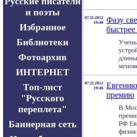
Русские писатели
и поэты
07.11.2012
Фазу све
19:49
Избранное
быстрее 
Библиотеки
Учены
устро
Фотоархив
длины
мгнове
ИНТЕРНЕТ
07.11.2012
Евгению
Топ-лист
19:46
премию
"Русского
переплета"
В Мос
преми
Баннерная сеть
РФ Ев
физик