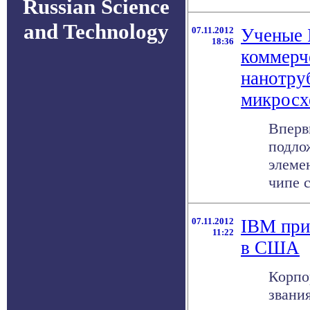
Russian Science
and Technology
07.11.2012
Ученые 
18:36
коммерч
нанотру
микросх
Вперв
подло
элеме
чипе 
07.11.2012
IBM при
11:22
в США
Корпо
звани