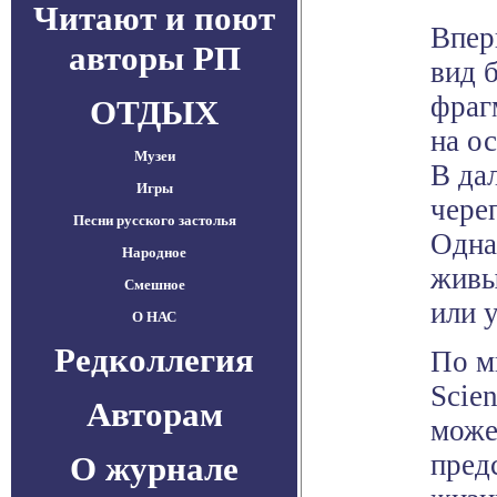
Читают и поют
Впер
авторы РП
вид 
фраг
ОТДЫХ
на о
Музеи
В да
Игры
чере
Песни русского застолья
Одна
Народное
живы
Смешное
или 
О НАС
Редколлегия
По м
Scie
Авторам
може
пред
О журнале