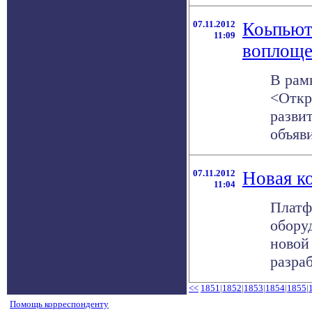
07.11.2012
Коьпьют
11:09
воплоще
В рам
<Откр
разви
объяви
07.11.2012
Новая к
11:04
Платф
обору
новой
разраб
<<
1851
|
1852
|
1853
|
1854
|
1855
|
Помощь корреспонденту