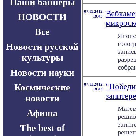
Наши баннеры
07.11.2012
Вебкаме
НОВОСТИ
19:45
микроск
Все
Японс
голог
Новости русской
запис
культуры
разре
собран
Новости науки
Космические
07.11.2012
"Победи
19:43
заинтере
новости
Матем
Афиша
решив
заинт
The best of
решенн