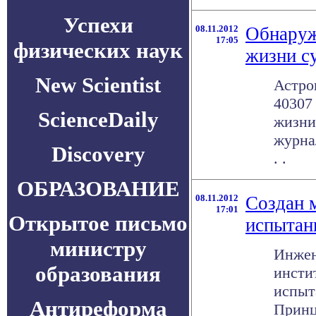
Успехи
08.11.2012
Обнаруж
17:05
физических наук
жизни с
New Scientist
Астро
40307
ScienceDaily
жизни
журнал
Discovery
. .
ОБРАЗОВАНИЕ
08.11.2012
Создан 
17:01
Открытое письмо
испытан
министру
Инжен
образования
инсти
испыт
Антиреформа
Принци