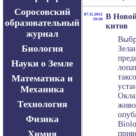
Соросовский
07.11.2012
В Новой
19:50
образовательный
китов
журнал
Выбр
Биология
Зела
пред
Науки о Земле
лопат
такс
Математика и
уста
Механика
Окла
Технология
живо
опуб
Физика
Biolo
Химия
прив