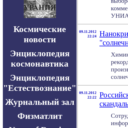
выбор
комме
УНИАН
Космические
09.11.2012
Нанокри
22:24
новости
"солнеч
Энциклопедия
Химик
рекор
космонавтика
произ
Энциклопедия
солнеч
"Естествознание"
09.11.2012
Российс
22:22
Журнальный зал
скандал
Физматлит
Сотру
инфор