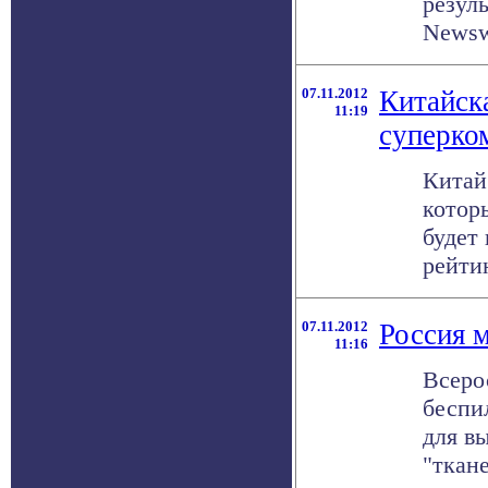
резул
Newswe
07.11.2012
Китайска
11:19
суперко
Китай
котор
будет
рейтин
07.11.2012
Россия 
11:16
Всеро
беспи
для в
"ткане