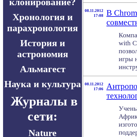
клонирование?
08.11.2012
В Chrom
Хронология и
17:08
совмест
парахронология
Компа
История и
with 
позво
астрономия
игры 
инстру
Альмагест
Наука и культура
08.11.2012
Антропо
17:06
техноло
Журналы в
Учены
сети:
Африк
изгот
Nature
поддер