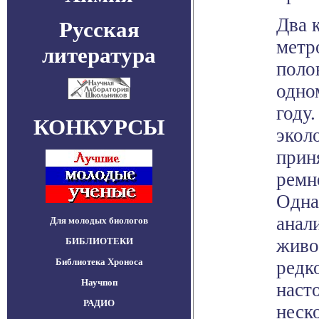
Два 
Русская
метр
литература
поло
одно
году
КОНКУРСЫ
экол
приня
ремн
Одна
анали
Для молодых биологов
живо
БИБЛИОТЕКИ
Библиотека Хроноса
редк
Научпоп
наст
РАДИО
неск