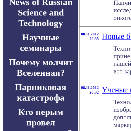
News of Russian
Панчи
иссле
Science and
онкоге
Technology
08.11.2012
Новые б
Научные
20:35
семинары
Техни
прине
Почему молчит
нашей
Вселенная?
вот за
Парниковая
08.11.2012
Ученые 
20:32
катастрофа
Техно
изобр
Кто перым
допол
провел
маркер