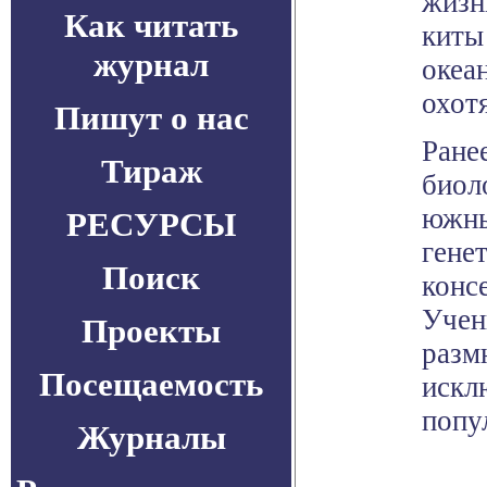
жизн
Как читать
киты
журнал
океа
охот
Пишут о нас
Ране
Тираж
биол
южны
РЕСУРСЫ
гене
Поиск
конс
Учен
Проекты
разм
Посещаемость
искл
попу
Журналы