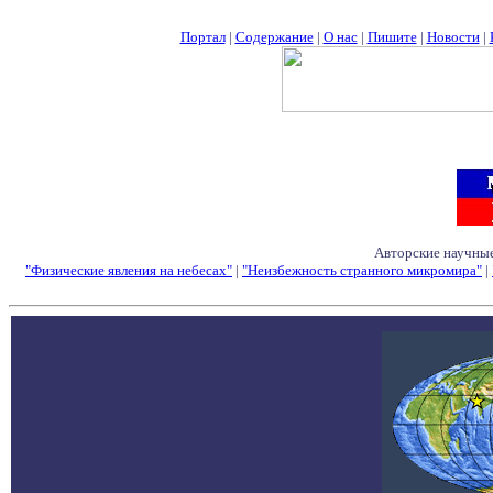
Портал
|
Содержание
|
О нас
|
Пишите
|
Новости
|
Авторские научные
"Физические явления на небесах"
|
"Неизбежность странного микромира"
|
Семинары - Конфе