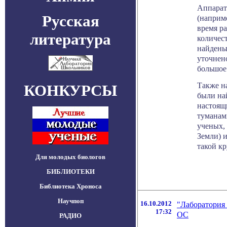
Аппарат
Русская
(наприме
время р
литература
количес
найдены
уточнен
большое
Также н
КОНКУРСЫ
были на
настоящ
туманам
ученых,
Земли) и
такой кр
Для молодых биологов
БИБЛИОТЕКИ
Библиотека Хроноса
Научпоп
16.10.2012
"Лаборатория
17:32
ОС
РАДИО