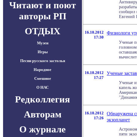
Читают и поют
Антивиру
разрабат
сообщил 
авторы РП
Евгений К
ОТДЫХ
16.10.2012
Физиологи ут
17:30
Ученые по
Музеи
головном 
Игры
оставшая
вычислите
Песни русского застолья
Народное
16.10.2012
Ученые застав
17:27
Смешное
Ученые и
О НАС
капель жи
Американ
Редколлегия
"Динамика
Авторам
16.10.2012
Обнаружена с
17:26
экзопланет
О журнале
Астроном
пяти экзо