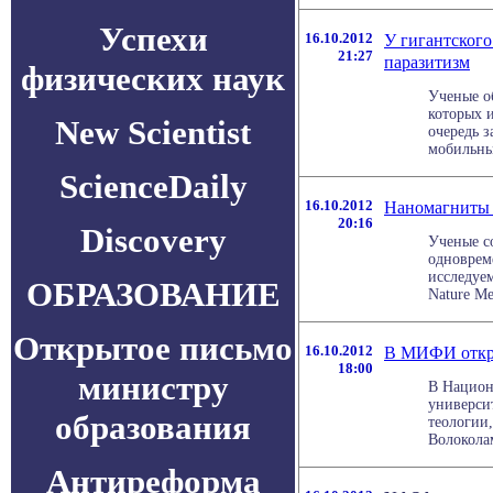
Успехи
16.10.2012
У гигантског
21:27
паразитизм
физических наук
Ученые о
которых 
New Scientist
очередь 
мобильных
ScienceDaily
16.10.2012
Наномагниты 
20:16
Discovery
Ученые со
одноврем
исследуе
ОБРАЗОВАНИЕ
Nature Met
Открытое письмо
16.10.2012
В МИФИ откро
18:00
министру
В Национ
универси
образования
теологии
Волоколам
Антиреформа