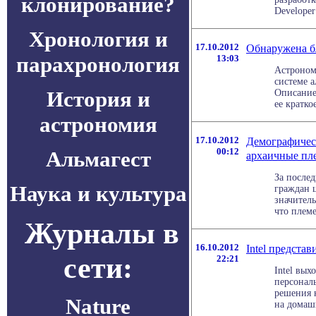
клонирование?
Developer
Хронология и
17.10.2012
Обнаружена б
парахронология
13:03
Астроном
системе 
История и
Описание
ее кратко
астрономия
17.10.2012
Демографичес
00:12
Альмагест
архаичные пл
За после
Наука и культура
граждан 
значитель
что племен
Журналы в
16.10.2012
Intel предста
сети:
22:21
Intel вых
персональ
решения 
Nature
на домашн