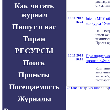
двенадца
Как читать
открытии н
журнал
16.10.2012
Intel и МГУ о
16:24
конкурса "Уч
Пишут о нас
На II Вс
итоги очн
Тираж
техничес
Проект ор
РЕСУРСЫ
16.10.2012
При поддержк
16:18
Поиск
прошел <Фест
Rомпания
Проекты
выступил
карьеры>
государст
Посещаемость
<<
1861
|
1862
|
1863
|
1864
|1865|
Журналы