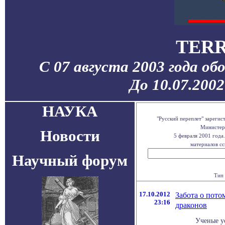
TERR
С 07 августа 2003 года об
До 10.07.200
НАУКА
"Русский переплет" зареги
Министерс
Новости
5 февраля 2001 года
материалов сс
Научный форум
Тип 
17.10.2012
Забота о пото
23:16
драконов
Ученые ус