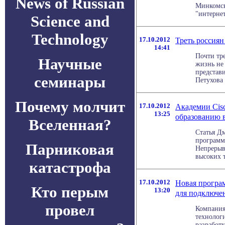
News of Russian
Минкомсв
"интернет-
Science and
Technology
17.10.2012
Треть россиян
14:41
Почти тре
Научные
жизнь не
представ
семинары
Петухова в
Почему молчит
17.10.2012
Академии Cis
13:25
образованию 
Вселенная?
Статья Д
программ
Парниковая
Непрерыв
высоких т
катастрофа
17.10.2012
Новая програм
Кто перым
13:20
для подключе
провел
Компания
технолог
разработк