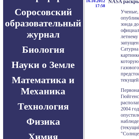
16.10.2012
NASA раскры
17:58
Соросовский
Ученые,
опублик
образовательный
зонда до
официал
журнал
летнему
запущен 
Биология
Сатурна
картинке
которую 
Науки о Земле
газового
предсто
Математика и
текущей 
Механика
Первона
Гюйгенс"
распола
Технология
2004 год
опустилс
Физика
наблюде
(текущи
"Солнце
Химия