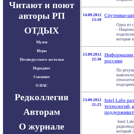
Читают и поют
авторы РП
14.09.2012
Спутники-шп
13:59
Одна из 
ОТДЫХ
- Национ
поделила
которые к
Музеи
Игры
13.09.2012
Информации в
22:36
Песни русского застолья
россиян
Народное
По резул
выяснилос
Смешное
относитс
подозрени
О НАС
Редколлегия
13.09.2012
Intel Labs р
21:25
технологий, 
Авторам
поддерживат
∙Intel L
О журнале
радиомод
который 