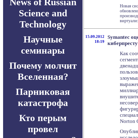
News of Russian
Новая си
Science and
обновлен
производ
виртуали
Technology
Научные
15.09.2012
Symantec оц
18:19
киберпресту
семинары
Как соо
сегмент
Почему молчит
двенадц
пользов
Вселенная?
злоумыш
выражен
Парниковая
миллиа
внушите
катастрофа
несовер
фигури
специал
Кто перым
Norton 
провел
Опубли
исследо