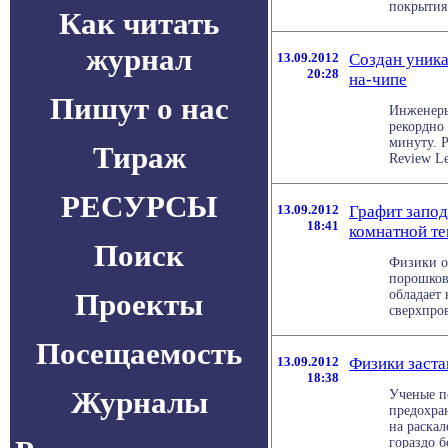
покрытия и
Как читать
журнал
13.09.2012
Создан уника
20:28
на-чипе
Пишут о нас
Инженеры
рекордно
минуту. Р
Тираж
Review Let
РЕСУРСЫ
13.09.2012
Графит запод
18:41
комнатной т
Поиск
Физики о
порошков
Проекты
обладает
сверхпров
Посещаемость
13.09.2012
Физики заста
18:38
Журналы
Ученые по
предохра
на раскал
гораздо б