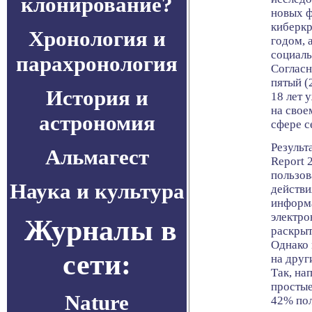
клонирование?
новых ф
киберк
Хронология и
годом, 
социаль
парахронология
Соглас
пятый (
История и
18 лет 
на свое
астрономия
сфере с
Результ
Альмагест
Report 
пользов
Наука и культура
действи
информ
электро
Журналы в
раскрыт
Однако 
сети:
на друг
Так, на
простые
Nature
42% пол