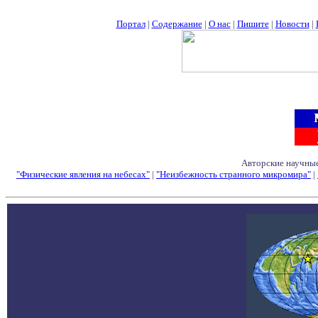
Портал
|
Содержание
|
О нас
|
Пишите
|
Новости
|
Авторские научные
"Физические явления на небесах"
|
"Неизбежность странного микромира"
|
Семинары - Конфе