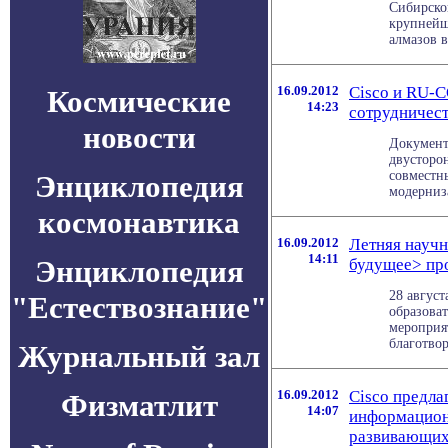
Сибирско
крупнейш
алмазов в
16.09.2012
Cisco и RU-
Космические
14:23
сотрудничес
новости
Документ
двусторо
совместн
Энциклопедия
модерниза
космонавтика
16.09.2012
Летняя научн
14:11
Энциклопедия
будущее> про
28 август
"Естествознание"
образова
мероприя
благотво
Журнальный зал
16.09.2012
Cisco предла
Физматлит
14:07
информацион
развивающих