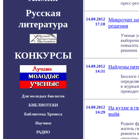
пресс-рели
Русская
14.09.2012
Микрочип за
литература
17:18
решения
Ученые у
выборочн
повысить
решения. 
КОНКУРСЫ
14.09.2012
Найдены пять
14:31
Биологи 
определя
в журнале
приводит 
Для молодых биологов
БИБЛИОТЕКИ
14.09.2012
На кухне в г
14:29
майя
Библиотека Хроноса
Научпоп
Редкие фр
житель гв
РАДИО
ремонта к
открытие 