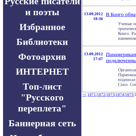
Русские писатели
и поэты
13.09.2012
В Конго обна
18:36
Избранное
Ученые о
тропичес
Конго. Р
наименова
Библиотеки
Фотоархив
13.09.2012
Панамериканс
17:47
подключенны
ИНТЕРНЕТ
Организа
Парапана
подписал
Топ-лист
Cisco. Сог
"Русского
<<
1871
|
1872
|
1873
|
1874
|
1875
|
переплета"
Баннерная сеть