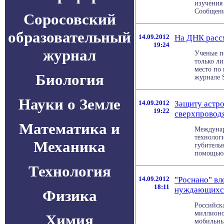
изучения
Сообщение
Соросовский
образовательный
14.09.2012
На ДНК расс
19:24
журнал
Ученые п
только ли
место по 
Биология
журнале Sc
Науки о Земле
14.09.2012
Защиту астр
19:22
сверхпровод
Математика и
Междунар
технолог
Механика
губитель
помощью .
Технология
14.09.2012
"Роснано" вл
18:11
нуждающихся 
Физика
Российск
миллионо
Химия
мобильны