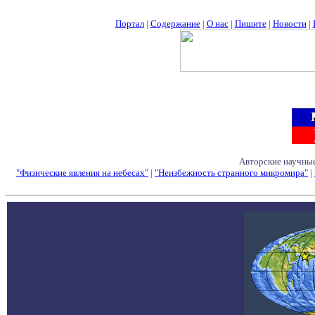
Портал
|
Содержание
|
О нас
|
Пишите
|
Новости
|
Авторские научные
"Физические явления на небесах"
|
"Неизбежность странного микромира"
|
Семинары - Конфе