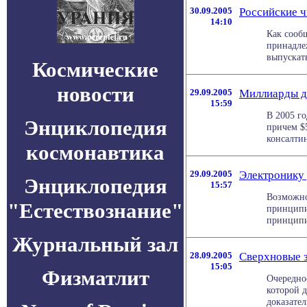
30.09.2005
Российские 
14:10
Как сооб
принадле
выпускать
Космические
новости
29.09.2005
Миллиарды д
15:59
В 2005 го
Энциклопедия
причем $
консалтин
космонавтика
29.09.2005
Электронику
Энциклопедия
15:57
Возможно
"Естествознание"
принципи
принципи
Журнальный зал
28.09.2005
Сверхновые з
15:05
Физматлит
Очередно
которой д
доказатель