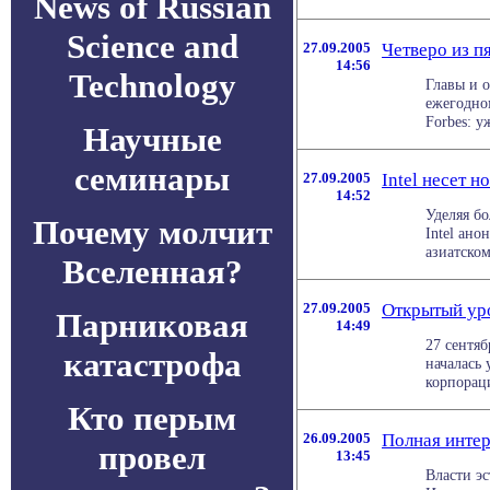
News of Russian
Science and
27.09.2005
Четверо из п
14:56
Technology
Главы и 
ежегодно
Forbes: у
Научные
семинары
27.09.2005
Intel несет 
14:52
Уделяя б
Почему молчит
Intel ан
азиатском
Вселенная?
27.09.2005
Открытый уро
Парниковая
14:49
27 сентяб
катастрофа
началась
корпорации
Кто перым
26.09.2005
Полная интер
провел
13:45
Власти э