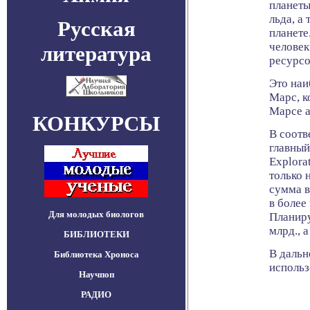
планеты
льда, а
Русская
планете
человек
литература
ресурсо
Это наи
Марс, к
Марсе а
КОНКУРСЫ
В соотв
главный
Explorat
только 
сумма в
в более
Для молодых биологов
Планиру
млрд., 
БИБЛИОТЕКИ
В дальн
Библиотека Хроноса
использ
Научпоп
РАДИО