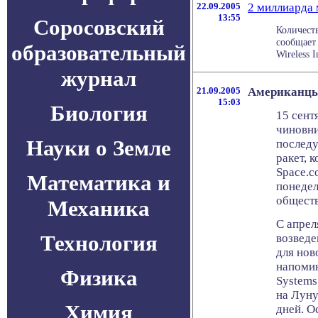
22.09.2005
2 миллиарда
13:55
Соросовский
Количеств
сообщает
образовательный
Wireless I
журнал
21.09.2005
Американцы
15:03
Биология
15 сент
чиновни
Науки о Земле
последу
ракет, 
Space.c
Математика и
понедел
обществ
Механика
С апрел
Технология
возведе
для нов
напомин
Физика
Systems
на Луну
Химия
дней. О