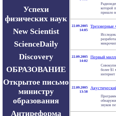
Радиоиде
Успехи
которой 
пришло в 
физических наук
22.09.2005
Трехмерные 
New Scientist
14:05
Исследова
разработ
ScienceDaily
микрочипы
Discovery
22.09.2005
Первый милли
14:02
Совокупн
ОБРАЗОВАНИЕ
более $1 
интернет 
Открытое письмо
22.09.2005
Акустически
министру
13:58
Программ
образования
обнаружи
звуков пе
Антиреформа