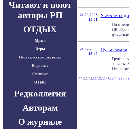
Читают и поют
авторы РП
21.09.2005
У жестких ди
15:01
По мнени
ОТДЫХ
ПК обреч
флэш-памя
Музеи
Игры
21.09.2005
Пульс Земли
13:42
Песни русского застолья
Группа а
запястье 
Народное
Открытие,
Смешное
<<
2271|
2272
|
2273
|
2274
|
2275
|
О НАС
Редколлегия
Авторам
О журнале