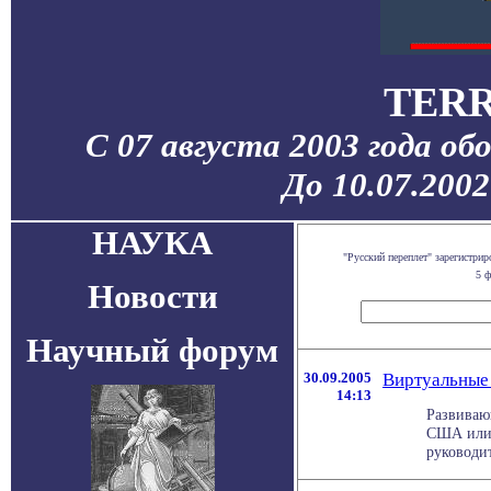
TERR
С 07 августа 2003 года об
До 10.07.200
НАУКА
"Русский переплет" зарегистр
5 ф
Новости
Научный форум
30.09.2005
Виртуальные
14:13
Развиваю
США или 
руководит