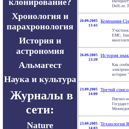
клонирование?
Интернет
Delfi.ee. 
Хронология и
26.09.2005
Компания Cis
парахронология
13:43
Участники
EMC, Inte
История и
многолет
астрономия
26.09.2005
История зна
13:39
Альмагест
Как сообщ
электронн
истории "
Наука и культура
23.09.2005
Третий спис
Журналы в
14:09
Научно-и
Государс
сети:
Межведом
Nature
23.09.2005
Технология 
14:03