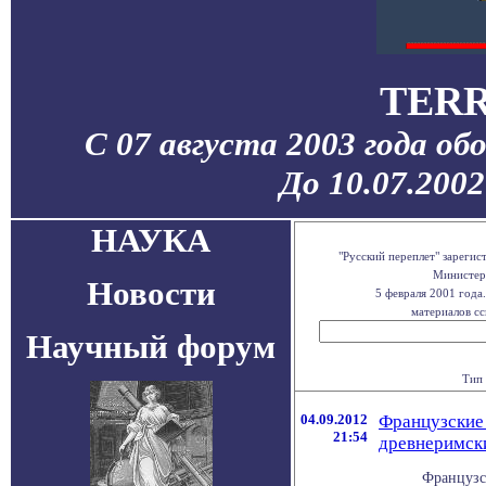
TERR
С 07 августа 2003 года об
До 10.07.200
НАУКА
"Русский переплет" зареги
Министерс
Новости
5 февраля 2001 года
материалов сс
Научный форум
Тип 
04.09.2012
Французские 
21:54
древнеримск
Французс