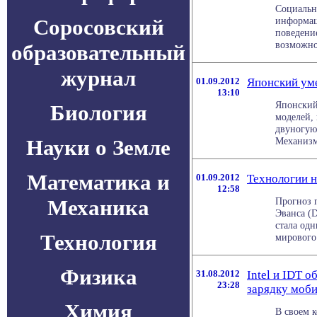
Социальн
Соросовский
информац
поведение
возможнос
образовательный
журнал
01.09.2012
Японский ум
13:10
Японский
Биология
моделей,
двуногую
Науки о Земле
Механизм 
Математика и
01.09.2012
Технологии н
12:58
Механика
Прогноз 
Эванса (
стала од
Технология
мирового 
Физика
31.08.2012
Intel и IDT 
23:28
зарядку моб
Химия
В своем к