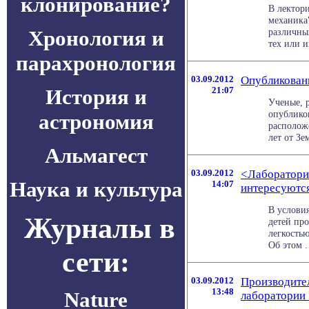
клонирование?
В лектор
механика
Хронология и
различны
тех или ин
парахронология
03.09.2012
Опубликован
История и
21:07
Ученые, 
опублико
астрономия
располож
лет от Зем
Альмагест
03.09.2012
<Лаборатория
Наука и культура
14:07
интересуются
В услови
Журналы в
детей пр
легкостью
Об этом . 
сети:
03.09.2012
Производите
13:48
Nature
лаборатории 