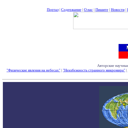
Портал
|
Содержание
|
О нас
|
Пишите
|
Новости
|
Авторские научные
"Физические явления на небесах"
|
"Неизбежность странного микромира"
|
Семинары - Конфе