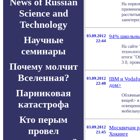
News of Russian
На перво
применен
Science and
рассчиты
заинтерес
Technology
03.09.2012
94% школьны
Научные
22:44
На сайте
семинары
технолог
итоги "О
3.0, прове
Почему молчит
Вселенная?
03.09.2012
IBM и Vodaf
22:40
дом>
Парниковая
Облачные
вещей> в
катастрофа
освещени
мобильную
Кто перым
03.09.2012
Москвичам ра
провел
21:45
Хокинге