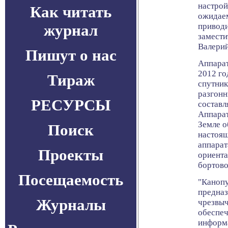
настрой
Как читать
ожидаем
журнал
приводи
замести
Валери
Пишут о нас
Аппарат
2012 го
Тираж
спутник
разгонн
РЕСУРСЫ
составл
Аппарат
Земле о
Поиск
настоящ
аппарат
Проекты
ориента
бортово
Посещаемость
"Каноп
предназ
Журналы
чрезвыч
обеспеч
информа