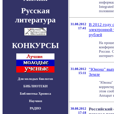
информац
Integrate
Русская
половине 2
литература
31.08.2012
В 2012 году 
17:41
электронной 
рублей
На прошед
КОНКУРСЫ
конферен
России. 
интернет-
31.08.2012
"Юнона" выпо
15:11
Земле
Для молодых биологов
"Юнона" 
БИБЛИОТЕКИ
корректи
этом соо
Библиотека Хроноса
Аппарат в
Научпоп
РАДИО
30.08.2012
Российский 
17:18