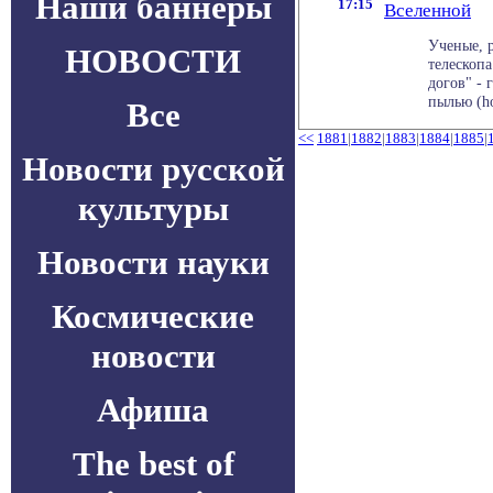
Наши баннеры
17:15
Вселенной
Ученые, 
НОВОСТИ
телескоп
догов" - 
пылью (hot
Все
<<
1881
|
1882
|
1883
|
1884
|
1885
|
Новости русской
культуры
Новости науки
Космические
новости
Афиша
The best of