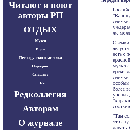
передал пер
Читают и поют
Российс
авторы РП
"Канопу
снимки.
ОТДЫХ
Федерал
же можн
Музеи
Съемки 
августа
Игры
есть с 
Песни русского застолья
красной
мультис
Народное
время д
Смешное
снимки
особым 
О НАС
более в
Редколлегия
ученых,
"характ
Авторам
соответ
"Там ес
О журнале
что спу
давать.