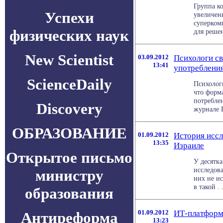
Группа к
Успехи
увеличен
суперком
физических наук
для решени
New Scientist
03.09.2012
Психологи св
13:41
употребления
ScienceDaily
Психолог
что форма
потреблен
Discovery
журнале P
ОБРАЗОВАНИЕ
01.09.2012
История иссл
13:35
Израиле
Открытое письмо
У десятк
исследова
министру
них не ис
в такой . .
образования
01.09.2012
ИТ-платформ
Антиреформа
13:23