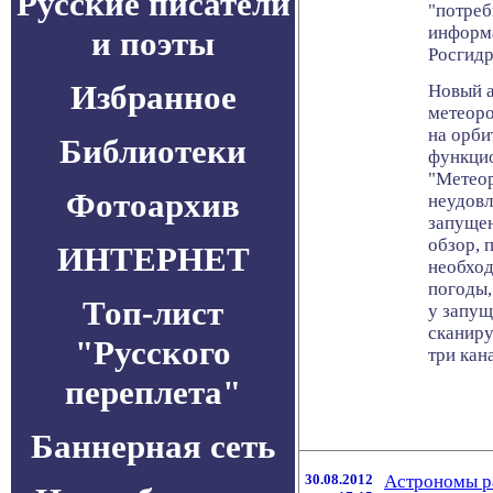
Русские писатели
"потреб
информ
и поэты
Росгидр
Избранное
Новый а
метеор
на орби
Библиотеки
функцио
"Метеор
Фотоархив
неудовл
запущен
обзор, 
ИНТЕРНЕТ
необход
погоды,
Топ-лист
у запущ
сканир
"Русского
три кан
переплета"
Баннерная сеть
30.08.2012
Астрономы ра