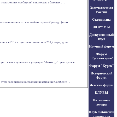
Альмагест
у электронных сообщений с помощью облачных . . .
Запечатленная
Россия
Сталиниана
оительства нового шоссе близ города Орландо (штат . . .
ФОРУМЫ
Дискуссионный
клуб
а в 2012 г. достигнет отметки в 251,7 млрд. долл., . . .
Научный форум
Форум
"Русская идея"
рится в поступившем в редакцию "Ленты.ру" пресс-релизе . . .
Форум "Курск"
Исторический
форум
 этом говорится в исследовании компании ComScore . . .
Детский форум
КЛУБЫ
Пятничные
вечера
Клуб любителей
творчества