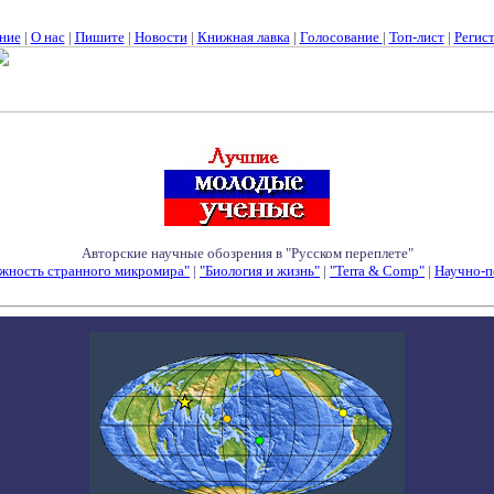
ние
|
О нас
|
Пишите
|
Новости
|
Книжная лавка
|
Голосование
|
Топ-лист
|
Регис
Авторские научные обозрения в "Русском переплете"
жность странного микромира"
|
"Биология и жизнь"
|
"Terra & Comp"
|
Научно-п
Семинары - Конференции - Симпозиумы - Конкурсы