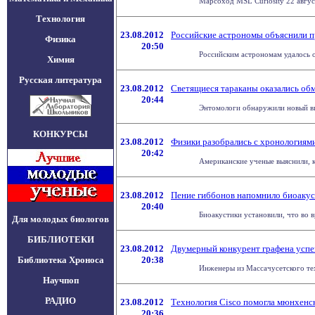
Марсоход MSL Curiosity 22 авгус
Технология
23.08.2012
Российские астрономы объяснили п
Физика
20:50
Российским астрономам удалось о
Химия
Русская литература
23.08.2012
Светящиеся тараканы оказались о
20:44
Энтомологи обнаружили новый вид
КОНКУРСЫ
23.08.2012
Физики разобрались с хронологиями
20:42
Американские ученые выяснили, к
23.08.2012
Пение гиббонов напомнило биоакус
20:40
Биоакустики установили, что во в
Для молодых биологов
БИБЛИОТЕКИ
23.08.2012
Двумерный конкурент графена успе
Библиотека Хроноса
20:38
Инженеры из Массачусетского тех
Научпоп
РАДИО
23.08.2012
Технология Cisco помогла мюнхенск
20:36