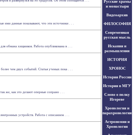
ров и развернулся на 90 градусов. Об этом сообщается . . .
Русские храмы
и монастыри
Видеоархив
 ими данные показывают, что эти источники . . .
ФИЛОСОФИЯ
Современная
русская мысль
Искания и
я обмана хищников. Работа опубликована в . . .
размышления
ИСТОРИЯ
ХРОНОС
олее чем двух событий. Статья ученых пока . . .
История России
История в МГУ
к же, как это делают оперные сопрано . . .
Слово о полку
Игореве
Хронология и
парахронология
ектронных устройств. Работа с описанием . . .
Астрономия и
Хронология