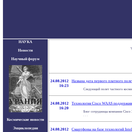
НАУКА
"
Новости
Научный форум
24.08.2012
Названа дата первого платного пол
16:23
Следующий полет частного космиче
24.08.2012
Технология Cisco WAAS поддержива
16:20
Блог сотрудницы компании Cisco Э
. . .
Космические новости
Энциклопедия
24.08.2012
Смартфоны на базе технологий Inte