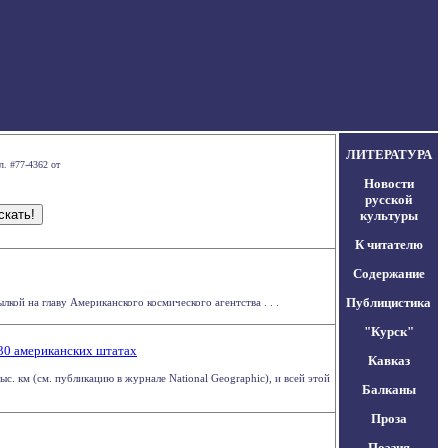
ЛИТЕРАТУРА
л. #77-4362 от
Новости
русской
культуры
К читателю
Содержание
Публицистика
кой на главу Американского космического агентства . . .
"Курск"
30 американских штатах
Кавказ
с. км (см. публикацию в журнале National Geographic), и всей этой
Балканы
Проза
Поэзия