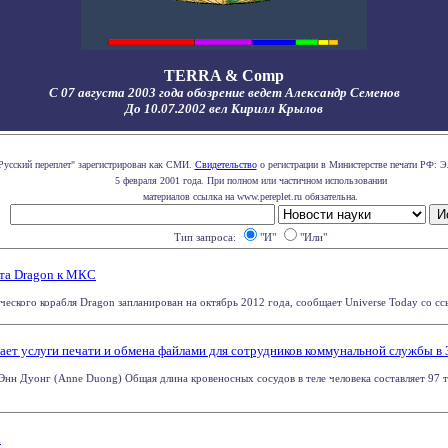
TERRA & Comp
С 07 августа 2003 года обозрение ведет Александр Семенов
До 10.07.2002 вел Кирилл Крылов
Русский переплет" зарегистрирован как СМИ.
Свидетельство
о регистрации в Министерстве печати РФ: Э
5 февраля 2001 года. При полном или частичном использовании
материалов ссылка на www.pereplet.ru обязательна.
Тип запроса:
"И"
"Или"
ета Dragon к МКС
ского корабля Dragon запланирован на октябрь 2012 года, сообщает Universe Today со ссыл
ет услуги печати и обмена файлами для сотрудников коммунальной службы в 
нн Дуонг (Anne Duong) Общая длина кровеносных сосудов в теле человека составляет 97 ты
l