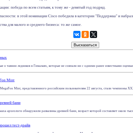
ии: победа по всем статьям, к тому же - девятый год подряд.
зопасности: в этой номинации Cisco победила в категории "Поддержка" и набр
тва для малого и среднего бизнеса: то же самое.
еных
 о таянии ледников в Гималаях, которые не совпали ни с одними ранее известными оценками.
Fon Mint
egaFon Mint, представленного российским пользователям 22 августа, стали чемпионы ХХХ
ревней бани
маха археологи обнаружили развалины древней бани, возраст которой составляет около тыся
рошел тест-драйв