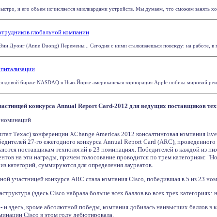
ыстро, и его объем исчисляется миллиардами устройств. Мы думаем, что сможем занять хоро
отрудников глобальной компании
Энн Дуонг (Anne Duong) Перемены... Сегодня с ними сталкиваешься повсюду: на работе, в п
апитализации
фондовой бирже NASDAQ в Нью-Йорке американская корпорация Apple побила мировой рекорд п
участницей конкурса Annual Report Card-2012 для ведущих поставщиков те
3 номинаций
штат Техас) конференции XChange Americas 2012 консалтинговая компания Ever
едителей 27-го ежегодного конкурса Annual Report Card (ARC), проведенного
тся поставщикам технологий в 23 номинациях. Победителей в каждой из них
нтов на эти награды, причем голосование проводится по трем категориям: "Н
из категорий, суммируются для определения лауреатов.
ной участницей конкурса ARC стала компания Cisco, победившая в 5 из 23 но
аструктура (здесь Cisco набрала больше всех баллов во всех трех категориях:
 и здесь, кроме абсолютной победы, компания добилась наивысших баллов в к
оминации Cisco в этом году дебютировала.