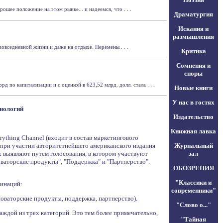
шее положение на этом рынке... и надеемся, что . . .
Драматургия
Искания и
размышления
овседневной жизни и даже на отдыхе. Перемены . . .
Критика
Сомнения и
споры
о капитализации и с оценкой в 623,52 млрд. долл. стала . . .
Новые книги
У нас в гостях
хнологий
Издательство
Книжная лавка
ything Channel (входит в состав маркетингового
 при участии авторитетнейшего американского издания
Журнальный
 выявляют путем голосования, в котором участвуют
зал
оваторские продукты", "Поддержка" и "Партнерство".
ОБОЗРЕНИЯ
"Классики и
минаций:
современники"
 новаторские продукты, поддержка, партнерство).
"Слово о..."
аждой из трех категорий. Это тем более примечательно,
"Тайная