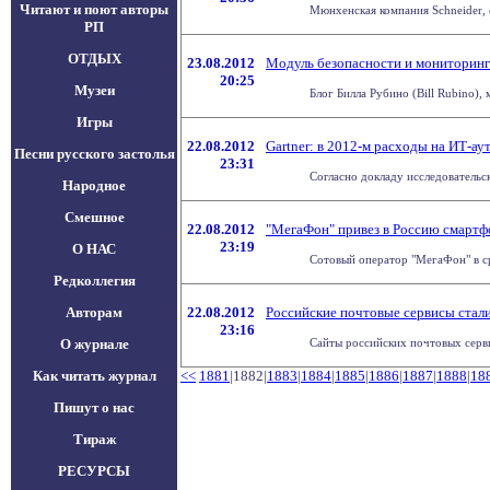
Читают и поют авторы
Мюнхенская компания Schneider, 
РП
ОТДЫХ
23.08.2012
Модуль безопасности и мониторинга
20:25
Музеи
Блог Билла Рубино (Bill Rubino),
Игры
22.08.2012
Gartner: в 2012-м расходы на ИТ-ау
Песни русского застолья
23:31
Согласно докладу исследовательск
Народное
Смешное
22.08.2012
"МегаФон" привез в Россию смартфо
23:19
О НАС
Сотовый оператор "МегаФон" в сре
Редколлегия
Авторам
22.08.2012
Российские почтовые сервисы стали
23:16
О журнале
Сайты российских почтовых серви
Как читать журнал
<<
1881
|1882|
1883
|
1884
|
1885
|
1886
|
1887
|
1888
|
18
Пишут о нас
Тираж
РЕСУРСЫ