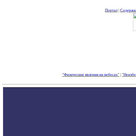
Портал
|
Содержа
"Физические явления на небесах"
|
"Неизбе