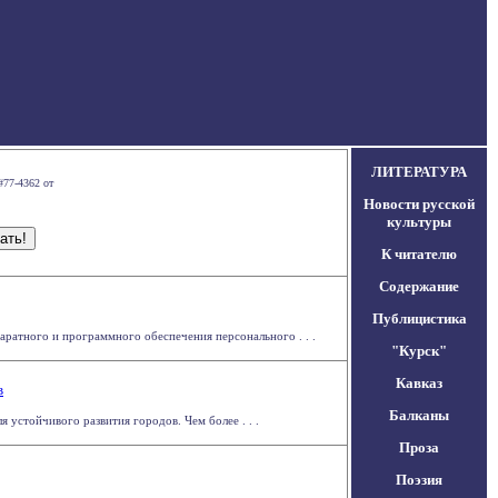
ЛИТЕРАТУРА
#77-4362 от
Новости русской
культуры
К читателю
Содержание
Публицистика
атного и программного обеспечения персонального . . .
"Курск"
Кавказ
в
Балканы
 устойчивого развития городов. Чем более . . .
Проза
Поэзия