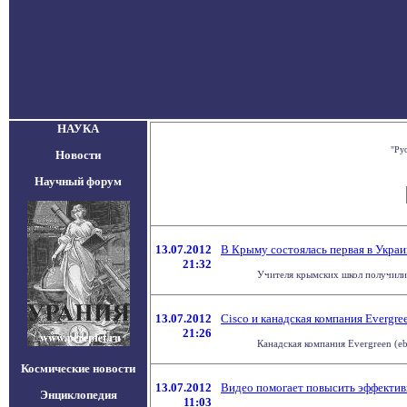
НАУКА
"Ру
Новости
Научный форум
13.07.2012
В Крыму состоялась первая в Украи
21:32
Учителя крымских школ получили
13.07.2012
Cisco и канадская компания Evergr
21:26
Канадская компания Evergreen (eb
Космические новости
13.07.2012
Видео помогает повысить эффектив
Энциклопедия
11:03