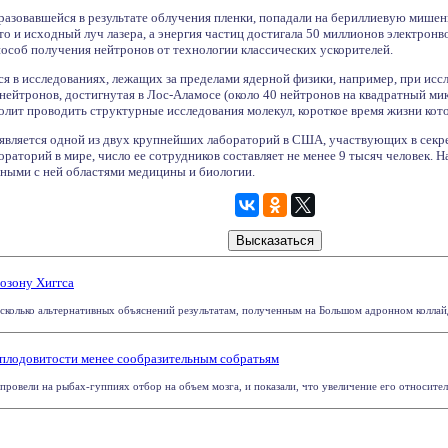
разовавшейся в результате облучения пленки, попадали на бериллиевую мишен
что и исходный луч лазера, а энергия частиц достигала 50 миллионов электронв
пособ получения нейтронов от технологии классических ускорителей.
я в исследованиях, лежащих за пределами ядерной физики, например, при исс
нейтронов, достигнутая в Лос-Аламосе (около 40 нейтронов на квадратный мик
лит проводить структурные исследования молекул, короткое время жизни кото
является одной из двух крупнейших лабораторий в США, участвующих в секре
раторий в мире, число ее сотрудников составляет не менее 9 тысяч человек. 
нными с ней областями медицины и биологии.
озону Хиггса
колько альтернативных объяснений результатам, полученным на Большом адронном коллайдер
 плодовитости менее сообразительным собратьям
ровели на рыбах-гуппиях отбор на объем мозга, и показали, что увеличение его относитель