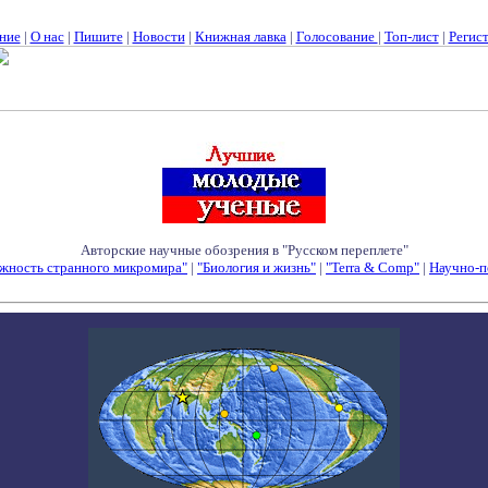
ние
|
О нас
|
Пишите
|
Новости
|
Книжная лавка
|
Голосование
|
Топ-лист
|
Регис
Авторские научные обозрения в "Русском переплете"
жность странного микромира"
|
"Биология и жизнь"
|
"Terra & Comp"
|
Научно-п
Семинары - Конференции - Симпозиумы - Конкурсы