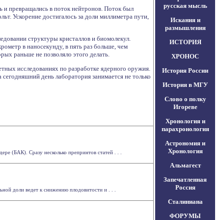
русская мысль
ь и превращались в поток нейтронов. Поток был
ольт. Ускорение достигалось за доли миллиметра пути,
Искания и
размышления
ледовании структуры кристаллов и биомолекул.
ИСТОРИЯ
рометр в наносекунду, в пять раз больше, чем
рых раньше не позволяло этого делать.
ХРОНОС
тных исследованиях по разработке ядерного оружия.
История России
На сегодняшний день лаборатория занимается не только
История в МГУ
Слово о полку
Игореве
Хронология и
парахронология
Астрономия и
Хронология
е (БАК). Сразу несколько препринтов статей . . .
Альмагест
Запечатленная
Россия
ной доли ведет к снижению плодовитости и . . .
Сталиниана
ФОРУМЫ