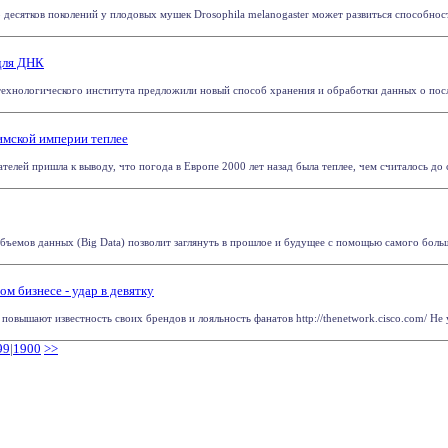
о десятков поколений у плодовых мушек Drosophila melanogaster может развиться способност
для ДНК
ехнологического института предложили новый способ хранения и обработки данных о посл
имской империи теплее
лей пришла к выводу, что погода в Европе 2000 лет назад была теплее, чем считалось до си
ъемов данных (Big Data) позволит заглянуть в прошлое и будущее с помощью самого большог
 бизнесе - удар в девятку
овышают известность своих брендов и лояльность фанатов http://thenetwork.cisco.com/ Не у
99
|
1900
>>