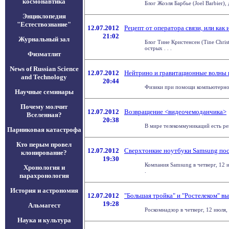
космонавтика
Блог Жоэля Барбье (Joel Barbier),
Энциклопедия
"Естествознание"
12.07.2012
Рецепт от оператора связи, или как
21:02
Журнальный зал
Блог Тине Кристенсен (Tine Chris
острых . . .
Физматлит
News of Russian Science
12.07.2012
Нейтрино и гравитационные волны п
and Technology
20:44
Физики при помощи компьютерного
Научные семинары
Почему молчит
12.07.2012
Возвращение <видеочемоданчика>
Вселенная?
20:38
В мире телекоммуникаций есть реш
Парниковая катастрофа
Кто перым провел
12.07.2012
Сверхтонкие ноутбуки Samsung пос
клонирование?
19:30
Компания Samsung в четверг, 12 и
Хронология и
.
парахронология
История и астрономия
12.07.2012
"Большая тройка" и "Ростелеком" в
19:28
Альмагест
Роскомнадзор в четверг, 12 июля,
Наука и культура