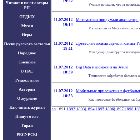
19:22
Читают и поют авторы
Ученые показали, что за нескольк
РП
ОТДЫХ
11.07.2012
Математики придумали архиватор 
19:14
Музеи
Математики из Массачусетского т
Игры
11.07.2012
Древесные кольца сделали климат Р
Песни русского застолья
19:11
Международная группа исследовате
Народное
Смешное
11.07.2012
Big Data в космосе и на Земле
О НАС
18:39
Технология обработки больших об
Редколлегия
Авторам
11.07.2012
Мобильные приложения в футбольном
18:33
О журнале
Как передовые футбольные клубы п
Как читать журнал
<<
1891|
1892
|
1893
|
1894
|
1895
|
1896
|
1897
|
1898
|
18
Пишут о нас
Тираж
РЕСУРСЫ