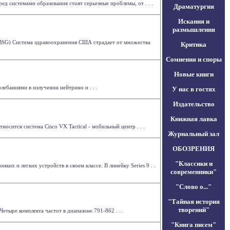
ред системами образования стоят серьезные проблемы, от . . .
Драматургия
Искания и
размышления
p (IBSG) Система здравоохранения США страдает от множества
Критика
Сомнения и споры
Новые книги
баниями в излучении нейтрино и . . .
У нас в гостях
Издательство
Книжная лавка
осится система Cisco VX Tactical - мобильный центр . . .
Журнальный зал
ОБОЗРЕНИЯ
"Классики и
ких и легких устройств в своем классе. В линейку Series 9 . .
современники"
"Слово о..."
"Тайная история
творений"
етыре комплекта частот в диапазоне 791-862 . . .
"Книга писем"