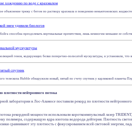
ие хождению по воде с крахмалом
е объяснение трюку с бегом по раствору крахмала и поведению неньютоновских жидкостей в
кой змеи удивили биологов
 бойга способна преодолевать вертикальные препятствия, лишь немногим меньшие ее собстве
икальной мускулатуры
олюцией генов, кодирующих белки поперечно-полосатой мускулатуры, и установили, что в ис
пятый спутник
о телескопа Hubble обнаружили новый, пятый по счету спутник у карликовой планеты Плу
по плотности нейтронного потока
рной лаборатории в Лос-Аламосе поставили рекорд по плотности нейтронного
потока рекордной мощности использовали короткоимпульсный лазер TRIDENT,
нку полимера, содержащую ядра изотопа водорода дейтерия. Плотность светов
физики сравнивают эту плотность с фокусированием всей световой энергии, п