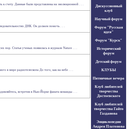
ь к счету. Данные были представлены на эволюционной . . .
Дискуссионный
клуб
Научный форум
едовательностях ДНК. Он должен помочь . . .
Форум "Русская
идея"
Форум "Курск"
х пор. Статья ученых появилась в журнале Nature . . .
Исторический
форум
Детский форум
КЛУБЫ
о в мире радиотелескопа До того, как на небе . . .
Пятничные вечера
Клуб любителей
творчества
дивляйтесь, встретив в Нью-Йорке фаната команды . . .
Достоевского
Клуб любителей
творчества Гайто
Газданова
Энциклопедия
Андрея Платонова