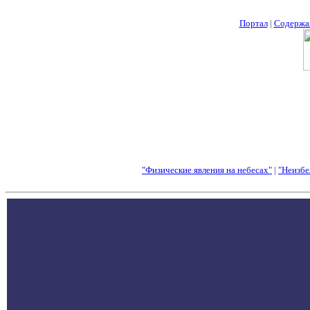
Портал
|
Содержа
"Физические явления на небесах"
|
"Неизбе