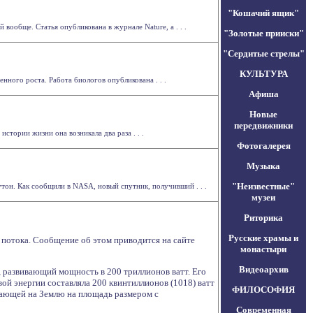
"Кошачий ящик"
ообще. Статья опубликована в журнале Nature, а . . .
"Золотые прииски"
"Сердитые стрелы"
КУЛЬТУРА
нного роста. Работа биологов опубликована . . .
Афиша
Новые
передвижники
тории жизни она возникала два раза . . .
Фотогалерея
Музыка
"Неизвестные"
тон. Как сообщили в NASA, новый спутник, получивший . . .
музеи
Риторика
Русские храмы и
 потока. Сообщение об этом приводится на сайте
монастыри
Видеоархив
 развивающий мощность в 200 триллионов ватт. Его
ой энергии составляла 200 квинтиллионов (1018) ватт
ФИЛОСОФИЯ
адающей на Землю на площадь размером с
Современная