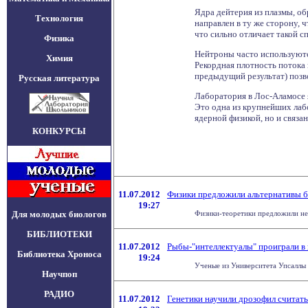
Ядра дейтерия из плазмы, об
Технология
направлен в ту же сторону, 
что сильно отличает такой с
Физика
Нейтроны часто используютс
Химия
Рекордная плотность потока 
предыдущий результат) позво
Русская литература
Лаборатория в Лос-Аламосе 
Это одна из крупнейших лабо
ядерной физикой, но и связа
КОНКУРСЫ
11.07.2012
Физики предложили альтернативы б
19:27
Для молодых биологов
Физики-теоретики предложили нес
БИБЛИОТЕКИ
11.07.2012
Рыбы-"интеллектуалы" проиграли в
Библиотека Хроноса
19:24
Ученые из Университета Упсаллы п
Научпоп
РАДИО
11.07.2012
Генетики научили дрозофил считать