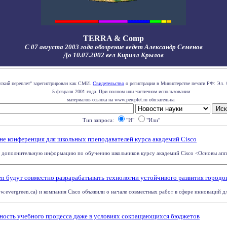
TERRA & Comp
С 07 августа 2003 года обозрение ведет Александр Семенов
До 10.07.2002 вел Кирилл Крылов
сский переплет" зарегистрирован как СМИ.
Свидетельство
о регистрации в Министерстве печати РФ: Эл. 
5 февраля 2001 года. При полном или частичном использовании
материалов ссылка на www.pereplet.ru обязательна.
Тип запроса:
"И"
"Или"
не конференция для школьных преподавателей курса академий Cisco
 дополнительную информацию по обучению школьников курсу академий Cisco <Основы аппар
een будут совместно разрарабатывать технологии устойчивого развития городо
w.evergreen.ca) и компания Cisco объявили о начале совместных работ в сфере инноваций для
ность учебного процесса даже в условиях сокращающихся бюджетов