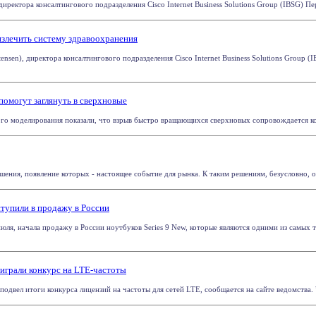
 директора консалтингового подразделения Cisco Internet Business Solutions Group (IBSG) Пе
 излечить систему здравоохранения
tensen), директора консалтингового подразделения Cisco Internet Business Solutions Grou
омогут заглянуть в сверхновые
 моделирования показали, что взрыв быстро вращающихся сверхновых сопровождается коле
ения, появление которых - настоящее событие для рынка. К таким решениям, безусловно, отн
тупили в продажу в России
юля, начала продажу в России ноутбуков Series 9 New, которые являются одними из самых тон
ыиграли конкурс на LTE-частоты
 подвел итоги конкурса лицензий на частоты для сетей LTE, сообщается на сайте ведомства. Ч