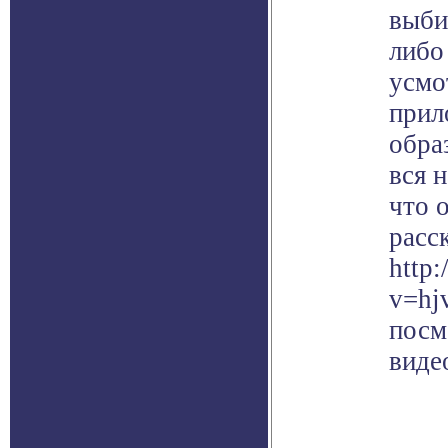
выби
либо
усмо
прил
обра
вся 
что 
расс
http
v=hj
посм
виде