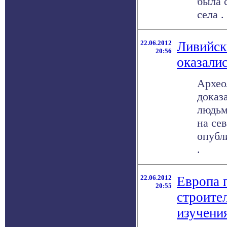
была 
села . 
22.06.2012
Ливийск
20:56
оказали
Архео
доказ
людьм
на се
опубли
.
22.06.2012
Европа 
20:55
строител
изучени