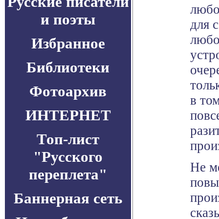
Русские писатели
любо
и поэты
для 
любо
Избранное
устр
Библиотеки
очер
толь
Фотоархив
в том
ИНТЕРНЕТ
повс
рази
Топ-лист
прои
"Русского
Не м
переплета"
пов
Баннерная сеть
прои
сказ