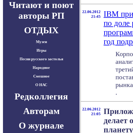
Читают и поют
22.06.2012
IBM при
авторы РП
21:45
по доле
ОТДЫХ
програм
год под
Музеи
Игры
Корпо
Песни русского застолья
анали
Народное
трети
поста
Смешное
рынка
О НАС
.
Редколлегия
Авторам
22.06.2012
Приложе
21:05
делает 
О журнале
планет