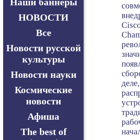
Наши баннеры
совм
внед
НОВОСТИ
Cisc
Все
Cham
рево
Новости русской
знач
культуры
появ
сбор
Новости науки
деле
Космические
расп
новости
устр
трад
Афиша
рабо
The best of
нача