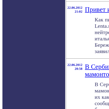
22.06.2012
Привет 
21:02
Как п
Lenta
нейтр
италь
Береж
заявили
22.06.2012
В Серби
20:58
мамонто
В Сер
мамон
их ка
сообщ