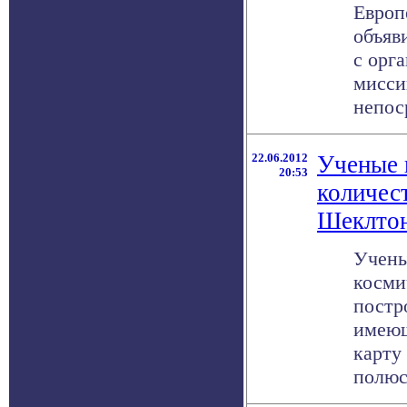
Европ
объяв
с орг
мисси
непоср
22.06.2012
Ученые 
20:53
количес
Шеклто
Учены
косми
постр
имеющ
карту
полюсе