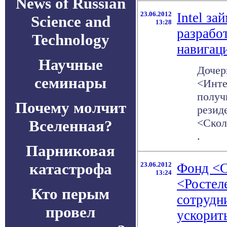
News of Russian
23.06.2012
Intel за
Science and
13:28
разрабо
Technology
навигац
Научные
Дочер
семинары
<Инте
получ
Почему молчит
резид
<Сколк
Вселенная?
.
Парниковая
катастрофа
23.06.2012
Фонд <
13:24
<Ростел
Кто перым
сотрудн
провел
ускорит