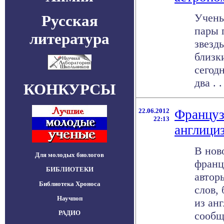
Учены
Русская
пары 
литература
звезд
близк
сегод
два . .
КОНКУРСЫ
22.06.2012
Француз
22:13
англици
В нов
Для молодых биологов
францу
БИБЛИОТЕКИ
автор
Библиотека Хроноса
слов,
Научпоп
из ан
РАДИО
сообща