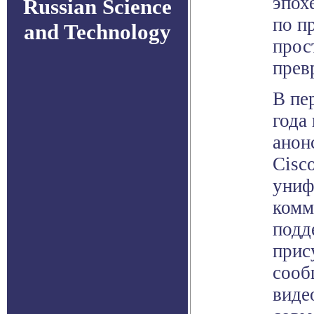
эпох
Russian Science
по п
and Technology
прос
прев
В пе
года
анон
Cisco
униф
комм
подд
прис
сооб
виде