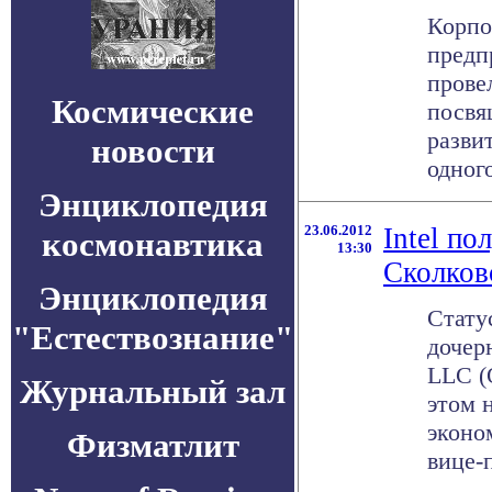
Корпо
предп
прове
Космические
посвя
разви
новости
одного 
Энциклопедия
23.06.2012
Intel по
космонавтика
13:30
Сколков
Энциклопедия
Стату
"Естествознание"
дочерн
LLC (
Журнальный зал
этом 
эконо
Физматлит
вице-п