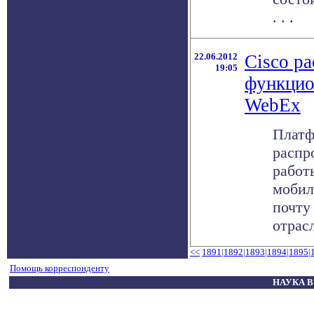
. . .
22.06.2012
Cisco р
19:05
функцио
WebEx
Платф
распр
работ
мобил
почту
отрасл
<<
1891
|
1892
|
1893
|
1894
|
1895
|
Помощь корреспонденту
НАУКА В