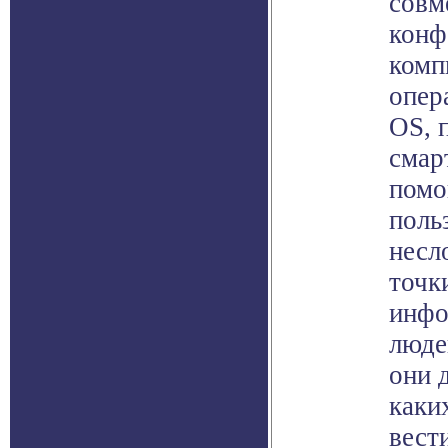
совм
конф
комп
опер
OS, 
смар
помо
поль
несл
точк
инфо
люде
они д
каки
вест