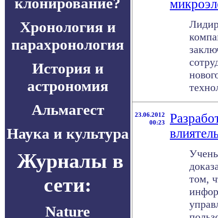
клонирование?
микроэл
Лиди
Хронология и
компа
парахронология
заклю
сотру
История и
новог
астрономия
технол
Альмагест
23.06.2012
Разрабо
00:23
Наука и культура
влиятел
Учены
Журналы в
доказ
том, 
сети:
инфор
управ
Nature
пользо