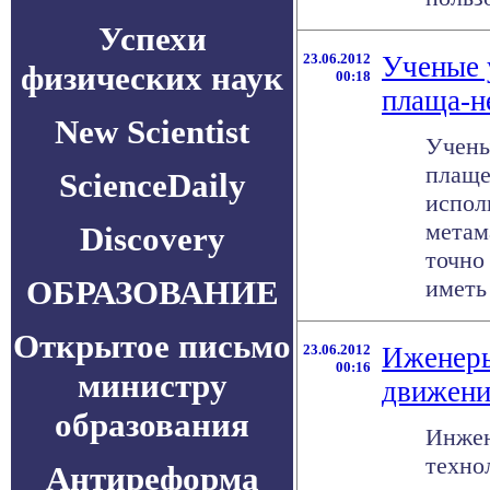
Успехи
23.06.2012
Ученые 
физических наук
00:18
плаща-н
New Scientist
Учены
плаще
ScienceDaily
испол
метам
Discovery
точно
ОБРАЗОВАНИЕ
иметь .
Открытое письмо
23.06.2012
Иженеры
00:16
министру
движени
образования
Инжен
техно
Антиреформа