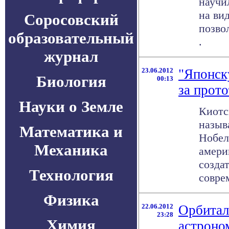
научи
на ви
Соросовский
позвол
образовательный
.
журнал
23.06.2012
"Японск
Биология
00:13
за прот
Науки о Земле
Киотс
назыв
Математика и
Нобел
Механика
амери
созда
Технология
соврем
Физика
22.06.2012
Орбитал
23:28
Химия
астроно