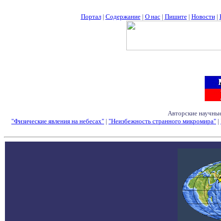
Портал
|
Содержание
|
О нас
|
Пишите
|
Новости
|
Авторские научные
"Физические явления на небесах"
|
"Неизбежность странного микромира"
|
Семинары - Конфе