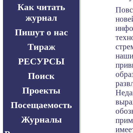
Как читать
Повс
журнал
нове
инфо
Пишут о нас
техн
Тираж
стре
наши
РЕСУРСЫ
прив
обра
Поиск
разв
Проекты
Неда
выр
Посещаемость
обоз
Журналы
прим
имее