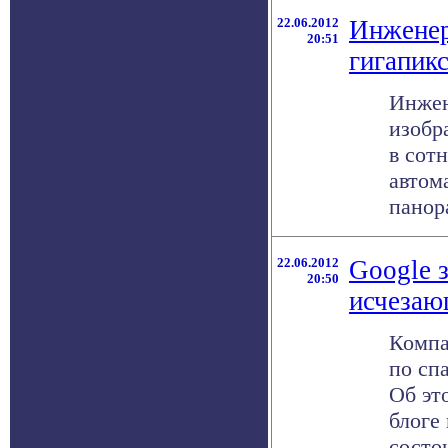
22.06.2012
Инженер
20:51
гигапик
Инжен
изобр
в сот
автом
панора
22.06.2012
Google 
20:50
исчезаю
Компа
по сп
Об эт
блоге
состо