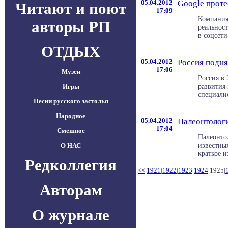
05.04.2012
Google проте
Читают и поют
17:09
Компания
авторы РП
реальнос
в соцсети
ОТДЫХ
05.04.2012
Россия подня
17:06
Музеи
Россия в 
Игры
развития
специалис
Песни русского застолья
Народное
05.04.2012
Палеонтологи
17:04
Смешное
Палеонто
О НАС
известных
краткое и
Редколлегия
<<
1921
|
1922
|
1923
|
1924
|1925|
Авторам
О журнале