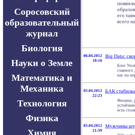
появила
Соросовский
образов
его тая
образовательный
всего на
журнал
Биология
06.04.2012
Big Data: ск
Науки о Земле
18:16
Блог Уил
главного
Математика и
нас на пе
Механика
05.04.2012
БАК стабильн
22:23
Технология
Физики, 
устойчиво
есть стол
Физика
05.04.2012
Мужчины шу
Химия
21:59