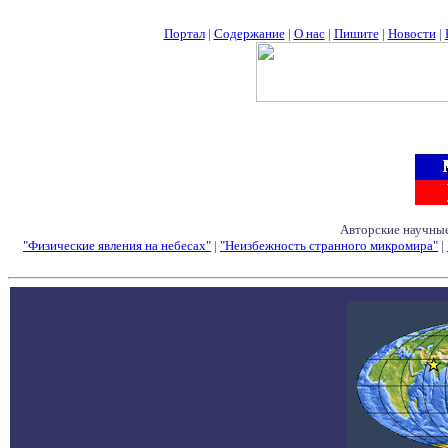
Портал
|
Содержание
|
О нас
|
Пишите
|
Новости
|
Авторские научные
"Физические явления на небесах"
|
"Неизбежность странного микромира"
|
Семинары - Конфе