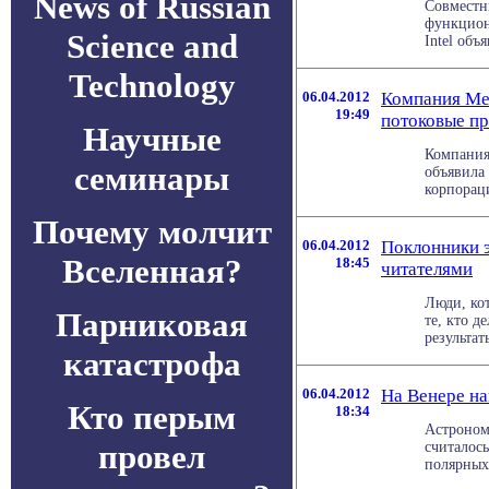
News of Russian
Совместн
функцион
Science and
Intel объя
Technology
06.04.2012
Компания Me
19:49
потоковые пр
Научные
Компания
семинары
объявила
корпораци
Почему молчит
06.04.2012
Поклонники 
Вселенная?
18:45
читателями
Люди, ко
Парниковая
те, кто д
результаты
катастрофа
06.04.2012
На Венере н
Кто перым
18:34
Астроном
провел
считалось
полярных 