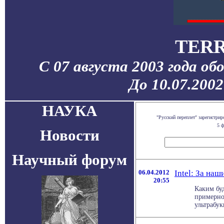
TERR
С 07 августа 2003 года об
До 10.07.200
НАУКА
"Русский переплет" зарегистр
5 ф
Новости
Научный форум
06.04.2012
Intel: За на
20:55
Каким буд
примерно
ультрабук