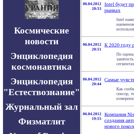
06.04.2012
Intel будет 
20:53
рынках
Intel на
наименов
Космические
использов
новости
06.04.2012
К 2020 году 
20:51
Энциклопедия
По оценк
занятость
космонавтика
сегментах
Энциклопедия
06.04.2012
Самые чувств
20:44
"Естествознание"
Как сооб
сенсор, 
измерения
Журнальный зал
06.04.2012
Компания Nis
Физматлит
19:55
создания ав
нового покол