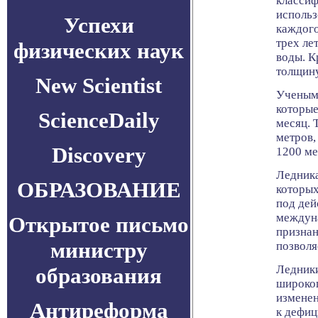
классиф
использ
Успехи
каждого
трех ле
физических наук
воды. К
толщину
New Scientist
Ученым 
которые
ScienceDaily
месяц. 
метров,
Discovery
1200 ме
Ледника
ОБРАЗОВАНИЕ
которых
под дей
междун
Открытое письмо
признан
министру
позволя
Ледники
образования
широког
изменен
Антиреформа
к дефиц