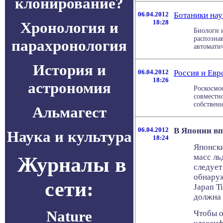
клонирование?
06.04.2012
Ботаники нау
18:28
Хронология и
Биологи 
распознав
парахронология
автоматич
История и
06.04.2012
Россия и Евр
18:26
астрономия
Роскосмо
совместн
собственн
Альмагест
06.04.2012
В Японии в
Наука и культура
18:24
Японск
масс ль
Журналы в
следует
обнаруж
сети:
Japan T
должна 
Nature
Чтобы о