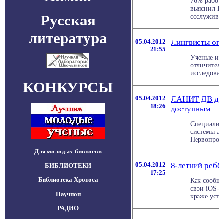
76% рабо
выяснил 
Русская
сослуживц
литература
05.04.2012
Лингвисты о
21:55
Ученые и
отличите
исследова
КОНКУРСЫ
05.04.2012
ЛАНИТ ДВ де
18:26
доступным
Специали
системы 
Первопрох
Для молодых биологов
05.04.2012
8-летний реб
БИБЛИОТЕКИ
17:25
Библиотека Хроноса
Как сооб
свои iOS-
Научпоп
краже уст
РАДИО