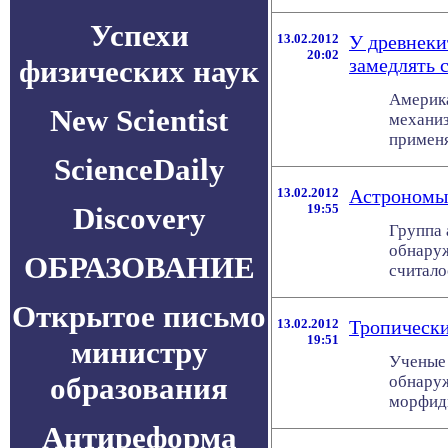
Успехи
13.02.2012
У древнеки
20:02
физических наук
замедлять 
Америка
New Scientist
механиз
применя
ScienceDaily
13.02.2012
Астрономы 
Discovery
19:55
Группа 
обнаруж
ОБРАЗОВАНИЕ
считало
Открытое письмо
13.02.2012
Тропически
19:51
министру
Ученые 
образования
обнаруж
морфиды
Антиреформа