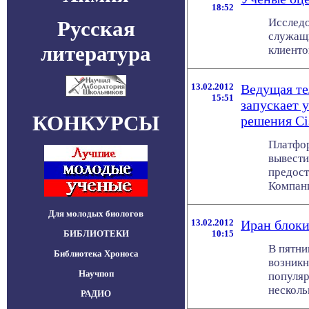
18:52
Исследо
Русская
служащи
литература
клиенто
13.02.2012
Ведущая т
15:51
запускает 
КОНКУРСЫ
решения Ci
Платфор
вывести
предост
Компания
Для молодых биологов
13.02.2012
Иран блоки
БИБЛИОТЕКИ
10:15
В пятни
Библиотека Хроноса
возникн
Научпоп
популяр
несколько
РАДИО