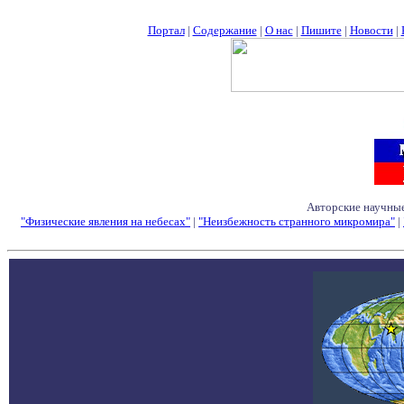
Портал
|
Содержание
|
О нас
|
Пишите
|
Новости
|
Авторские научные
"Физические явления на небесах"
|
"Неизбежность странного микромира"
|
Семинары - Конфе