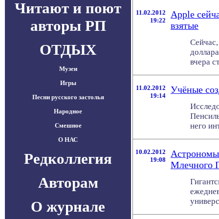
Читают и поют
11.02.2012
Apple сейча
19:22
авторы РП
взятые
Сейчас,
ОТДЫХ
доллара
вчера ст
Музеи
Игры
11.02.2012
Учёные соз
19:14
Песни русского застолья
Исследо
Народное
Пенсиль
него ин
Смешное
О НАС
10.02.2012
Астрономы 
Редколлегия
19:08
Млечного 
Авторам
Гигантс
ежеднев
универс
О журнале