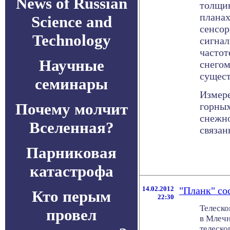
News of Russian
толщин
планах
Science and
сенсор
Technology
сигнал
частот
Научные
снегом
сущест
семинары
Измере
Почему молчит
горных
снежно
Вселенная?
связан
Парниковая
катастрофа
14.02.2012
"Планк" сос
Кто перым
22:30
Телеско
провел
в Млечн
телеско