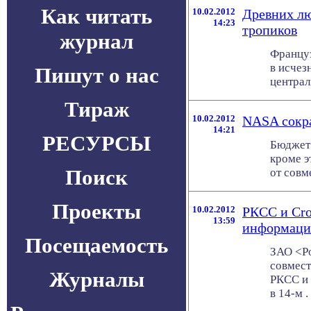
Как читать
10.02.2012
Древних лю
14:23
тропиков
журнал
Француз
в исчез
Пишут о нас
централ
Тираж
10.02.2012
NASA сокра
14:21
РЕСУРСЫ
Бюджет 
кроме э
Поиск
от совм
Проекты
10.02.2012
РКСС и Cro
13:59
информаци
Посещаемость
ЗАО <Ро
совмест
Журналы
РКСС и 
в 14-м . 