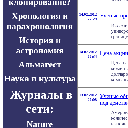
клонирование?
Хронология и
14.02.2012
Ученые пре
22:29
парахронология
Исследо
универс
границе 
История и
астрономия
14.02.2012
Цена акции
00:34
Альмагест
Цена на
момента
долларо
Наука и культура
компании
Журналы в
13.02.2012
Ученые об
20:08
под действ
сети:
Америка
количес
Nature
выполне