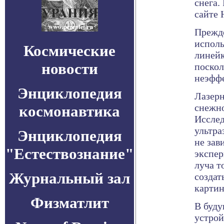
снега.
сайте 
Прежде
исполь
Космические
линейк
новости
поскол
неэфф
Энциклопедия
Лазерн
снежно
космонавтика
Исслед
ультра
Энциклопедия
не зав
"Естествознание"
экспер
луча т
Журнальный зал
создат
картин
Физматлит
В буд
устрой