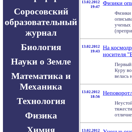
13.02.2012
Физики опи
19:47
Соросовский
Физики 
описыва
образовательный
ученых 
журнал
(преприн
Биология
13.02.2012
На космодр
19:43
носителя "
Науки о Земле
Первый 
Куру во
Математика и
велась 
Механика
13.02.2012
Неповоротл
18:56
Технология
Неустой
тяжести
Физика
отличие
Химия
13.02.2012
Ученые оце