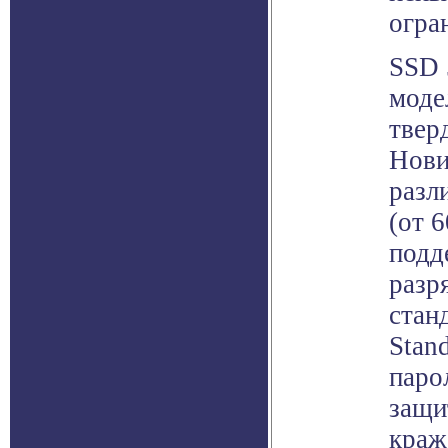
огра
SSD 
моде
твер
Нови
разл
(от 
подд
разр
стан
Stan
паро
защи
краж