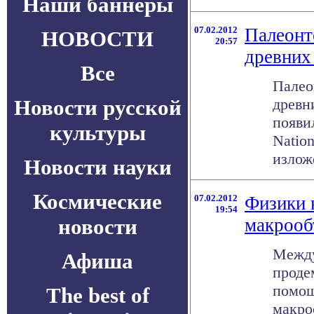
Наши баннеры
07.02.2012
Палеонт
НОВОСТИ
20:57
древних
Все
Палео
Новости русской
древн
появил
культуры
Nation
излож
Новости науки
Космические
07.02.2012
Физики 
19:54
новости
макрооб
Между
Афиша
проде
помощ
The best of
макро