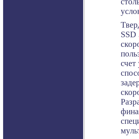
стол
усло
Твер
SSD 
скор
поль
счет
спос
заде
скор
Разр
фина
спец
муль