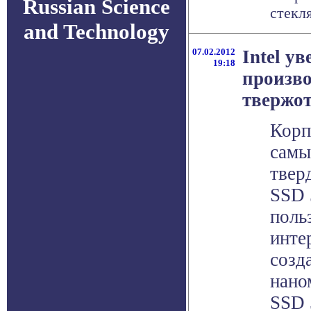
Russian Science
стекля
and Technology
07.02.2012
Intel у
19:18
произво
твержо
Корп
самы
твер
SSD 
поль
инте
созд
нано
SSD 