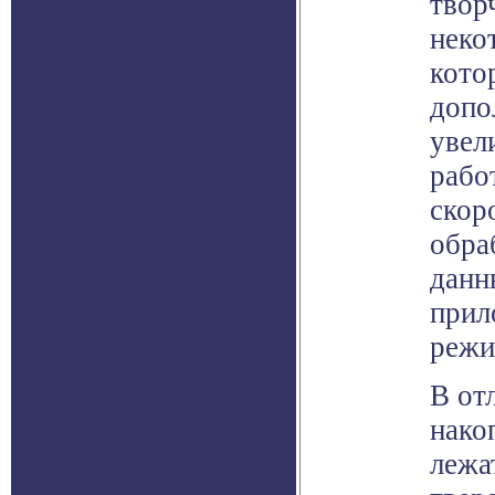
твор
неко
кото
допо
увел
рабо
скор
обра
данн
прил
режи
В от
нако
лежа