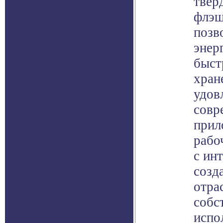
твер
флэш
позв
энер
быст
хран
удов
совр
прил
рабо
с ин
созд
отра
собс
испо