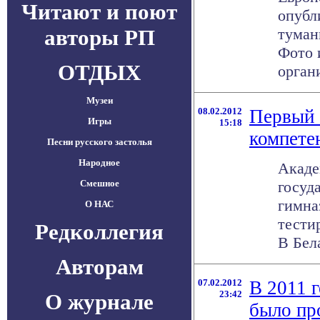
Читают и поют
опубл
авторы РП
туман
Фото 
ОТДЫХ
органи
Музеи
08.02.2012
Первый 
Игры
15:18
компете
Песни русского застолья
Народное
Акаде
Смешное
госуд
гимна
О НАС
тести
Редколлегия
В Бела
Авторам
07.02.2012
В 2011 
23:42
О журнале
было пр