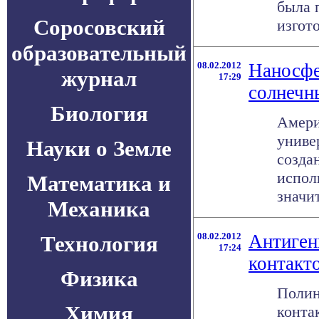
была 
Соросовский
изгото
образовательный
08.02.2012
Наносфе
журнал
17:29
солнечн
Биология
Амери
униве
Науки о Земле
созда
испол
Математика и
значит
Механика
08.02.2012
Антиген
Технология
17:24
контакт
Физика
Полин
Химия
конта