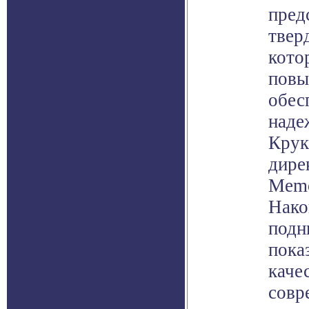
пред
твер
кото
повы
обес
наде
Крук
дирек
Memo
Нако
подн
пока
каче
совр