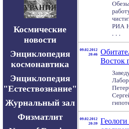
Обезь
работ
чисти
РИА Н
Космические
. . .
новости
09.02.2012
Обитате
Энциклопедия
20:46
Восток 
космонавтика
Завед
Энциклопедия
Лабор
"Естествознание"
Петер
Серге
Журнальный зал
гипоте
Физматлит
09.02.2012
Геологи
20:39