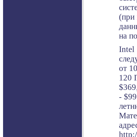
сист
(при
данн
на п
Inte
след
от 1
120 
$369
- $9
летн
Мате
адре
http