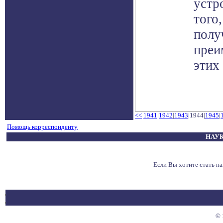
устр
того
полу
преи
этих
<<
1941
|
1942
|
1943
|1944|
1945
|
Помощь корреспонденту
НАУК
Если Вы хотите стать 
© 