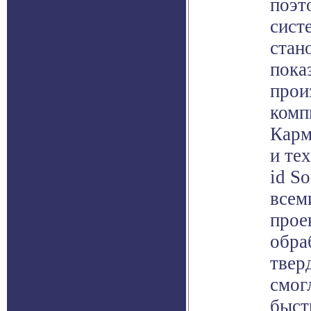
поэт
сист
стан
пока
прои
комп
Карм
и те
id S
всем
прое
обра
твер
смог
быст