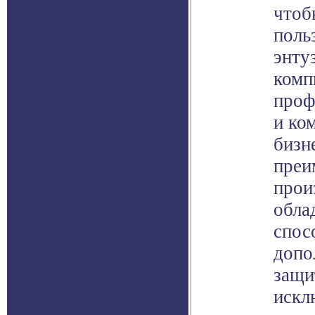
чтоб
поль
энту
комп
проф
и ко
бизн
преи
прои
обла
спос
допо
защи
искл