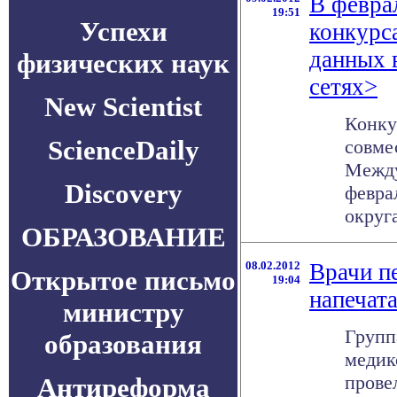
В февра
19:51
Успехи
конкурс
данных 
физических наук
сетях>
New Scientist
Конку
ScienceDaily
совме
Между
Discovery
февра
округа
ОБРАЗОВАНИЕ
08.02.2012
Врачи п
Открытое письмо
19:04
напечат
министру
Групп
образования
медик
прове
Антиреформа