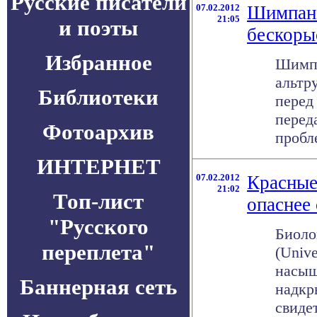
Русские писатели
07.02.2012
Шимпанз
21:05
и поэты
бескоры
Избранное
Шимпа
альтр
Библиотеки
перед
перед
Фотоархив
пробле
ИНТЕРНЕТ
07.02.2012
Красные
21:02
Топ-лист
опаснее
"Русского
Биоло
переплета"
(Unive
насыщ
Баннерная сеть
надкр
свидет