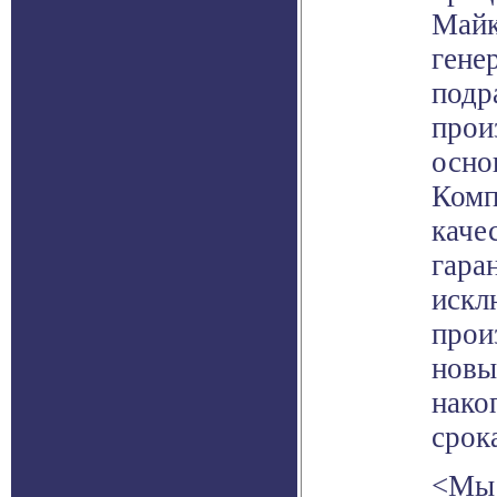
Майк
гене
подр
прои
осно
Комп
каче
гара
искл
прои
новы
нако
срок
<Мы 