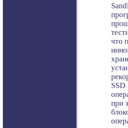
Sand
прог
прош
тест
что 
инно
хран
уста
реко
SSD 
опер
при 
блок
опер