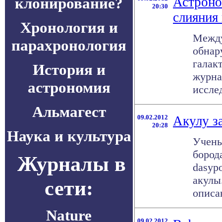
клонирование?
Астроно
20:30
слияния 
Хронология и
Между
парахронология
обнар
галак
История и
журна
астрономия
исслед
Альмагест
09.02.2012
Акулу з
20:28
Наука и культура
Учены
борода
Журналы в
dasyp
акулы
сети:
описан
Nature
09.02.2012