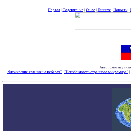
Портал
|
Содержание
|
О нас
|
Пишите
|
Новости
|
Авторские научные
"Физические явления на небесах"
|
"Неизбежность странного микромира"
|
Семинары - Конфе