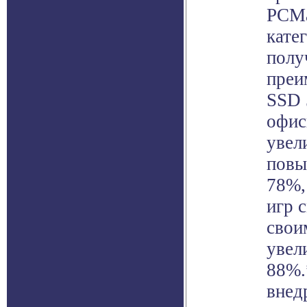
PCMa
кате
полу
преи
SSD 
офис
увел
повы
78%,
игр 
свои
увел
88%.
внед