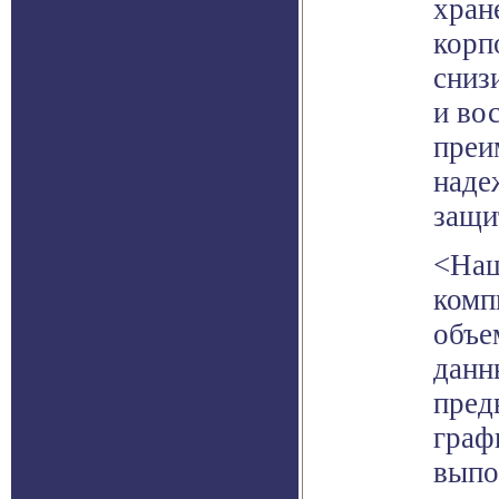
хран
корп
сниз
и во
преи
наде
защи
<Наш
комп
объе
данн
пред
граф
выпо