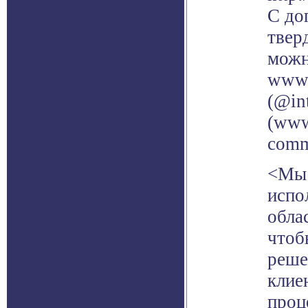
С до
твер
можн
www.
(@in
(www
commu
<Мы 
испо
обла
чтоб
реше
клие
проц