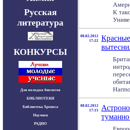
Амери
Русская
К так
Универ
литература
08.02.2012
Красные
17:22
вытесни
КОНКУРСЫ
Брита
интро
перес
обита
Harmon
Для молодых биологов
БИБЛИОТЕКИ
08.02.2012
Астроно
Библиотека Хроноса
17:15
туманно
Научпоп
РАДИО
Европ