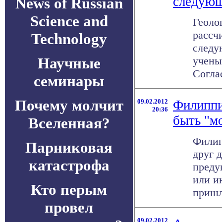
следующ
News of Russian
Science and
Геоло
рассч
Technology
следу
Научные
учены
Согла
семинары
Почему молчит
09.02.2012
Филиппи
20:36
быть "м
Вселенная?
Филип
Парниковая
друг 
катастрофа
преду
или и
Кто перым
пришли
провел
09.02.2012