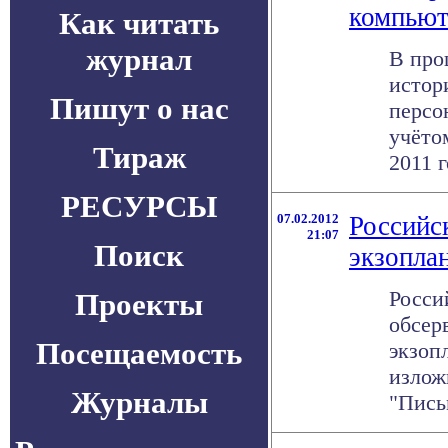
компьют
Как читать
журнал
В про
истор
Пишут о нас
персо
учёто
Тираж
2011 г
РЕСУРСЫ
07.02.2012
Российс
21:07
Поиск
экзопла
Росси
Проекты
обсер
Посещаемость
экзоп
излож
Журналы
"Письм