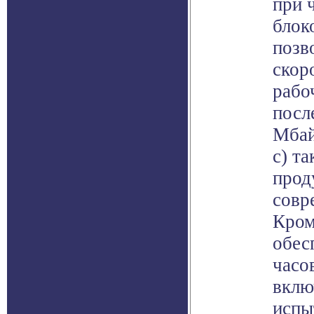
при 
блок
позв
скор
рабо
посл
Мбай
с) т
прод
совр
Кром
обес
часо
вклю
испы