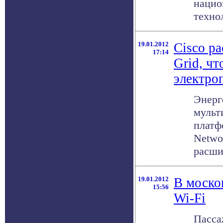
нацио
технол
19.01.2012
Cisco р
17:14
Grid, ч
электро
Энерг
мульт
платф
Netwo
расши
19.01.2012
В моско
15:56
Wi-Fi
Пасса