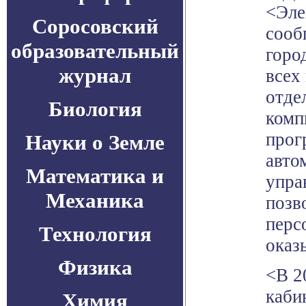
<Эле
Соросовский
сооб
образовательный
горо
журнал
всех
отде
Биология
комп
прог
Науки о Земле
авто
Математика и
упра
Механика
позв
перс
Технология
оказ
Физика
<В 2
каби
Химия