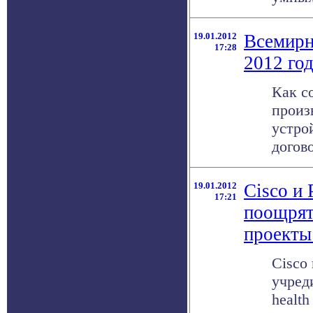
19.01.2012
Всемирн
17:28
2012 го
Как с
произ
устро
догов
19.01.2012
Cisco и
17:21
поощрят
проекты
Cisco
учред
healt