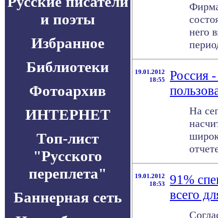
Русские писатели
Фирма
и поэты
состо
него в
Избранное
период
Библиотеки
19.01.2012
Россия -
18:55
Фотоархив
пользов
На се
ИНТЕРНЕТ
насчи
Топ-лист
широк
отчете
"Русского
переплета"
19.01.2012
91% спе
18:53
всего дл
Баннерная сеть
Согла