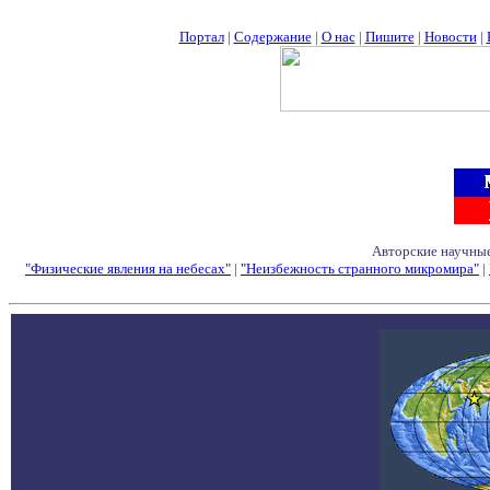
Портал
|
Содержание
|
О нас
|
Пишите
|
Новости
|
Авторские научные
"Физические явления на небесах"
|
"Неизбежность странного микромира"
|
Семинары - Конфе