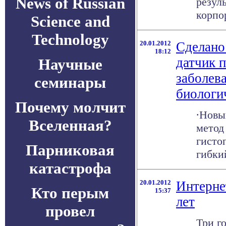
News of Russian
резул
корпор
Science and
Technology
20.01.2012
Сделано
18:12
датчик 
Научные
заболев
семинары
биологи
Почему молчит
∙Новы
Вселенная?
метод
гисто
Парниковая
гибкий
катастрофа
20.01.2012
Интерне
Кто перым
15:37
лет
провел
Три г