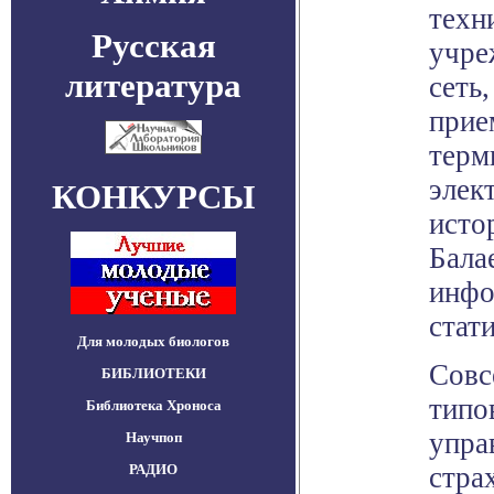
техн
Русская
учре
литература
сеть
прие
терм
элек
КОНКУРСЫ
исто
Бала
инфо
стат
Для молодых биологов
Совс
БИБЛИОТЕКИ
типо
Библиотека Хроноса
упра
Научпоп
РАДИО
стра