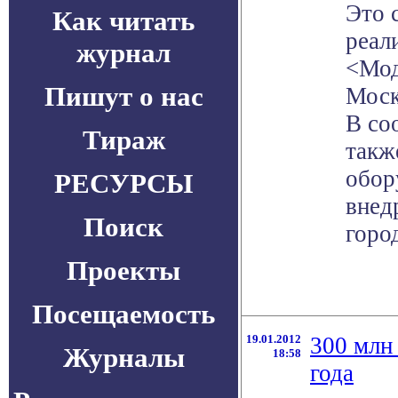
Это 
Как читать
реал
журнал
<Мод
Пишут о нас
Моск
В со
Тираж
такж
обор
РЕСУРСЫ
внед
Поиск
горо
Проекты
Посещаемость
19.01.2012
300 млн
Журналы
18:58
года