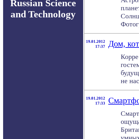
Russian Science
плане
and Technology
Солнц
Фотог
19.01.2012
Дом, ко
17:37
Корре
госте
будущ
не нас
19.01.2012
Смартфо
17:33
Смарт
ощуща
Брита
умных