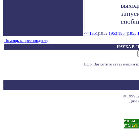
выход
запус
сообщи
<<
1951
|1952|
1953
|
1954
|
1955
|
Помощь корреспонденту
НАУКА В 
Если Вы хотите стать нашим 
© 1999, 
Дизай