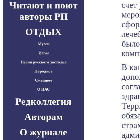
Читают и поют
счет
меро
авторы РП
сфор
ОТДЫХ
лече
было
Музеи
комп
Игры
Песни русского застолья
В ка
Народное
допо
Смешное
согл
О НАС
здра
Редколлегия
Терр
обяз
Авторам
стра
О журнале
адми