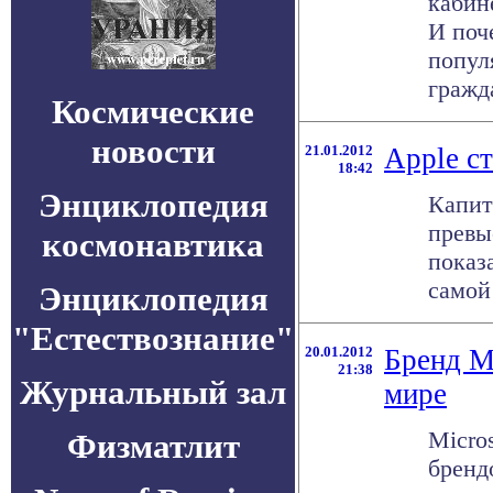
кабин
И поч
попул
гражда
Космические
новости
21.01.2012
Apple с
18:42
Энциклопедия
Капит
превы
космонавтика
показ
самой
Энциклопедия
"Естествознание"
20.01.2012
Бренд Mi
21:38
Журнальный зал
мире
Micro
Физматлит
брендо