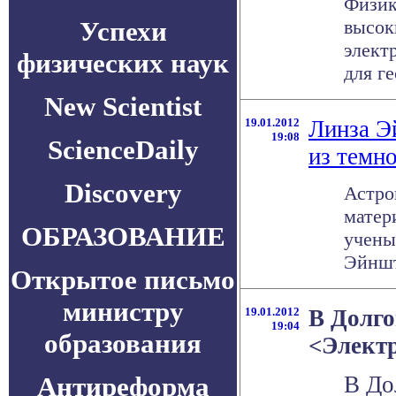
Физик
Успехи
высок
элект
физических наук
для ге
New Scientist
19.01.2012
Линза Э
19:08
ScienceDaily
из темн
Discovery
Астро
матер
ОБРАЗОВАНИЕ
учены
Эйншт
Открытое письмо
министру
19.01.2012
В Долго
19:04
образования
<Электр
Антиреформа
В До