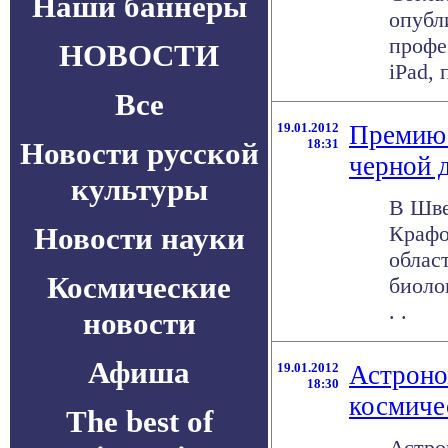
Наши баннеры
опубл
профе
НОВОСТИ
iPad, 
Все
19.01.2012
Премию 
Новости русской
18:31
черной 
культуры
В Шве
Новости науки
Крафо
облас
Космические
биоло
. .
новости
Афиша
19.01.2012
Астроно
18:30
космиче
The best of
Астро