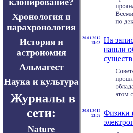
клонирование?
проан
Всеми
Хронология и
по дек
парахронология
20.01.2012
На запи
История и
15:03
нашли о
астрономия
существ
Альмагест
Совет
прошл
Наука и культура
облад
этом 
Журналы в
сети:
20.01.2012
Физики 
13:59
электро
Nature