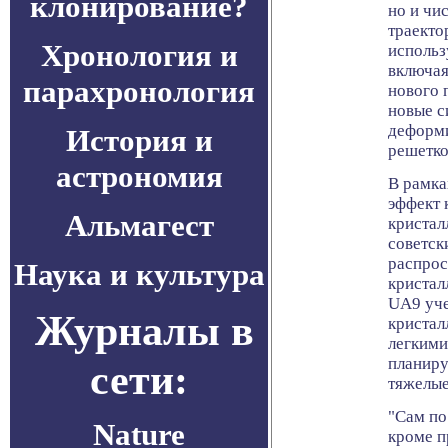
клонирование?
но и чи
траекто
Хронология и
использ
включая
парахронология
нового 
новые с
деформи
История и
решетко
астрономия
В рамка
эффект 
Альмагест
кристал
советск
распрос
Наука и культура
кристал
UA9 уче
Журналы в
кристал
легкими
планиру
сети:
тяжелые
"Сам по
Nature
кроме п