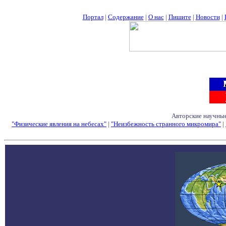
Портал
|
Содержание
|
О нас
|
Пишите
|
Новости
|
Авторские научные
"Физические явления на небесах"
|
"Неизбежность странного микромира"
|
Семинары - Конфе