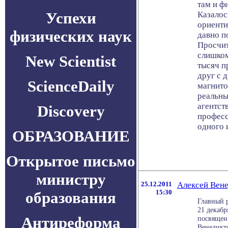
там и ф
Успехи
Казалос
ориенти
физических наук
давно по
Просчит
слишком
New Scientist
тысяч п
друг с 
ScienceDaily
магнито
реальны
агентст
Discovery
профес
одного 
ОБРАЗОВАНИЕ
Открытое письмо
министру
25.12.2011
Алексей Вене
15:30
образования
Главный 
21 декабр
Антиреформа
посвящен
Венедиктов