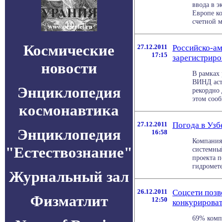
ввода в э
Европе к
счетной м
Космические
27.12.2011
Российско-ам
17:15
зарегистрир
новости
В рамках
ВИНД аст
Энциклопедия
рекордно
этом сообщ
космонавтика
27.12.2011
Погода в Узб
Энциклопедия
16:58
Компания
"Естествознание"
системный
проекта 
гидромете
Журнальный зал
26.12.2011
Cоцсети поз
Физматлит
12:50
конкурирова
69% комп