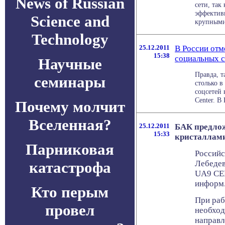
News of Russian
сети, так
эффективн
Science and
крупными 
Technology
25.12.2011
В России отм
15:38
социальных с
Научные
Правда, т
семинары
столько в
соцсетей 
Center. В 
Почему молчит
Вселенная?
25.12.2011
БАК предло
15:33
кристаллам
Парниковая
Российс
катастрофа
Лебедев
UA9 CE
информ
Кто перым
При раб
провел
необход
направл