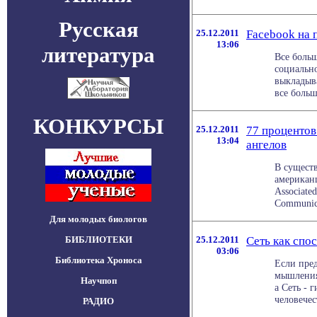
Русская
25.12.2011
Facebook на 
13:06
литература
Все больш
социально
выкладыв
все больш
КОНКУРСЫ
25.12.2011
77 процентов
13:04
ангелов
В существ
американц
Associated
Communica
Для молодых биологов
БИБЛИОТЕКИ
25.12.2011
Сеть как спо
03:06
Библиотека Хроноса
Если пре
мышления,
Научпоп
а Сеть - 
человечест
РАДИО