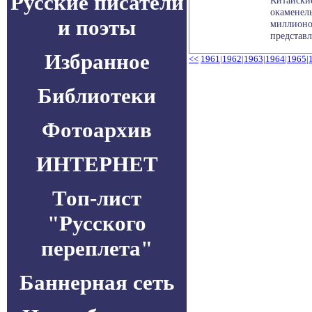
Русские писатели
Китайски
окаменел
и поэты
миллионо
представл
Избранное
<<
1961
|
1962
|
1963
|
1964
|
1965
|
Библиотеки
Фотоархив
ИНТЕРНЕТ
Топ-лист
"Русского
переплета"
Баннерная сеть