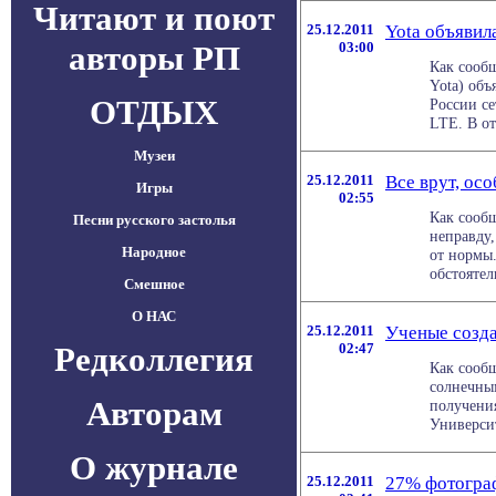
Читают и поют
25.12.2011
Yota объявил
авторы РП
03:00
Как сооб
Yota) объ
ОТДЫХ
России се
LTE. В отл
Музеи
25.12.2011
Все врут, ос
Игры
02:55
Как сооб
Песни русского застолья
неправду,
Народное
от нормы.
обстоятель
Смешное
О НАС
25.12.2011
Ученые созда
Редколлегия
02:47
Как сооб
солнечны
Авторам
получени
Университ
О журнале
25.12.2011
27% фотограф