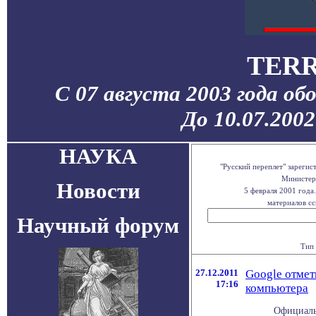
TERR
С 07 августа 2003 года об
До 10.07.200
НАУКА
"Русский переплет" зареги
Министерс
Новости
5 февраля 2001 года
материалов сс
Научный форум
Тип 
27.12.2011
Google отмет
17:16
компьютера
Официаль