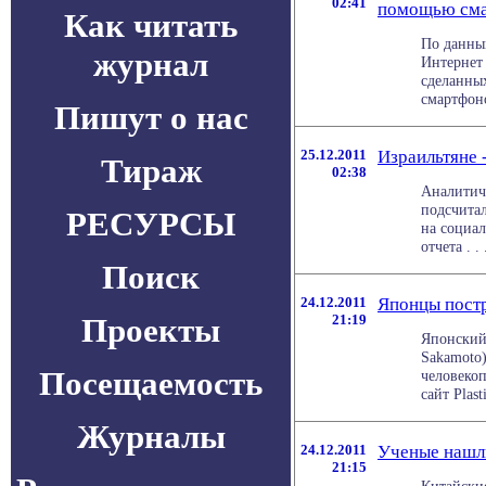
02:41
помощью см
Как читать
По данны
журнал
Интернет 
сделанны
смартфоно
Пишут о нас
25.12.2011
Израильтяне 
Тираж
02:38
Аналитич
подсчитал
РЕСУРСЫ
на социа
отчета . . 
Поиск
24.12.2011
Японцы пост
Проекты
21:19
Японский
Sakamoto)
Посещаемость
человекоп
сайт Plast
Журналы
24.12.2011
Ученые нашл
21:15