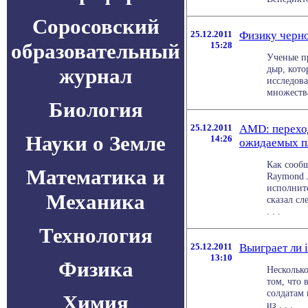
Соросовский
25.12.2011
Физику черн
образовательный
15:28
Ученые п
дыр, кото
журнал
исследов
множества
Биология
25.12.2011
AMD: переход
Науки о Земле
14:26
ожидаемых п
Как сооб
Математика и
Raymond 
исполнит
Механика
сказал сл
. . .
Технология
25.12.2011
Выиграет ли 
13:10
Физика
Несколько
том, что 
солдатам 
Химия
из . . .