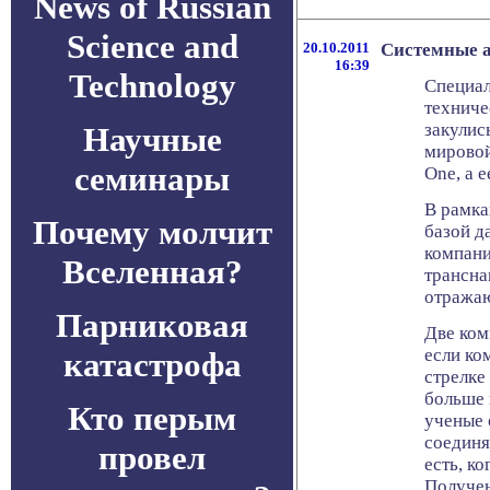
News of Russian
Science and
20.10.2011
Системные 
16:39
Technology
Специал
техниче
закулис
Научные
мировой
семинары
One, а е
В рамка
Почему молчит
базой д
компани
Вселенная?
трансна
отража
Парниковая
Две ком
если ко
катастрофа
стрелке
больше 
Кто перым
ученые 
соединя
провел
есть, ко
Получен