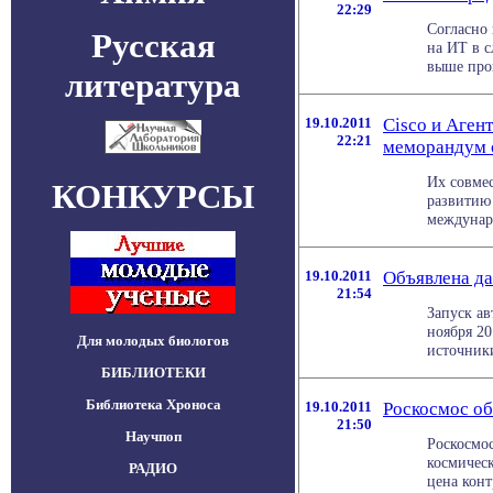
22:29
Согласно
Русская
на ИТ в с
выше прог
литература
19.10.2011
Cisco и Аге
22:21
меморандум 
Их совмес
КОНКУРСЫ
развитию
междунар
19.10.2011
Объявлена да
21:54
Запуск а
ноября 20
Для молодых биологов
источники
БИБЛИОТЕКИ
Библиотека Хроноса
19.10.2011
Роскосмос об
21:50
Научпоп
Роскосмо
космическ
РАДИО
цена контр