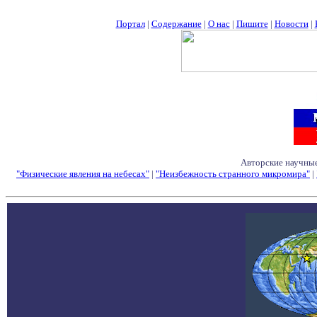
Портал
|
Содержание
|
О нас
|
Пишите
|
Новости
|
Авторские научные
"Физические явления на небесах"
|
"Неизбежность странного микромира"
|
Семинары - Конфе