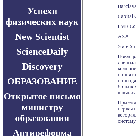
Barclays
Успехи
Capital
физических наук
FMR Cor
New Scientist
AXA
State St
ScienceDaily
Новая р
специал
Discovery
компани
приняти
ОБРАЗОВАНИЕ
приводя
большом
влияния
Открытое письмо
При это
министру
первая 
которая
образования
систему
Антиреформа