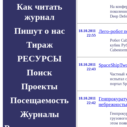
Как читать
На конфе
поколения
журнал
Deep Defe
Пишут о нас
18.10.2011
Лего-робот п
22:55
Робот Cub
Тираж
кубик Руб
Cubestorme
РЕСУРСЫ
18.10.2011
SpaceShipTwo
22:43
Поиск
Частный к
испытал 
Проекты
портал Sp
Посещаемость
18.10.2011
Генпрокурату
22:42
небрежность
Журналы
Генпроку
грузового
этом появи