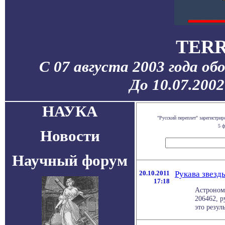
TERR
С 07 августа 2003 года об
До 10.07.200
НАУКА
"Русский переплет" зарегистр
5 ф
Новости
Научный форум
20.10.2011
Рукава звезд
17:18
Астроном
206462, 
это резуль