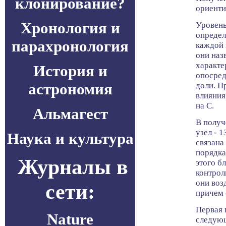
клонирование?
ориенти
Хронология и
Уровень
определ
парахронология
каждой 
они наз
характе
История и
опосред
астрономия
доли. П
влияния,
на С.
Альмагест
В получ
узел - 
Наука и культура
связана
порядка
Журналы в
этого б
контрол
они воз
сети:
причем 
Первая 
Nature
следую