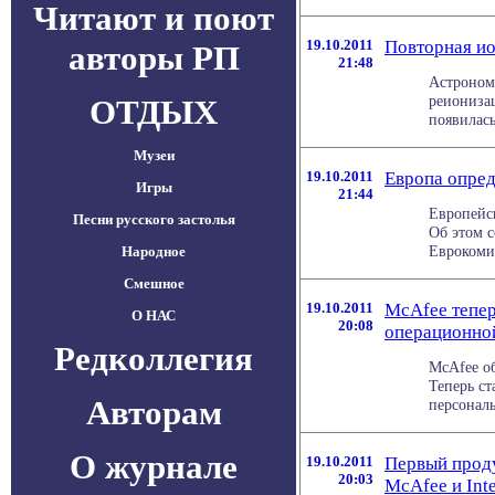
Читают и поют
19.10.2011
Повторная ио
авторы РП
21:48
Астрономы
реиониза
ОТДЫХ
появилась
Музеи
19.10.2011
Европа опред
Игры
21:44
Европейс
Песни русского застолья
Об этом с
Еврокомис
Народное
Смешное
19.10.2011
McAfee тепер
О НАС
20:08
операционно
Редколлегия
McAfee о
Теперь с
Авторам
персональ
О журнале
19.10.2011
Первый проду
20:03
McAfee и Inte