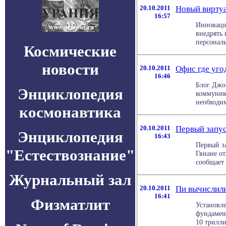
20.10.2011
Новый виртуа
16:57
Инноваци
внедрять
персональ
Космические
новости
20.10.2011
Офис где уго
16:46
Блог Джон
Энциклопедия
коммуника
необходим
космонавтика
20.10.2011
Первый запус
Энциклопедия
16:43
Первый з
"Естествознание"
Гвиане от
сообщает 
Журнальный зал
20.10.2011
Пи вычислили
16:41
Физматлит
Установл
фундамент
10 трилли