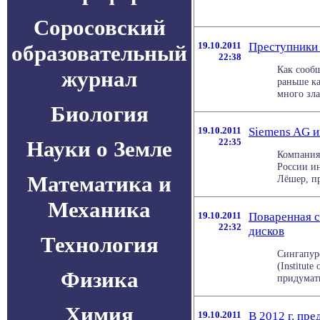
Соросовский
19.10.2011
Преступники
образовательный
22:38
Как сооб
журнал
раньше к
много зла
Биология
19.10.2011
Siemens AG и
Науки о Земле
22:35
Компания 
России и
Математика и
Лёшер, пр
Механика
19.10.2011
Поваренная с
22:32
дисков
Технология
Сингапур
(Institute
Физика
придумать
Химия
19.10.2011
В 2012 г. пре