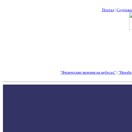
Портал
|
Содержа
"Физические явления на небесах"
|
"Неизбе