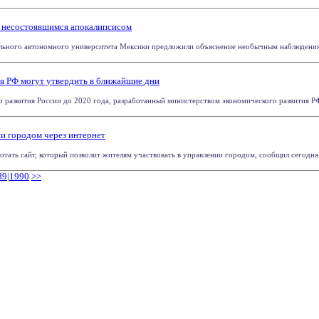
 несостоявшимся апокалипсисом
ьного автономного университета Мексики предложили объяснение необычным наблюдениям,
я РФ могут утвердить в ближайшие дни
развития России до 2020 года, разработанный министерством экономического развития РФ, 
и городом через интернет
отать сайт, который позволит жителям участвовать в управлении городом, сообщил сегодня 
89
|
1990
>>