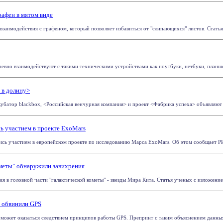
афен в мятом виде
аимодействия с графеном, который позволяет избавиться от "слипающихся" листов. Статья у
евно взаимодействуют с такими техническими устройствами как ноутбуки, нетбуки, планшет
 в долину>
кубатор blackbox, <Российская венчурная компания> и проект <Фабрика успеха> объявляют
ь участием в проекте ExoMars
ись участием в европейском проекте по исследованию Марса ExoMars. Об этом сообщает РИА 
ометы" обнаружили завихрения
в головной части "галактической кометы" - звезды Мира Кита. Статья ученых с изложением
о обвинили GPS
 может оказаться следствием принципов работы GPS. Препринт с таким объяснением данных, 