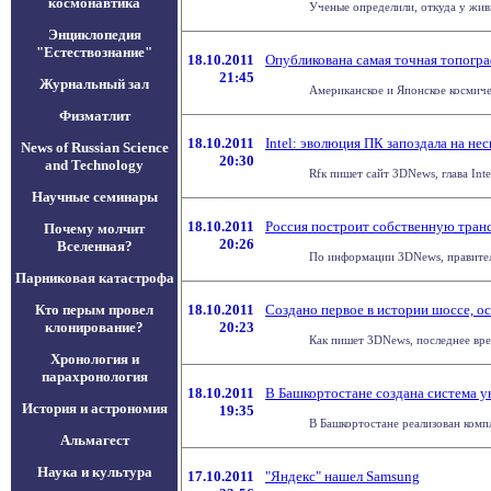
космонавтика
Ученые определили, откуда у жив
Энциклопедия
"Естествознание"
18.10.2011
Опубликована самая точная топогра
21:45
Журнальный зал
Американское и Японское космиче
Физматлит
18.10.2011
Intel: эволюция ПК запоздала на нес
News of Russian Science
20:30
and Technology
Rfк пишет сайт 3DNews, глава Inte
Научные семинары
18.10.2011
Россия построит собственную тран
Почему молчит
20:26
Вселенная?
По информации 3DNews, правитель
Парниковая катастрофа
Кто перым провел
18.10.2011
Создано первое в истории шоссе, 
клонирование?
20:23
Как пишет 3DNews, последнее врем
Хронология и
парахронология
18.10.2011
В Башкортостане создана система 
История и астрономия
19:35
В Башкортостане реализован комп
Альмагест
Наука и культура
17.10.2011
"Яндекс" нашел Samsung