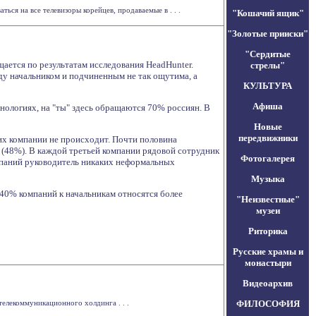
ься на все телевизоры корейцев, продаваемые в . . .
"Кошачий ящик"
"Золотые прииски"
"Сердитые
щается по результатам исследования HeadHunter.
стрелы"
у начальником и подчиненным не так ощутима, а
КУЛЬТУРА
Афиша
нологиях, на "ты" здесь обращаются 70% россиян. В
Новые
передвижники
х компании не происходит. Почти половина
 (48%). В каждой третьей компании рядовой сотрудник
Фотогалерея
мпаний руководитель никаких неформальных
Музыка
 40% компаний к начальникам относятся более
"Неизвестные"
музеи
Риторика
Русские храмы и
монастыри
Видеоархив
телекоммуникационного холдинга . . .
ФИЛОСОФИЯ