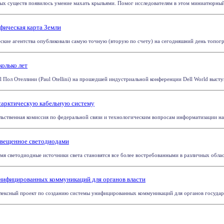
ых существ появилось умение махать крыльями. Помог исследователям в этом миниатюрный р
фическая карта Земли
ские агентства опубликовали самую точную (вторую по счету) на сегодняшний день топогра
колько лет
l Пол Отеллини (Paul Otellini) на прошедшей индустриальной конференции Dell World выступи
сарктическую кабельную систему
ственная комиссия по федеральной связи и технологическим вопросам информатизации на 
освещенное светодиодами
я светодиодные источники света становятся все более востребованными в различных областя
унифицированных коммуникаций для органов власти
лексный проект по созданию системы унифицированных коммуникаций для органов государст