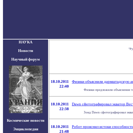
НАУКА
"Ру
Новости
Научный форум
18.10.2011
Физики объяснили дармштадскую а
22:40
Физики предложили объяснение та
18.10.2011
Dawn сфотографировал экватор Ве
22:38
Зонд Dawn сфотографировал экват
Космические новости
18.10.2011
Робот прояснил истоки способности
Энциклопедия
21:48