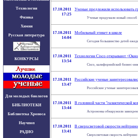
Технология
17.10.2011
Ученые предложили использовать гр
17:25
Физика
Ученые придумали новый способ вз
Химия
17.10.2011
Мобильный этикет в школе
Русская литература
14:04
Сегодня большинство детей ежедн
17.10.2011
Технологии Cisco открывают <Окно
КОНКУРСЫ
13:54
Cisco, калифорнийский бизнес-ин
17.10.2011
Российские ученые заинтересовалис
13:47
Российские ученые заинтересовал
Для молодых биологов
17.10.2011
В головной части "галактической к
БИБЛИОТЕКИ
13:44
Астрономы обнаружили завихрения 
Библиотека Хроноса
Научпоп
17.10.2011
В сверхсветовой скорости нейтрин
13:41
РАДИО
Сверхсветовая скорость нейтрино