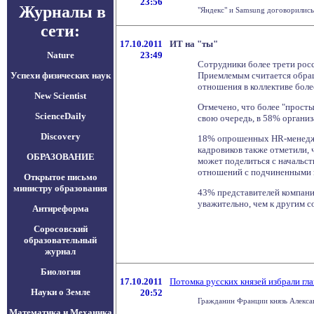
23:56
Журналы в
"Яндекс" и Samsung договорились 
сети:
17.10.2011
ИТ на "ты"
Nature
23:49
Сотрудники более трети росс
Успехи физических наук
Приемлемым считается обращ
отношения в коллективе боле
New Scientist
Отмечено, что более "прост
ScienceDaily
свою очередь, в 58% организ
Discovery
18% опрошенных HR-менеджер
кадровиков также отметили, 
ОБРАЗОВАНИЕ
может поделиться с начальс
отношений с подчиненными 
Открытое письмо
министру образования
43% представителей компаний
уважительно, чем к другим с
Антиреформа
Соросовский
образовательный
журнал
Биология
17.10.2011
Потомка русских князей избрали гла
Науки о Земле
20:52
Гражданин Франции князь Алексан
Математика и Механика