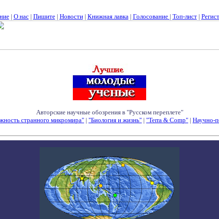
ние
|
О нас
|
Пишите
|
Новости
|
Книжная лавка
|
Голосование
|
Топ-лист
|
Регис
Авторские научные обозрения в "Русском переплете"
жность странного микромира"
|
"Биология и жизнь"
|
"Terra & Comp"
|
Научно-п
Семинары - Конференции - Симпозиумы - Конкурсы