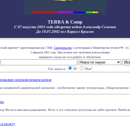
TERRA & Comp
С 07 августа 2003 года обозрение ведет Александр Семенов
До 10.07.2002 вел Кирилл Крылов
сский переплет" зарегистрирован как СМИ.
Свидетельство
о регистрации в Министерстве печати РФ: Эл.
5 февраля 2001 года. При полном или частичном использовании
материалов ссылка на www.pereplet.ru обязательна.
Тип запроса:
"И"
"Или"
номалию переключением ионов
к называемой дармштадской аномалии - необычному закону полураспада, обнаруженному в 
сты
ор Весты в высоком разрешении. Фото и его описание доступны на сайте проекта. Наибольш
 к полету