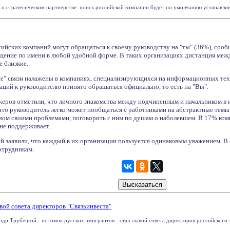
о стратегическом партнерстве: поиск российской компании будет по умолчанию устанавливат
ийских компаний могут обращаться к своему руководству на "ты" (36%), сооб
ение по имени в любой удобной форме. В таких организациях дистанция межд
е близкие.
ые" связи налажены в компаниях, специализирующихся на информационных тех
аций к руководителю принято обращаться официально, то есть на "Вы".
ов отметили, что личного знакомства между подчиненным и начальником в и
что руководитель легко может пообщаться с работниками на абстрактные темы
твом своими проблемами, поговорить с ним по душам о наболевшем. В 17% ко
не поддерживает.
 заявили, что каждый в их организации пользуется одинаковым уважением. В
отрудникам.
вой совета директоров "Связьинвеста"
др Трубецкой - потомок русских эмигрантов - стал главой совета директоров российского 