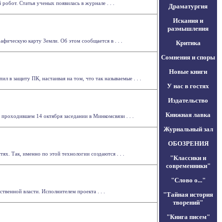
обот. Статья ученых появилась в журнале . . .
Драматургия
Искания и
размышления
фическую карту Земли. Об этом сообщается в . . .
Критика
Сомнения и споры
Новые книги
л в защиту ПК, настаивая на том, что так называемые . . .
У нас в гостях
Издательство
Книжная лавка
проходившем 14 октября заседании в Минкомсвязи . . .
Журнальный зал
ОБОЗРЕНИЯ
х. Так, именно по этой технологии создаются . . .
"Классики и
современники"
"Слово о..."
венной власти. Исполнителем проекта . . .
"Тайная история
творений"
"Книга писем"