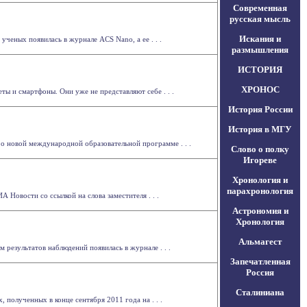
Современная
русская мысль
Искания и
ченых появилась в журнале ACS Nano, а ее . . .
размышления
ИСТОРИЯ
ХРОНОС
ы и смартфоны. Они уже не представляют себе . . .
История России
История в МГУ
 о новой международной образовательной программе . . .
Слово о полку
Игореве
Хронология и
парахронология
Новости со ссылкой на слова заместителя . . .
Астрономия и
Хронология
Альмагест
 результатов наблюдений появилась в журнале . . .
Запечатленная
Россия
Сталиниана
полученных в конце сентября 2011 года на . . .