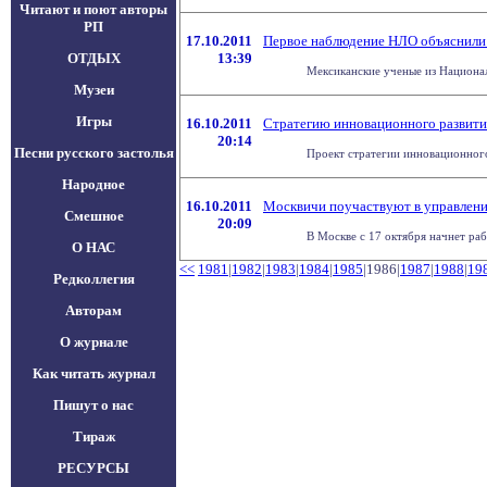
Читают и поют авторы
РП
17.10.2011
Первое наблюдение НЛО объяснили
ОТДЫХ
13:39
Мексиканские ученые из Национал
Музеи
Игры
16.10.2011
Стратегию инновационного развити
20:14
Песни русского застолья
Проект стратегии инновационного 
Народное
16.10.2011
Москвичи поучаствуют в управлени
Смешное
20:09
В Москве с 17 октября начнет раб
О НАС
<<
1981
|
1982
|
1983
|
1984
|
1985
|1986|
1987
|
1988
|
19
Редколлегия
Авторам
О журнале
Как читать журнал
Пишут о нас
Тираж
РЕСУРСЫ