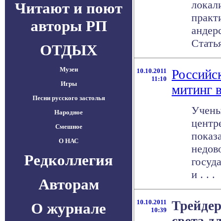
локал
Читают и поют
практ
авторы РП
андер
Статья
ОТДЫХ
Музеи
10.10.2011
Российс
11:10
Игры
митинг 
Песни русского застолья
Учены
Народное
центр
Смешное
показа
О НАС
недов
Редколлегия
госуд
и . . .
Авторам
10.10.2011
Трейдер
О журнале
10:39