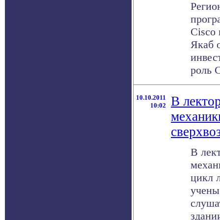
Регио
прогр
Cisco
Якаб 
инвест
роль С
10.10.2011
В лекто
10:02
механик
сверхво
В лек
механ
цикл 
ученые
слуша
здании