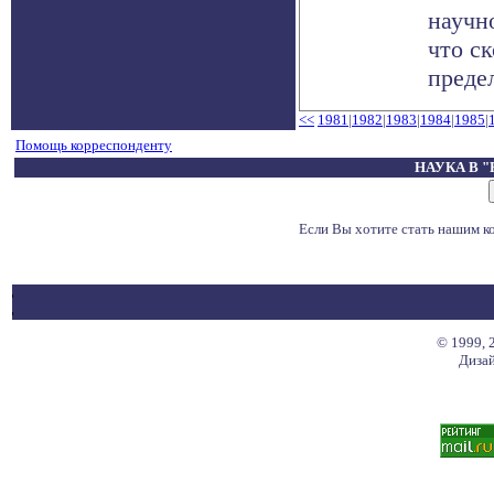
научн
что ск
предел
<<
1981
|
1982
|
1983
|
1984
|
1985
|
Помощь корреспонденту
НАУКА В 
Если Вы хотите стать нашим 
© 1999, 
Дизай