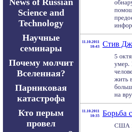
News of Russian
обнар
помощ
Science and
предо
Technology
инфор
Научные
11.10.2011
Стив Дж
семинары
10:43
5 окт
Почему молчит
умер.
челов
Вселенная?
жить 
Парниковая
больш
на вру
катастрофа
Кто перым
11.10.2011
Борьба 
10:35
провел
США и