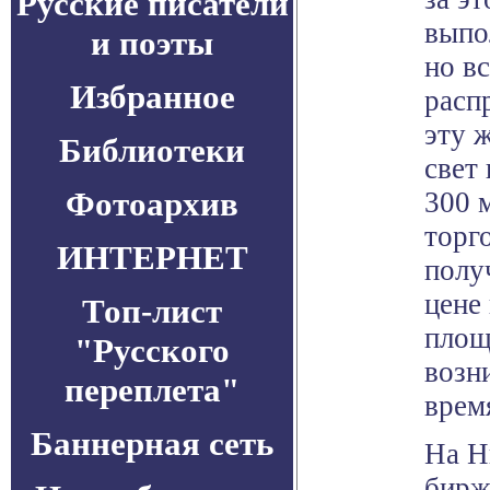
Русские писатели
выпо
и поэты
но в
Избранное
расп
эту 
Библиотеки
свет
Фотоархив
300 
торг
ИНТЕРНЕТ
полу
цене
Топ-лист
площ
"Русского
возн
переплета"
врем
Баннерная сеть
На Н
бирж