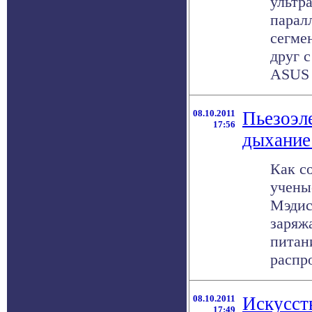
ультр
парал
сегме
друг с
ASUS 
08.10.2011
Пьезоэл
17:56
дыхание
Как с
учены
Мэдис
заряж
питан
распро
08.10.2011
Искусст
17:49