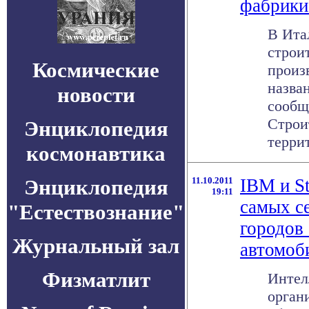
фабрики
В Ита
строи
Космические
произ
назва
новости
сообщ
Строи
Энциклопедия
террит
космонавтика
Энциклопедия
11.10.2011
IBM и St
19:11
самых с
"Естествознание"
городов
Журнальный зал
автомоб
Физматлит
Интел
орган