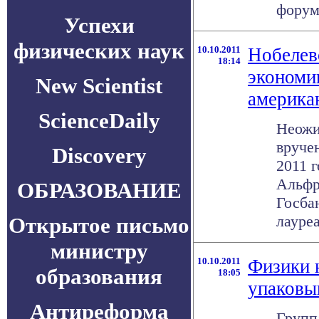
форум 
Успехи
физических наук
10.10.2011
Нобелев
18:14
экономи
New Scientist
америка
ScienceDaily
Неожи
вруче
Discovery
2011 
Альфр
ОБРАЗОВАНИЕ
Госбан
лауреат
Открытое письмо
министру
10.10.2011
Физики 
образования
18:05
упаковы
Антиреформа
Групп