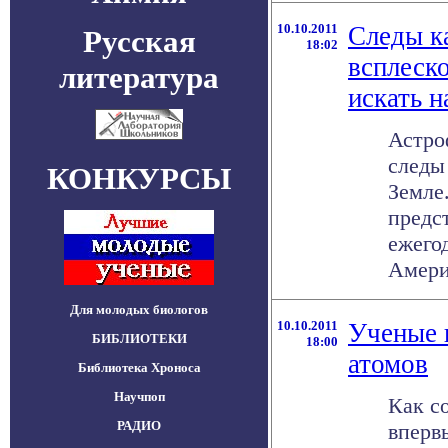
10.10.2011
Следы к
Русская
18:02
всплеско
литература
искать н
Астро
следы
КОНКУРСЫ
Земле
предст
ежего
Америк
Для молодых биологов
10.10.2011
Ученые 
БИБЛИОТЕКИ
18:00
атомов
Библиотека Хроноса
Научпоп
Как с
РАДИО
вперв