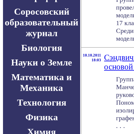
прове
Соросовский
модел
образовательный
17 кл
Среди
журнал
модель
Биология
10.10.2011
Сэндвич
Науки о Земле
18:03
основой
Математика и
Групп
Механика
Манче
руков
Технология
Поном
изоли
Физика
графе
. . .
Химия