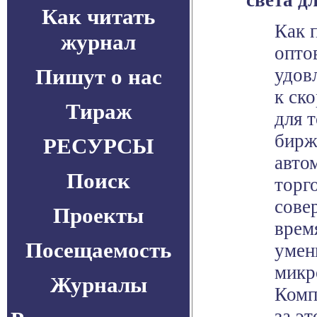
света д
Как читать
Как 
журнал
опто
Пишут о нас
удов
к ск
Тираж
для 
бирж
РЕСУРСЫ
авто
Поиск
торг
сове
Проекты
врем
Посещаемость
умен
микр
Журналы
Комп
за э