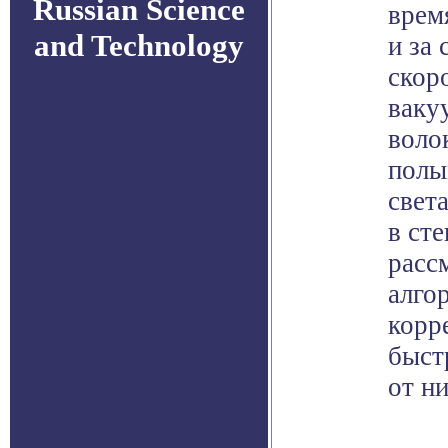
Russian Science
врем
and Technology
и за 
скоро
вакуу
воло
полы
свет
в сте
расс
алго
корр
быст
от ни