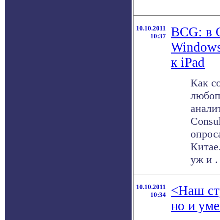
10.10.2011
BCG: в 
10:37
Windows
к iPad
Как с
любоп
анали
Consul
опрос
Китае.
уж и . 
10.10.2011
<Наш сту
10:34
но и ум