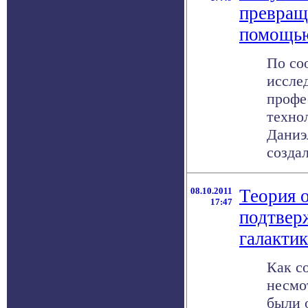
превраща
помощью
По со
исслед
профе
техно
Даниэ
создал
08.10.2011
Теория 
17:47
подтвер
галактик
Как с
несмот
были 