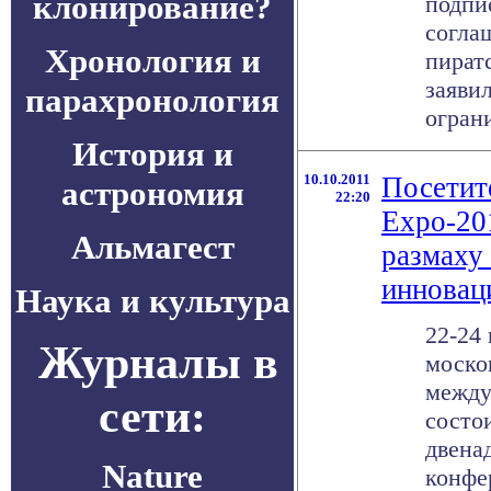
клонирование?
подпи
согла
Хронология и
пират
заяви
парахронология
ограни
История и
10.10.2011
Посетит
астрономия
22:20
Expo-20
Альмагест
размаху
инновац
Наука и культура
22-24 
Журналы в
моско
между
сети:
состо
двена
Nature
конфе