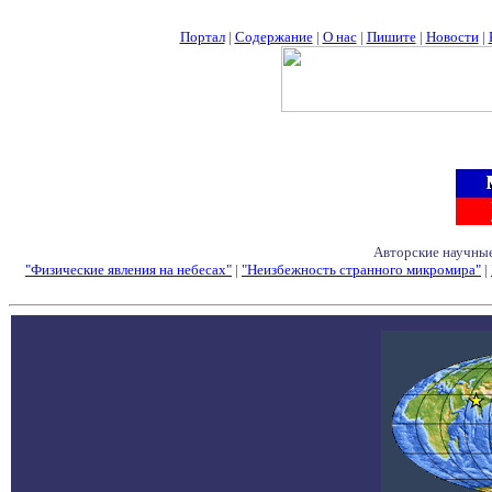
Портал
|
Содержание
|
О нас
|
Пишите
|
Новости
|
Авторские научные
"Физические явления на небесах"
|
"Неизбежность странного микромира"
|
Семинары - Конфе