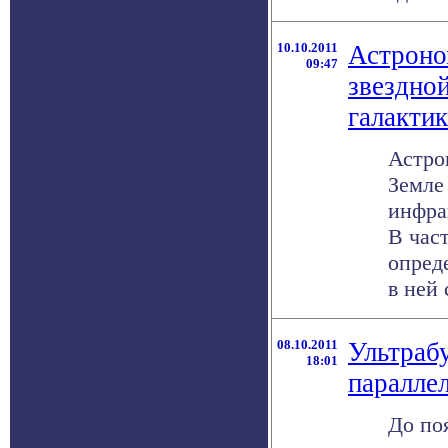
10.10.2011
Астроно
09:47
звездно
галактик
Астро
Земле
инфра
В час
опред
в ней 
08.10.2011
Ультраб
18:01
паралле
До по