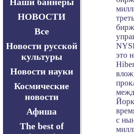
Наши баннеры
милл
НОВОСТИ
трет
бирж
Все
упра
Новости русской
NYSE
это 
культуры
Hiber
Новости науки
влож
прок
Космические
межд
новости
Йорк
Афиша
врем
с ны
The best of
милл