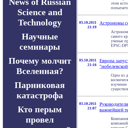
News of Russian
этом исто
попытается
Science and
Technology
05.10.2011
Астрономы со
21:19
Астроном
Научные
самого кр
ученые пр
семинары
EPSC-DPS 
Почему молчит
05.10.2011
Европа запус
21:16
"нобелевской
Вселенная?
Одна из 
космическ
Парниковая
изучение 
существов
катастрофа
05.10.2011
Руководител
Кто перым
21:07
важнейшей т
провел
Компания 
компаний 
городов 