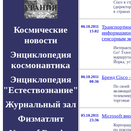
Cisco в с
(директор
в странах .
06.10.2011
Транспортное
Космические
15:02
информационн
новости
сенсорным э
Интеракти
Энциклопедия
Go! Trave
маршрута
Йорка, уст
космонавтика
Энциклопедия
06.10.2011
Бренд Cisco -
00:36
По своей 
"Естествознание"
являющий
телекомм
торговые 
Журнальный зал
05.10.2011
Microsoft вн
Физматлит
23:36
Корпораци
по покупк