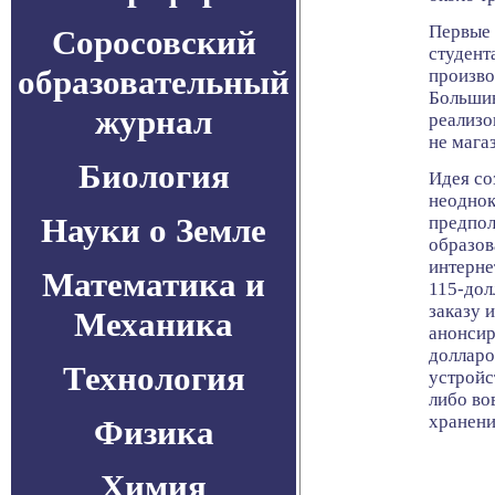
Первые 
Соросовский
студент
образовательный
произво
Большин
журнал
реализо
не мага
Биология
Идея со
неоднок
Науки о Земле
предпол
образов
интернет
Математика и
115-дол
заказу 
Механика
анонсир
долларо
Технология
устройс
либо во
хранени
Физика
Химия