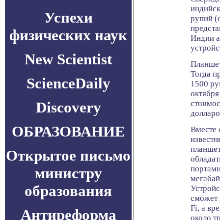
индийск
Успехи
рупий (
предста
физических наук
Индии а
устройст
New Scientist
Планшет
Тогда п
ScienceDaily
1500 ру
октября
Discovery
стоимос
долларо
ОБРАЗОВАНИЕ
Вместе 
известн
планшет
Открытое письмо
обладат
портами
министру
мегабай
образования
Устройс
сможет 
Fi, а в
Антиреформа
около т