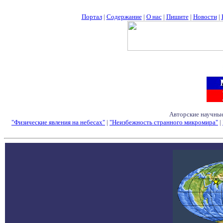
Портал
|
Содержание
|
О нас
|
Пишите
|
Новости
|
Авторские научные
"Физические явления на небесах"
|
"Неизбежность странного микромира"
|
Семинары - Конфе