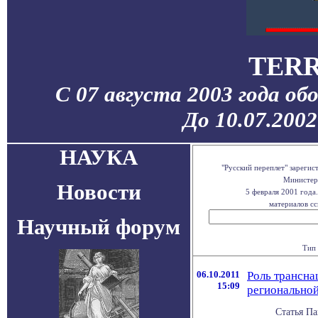
TERR
С 07 августа 2003 года об
До 10.07.200
НАУКА
"Русский переплет" зареги
Министерс
Новости
5 февраля 2001 года
материалов сс
Научный форум
Тип 
06.10.2011
Роль трансна
15:09
регионально
Статья Па