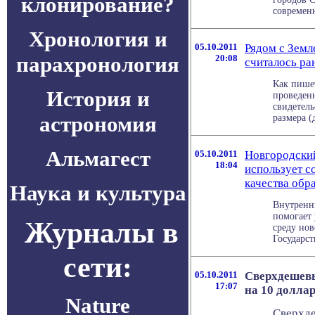
клонирование?
современн
Хронология и
05.10.2011
Рядом с Земл
парахронология
20:08
считалось ра
Как пишет
История и
проведен
свидетель
астрономия
размера (д
Альмагест
05.10.2011
Новгородский
18:04
использует с
качества обр
Наука и культура
Внутренни
помогает 
Журналы в
среду но
Государст
сети:
05.10.2011
Сверхдешев
17:07
на 10 долла
Nature
Сверхде