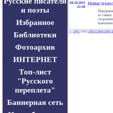
Русские писатели
04.10.2011
Новые технол
22:28
и поэты
Передовые
из самых
сооружен
Избранное
компания C
<<
1991
|1992|
1993
|
1994
|
1995
|
Библиотеки
Фотоархив
ИНТЕРНЕТ
Топ-лист
"Русского
переплета"
Баннерная сеть