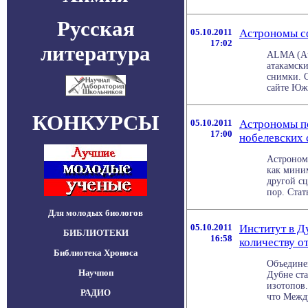
Русская
05.10.2011
Астрономы с
17:02
литература
ALMA (Ata
атакамск
снимки. О
сайте Южн
КОНКУРСЫ
05.10.2011
Астрономы п
17:00
нобелевских
Астроном
как мини
другой сц
пор. Стать
Для молодых биологов
05.10.2011
Институт в Д
БИБЛИОТЕКИ
16:58
количеству о
Библиотека Хроноса
Объедине
Научпоп
Дубне ста
изотопов.
РАДИО
что Между