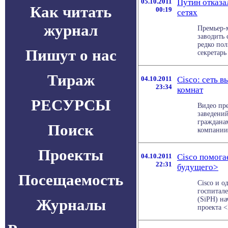
05.10.2011
Путин отказа
Как читать
00:19
сетях
журнал
Премьер-
заводить 
редко пол
Пишут о нас
секретарь .
Тираж
04.10.2011
Cisco: cеть 
23:34
комнат
РЕСУРСЫ
Видео пр
заведени
гражданам
Поиск
компании C
Проекты
04.10.2011
Cisco помога
22:31
будущего>
Посещаемость
Cisco и о
госпитале
(SiPH) на
Журналы
проекта <