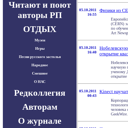
Читают и поют
05.10.2011
Физики из C
авторы РП
16:55
Европейс
(CERN) з
ОТДЫХ
по обучен
Art Newspa
Музеи
05.10.2011
Нобелевскую
Игры
16:40
открытие ква
Песни русского застолья
Нобелевс
Народное
научную 
ученому 
Смешное
открытие 
О НАС
Редколлегия
05.10.2011
Kinect науча
00:43
Корпораци
Авторам
технологи
человека
GeekWire.
О журнале