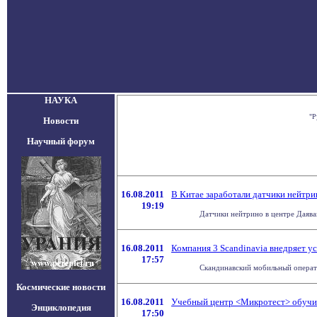
НАУКА
"Р
Новости
Научный форум
16.08.2011
В Китае заработали датчики нейтри
19:19
Датчики нейтрино в центре Даяван
16.08.2011
Компания 3 Scandinavia внедряет у
17:57
Скандинавский мобильный оператор
Космические новости
16.08.2011
Учебный центр <Микротест> обучи
Энциклопедия
17:50