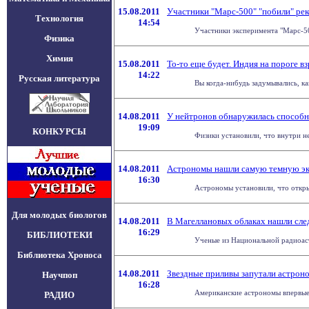
15.08.2011
Участники "Марс-500" "побили" рек
Технология
14:54
Участники эксперимента "Марс-500
Физика
Химия
15.08.2011
То-то еще будет. Индия на пороге 
14:22
Русская литература
Вы когда-нибудь задумывались, ка
14.08.2011
У нейтронов обнаружилась способно
19:09
КОНКУРСЫ
Физики установили, что внутри не
14.08.2011
Астрономы нашли самую темную эк
16:30
Астрономы установили, что открыт
Для молодых биологов
14.08.2011
В Магеллановых облаках нашли сле
16:29
БИБЛИОТЕКИ
Ученые из Национальной радиоастр
Библиотека Хроноса
14.08.2011
Звездные приливы запутали астрон
Научпоп
16:28
Американские астрономы впервые 
РАДИО