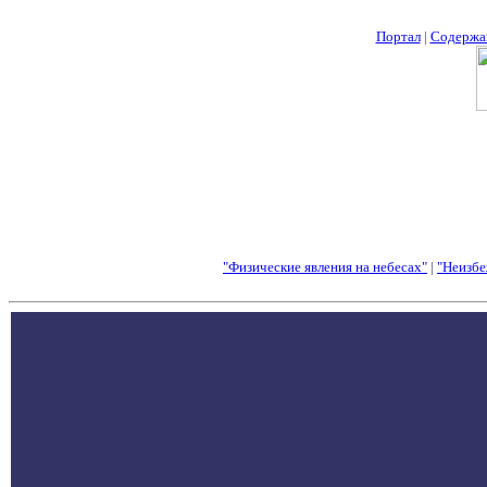
Портал
|
Содержа
"Физические явления на небесах"
|
"Неизбе