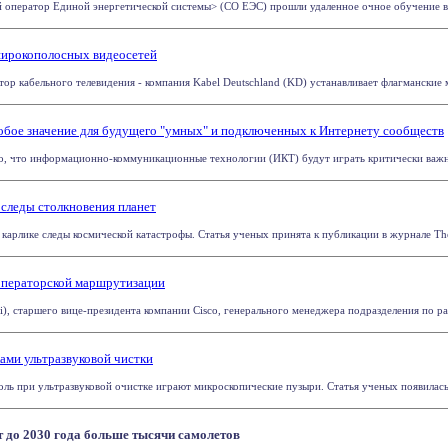
оператор Единой энергетической системы> (СО ЕЭС) прошли удаленное очное обучение в 
широкополосных видеосетей
ор кабельного телевидения - компания Kabel Deutschland (KD) устанавливает флагманские м
собое значение для будущего "умных" и подключенных к Интернету сообществ
о, что информационно-коммуникационные технологии (ИКТ) будут играть критически важную
 следы столкновения планет
рлике следы космической катастрофы. Статья ученых принята к публикации в журнале The Ast
 операторской маршрутизации
i), старшего вице-президента компании Cisco, генерального менеджера подразделения по ра
ами ультразвуковой чистки
ь при ультразвуковой очистке играют микроскопические пузыри. Статья ученых появилась в жу
 до 2030 года больше тысячи самолетов