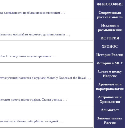
ФИЛОСОФИЯ
Современная
д длительности пребывания в космическом . . .
русская мысль
Искания и
размышления
ивляетесь масштабам мирового доминирования . . .
ИСТОРИЯ
ХРОНОС
История России
. Статья ученых еще не принята к . . .
История в МГУ
Слово о полку
Игореве
ья ученых появится в журнале Monthly Notices of the Royal . . .
Хронология и
парахронология
Астрономия и
еском пространстве графен. Статья ученых . . .
Хронология
Альмагест
Запечатленная
снения особенностей орбиты последней . . .
Россия