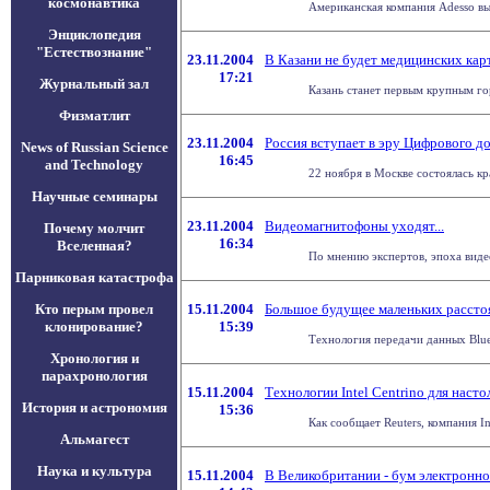
космонавтика
Американская компания Adesso вы
Энциклопедия
"Естествознание"
23.11.2004
В Казани не будет медицинских кар
17:21
Журнальный зал
Казань станет первым крупным гор
Физматлит
23.11.2004
Россия вступает в эру Цифрового д
News of Russian Science
16:45
and Technology
22 ноября в Москве состоялась кр
Научные семинары
23.11.2004
Видеомагнитофоны уходят...
Почему молчит
16:34
Вселенная?
По мнению экспертов, эпоха видео
Парниковая катастрофа
Кто перым провел
15.11.2004
Большое будущее маленьких рассто
клонирование?
15:39
Технология передачи данных Bluet
Хронология и
парахронология
15.11.2004
Технологии Intel Centrino для наст
История и астрономия
15:36
Как сообщает Reuters, компания I
Альмагест
Наука и культура
15.11.2004
В Великобритании - бум электронн