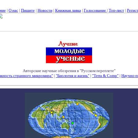
ние
|
О нас
|
Пишите
|
Новости
|
Книжная лавка
|
Голосование
|
Топ-лист
|
Регис
Авторские научные обозрения в "Русском переплете"
жность странного микромира"
|
"Биология и жизнь"
|
"Terra & Comp"
|
Научно-п
Семинары - Конференции - Симпозиумы - Конкурсы