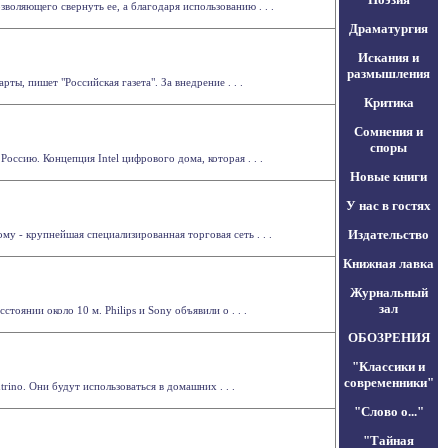
оляющего свернуть ее, а благодаря использованию . . .
Драматургия
Искания и
размышления
ы, пишет "Российская газета". За внедрение . . .
Критика
Сомнения и
споры
оссию. Концепция Intel цифрового дома, которая . . .
Новые книги
У нас в гостях
Издательство
у - крупнейшая специализированная торговая сеть . . .
Книжная лавка
Журнальный
зал
оянии около 10 м. Philips и Sony объявили о . . .
ОБОЗРЕНИЯ
"Классики и
современники"
ino. Они будут использоваться в домашних . . .
"Слово о..."
"Тайная