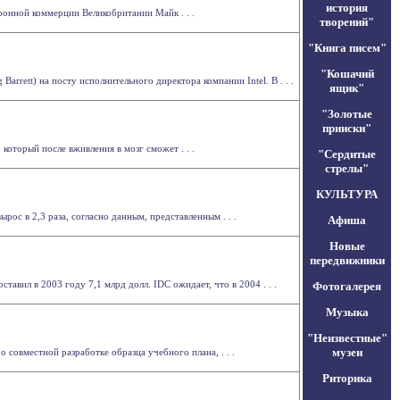
история
ронной коммерции Великобритании Майк . . .
творений"
"Книга писем"
"Кошачий
Barrett) на посту исполнительного директора компании Intel. В . . .
ящик"
"Золотые
прииски"
который после вживления в мозг сможет . . .
"Сердитые
стрелы"
КУЛЬТУРА
ос в 2,3 раза, согласно данным, представленным . . .
Афиша
Новые
передвижники
вил в 2003 году 7,1 млрд долл. IDC ожидает, что в 2004 . . .
Фотогалерея
Музыка
"Неизвестные"
музеи
совместной разработке образца учебного плана, . . .
Риторика