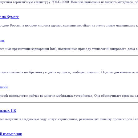
пустила герметичную клавиатуру FOLD-2000. Новинка выполнена из мягкого материала, позв
т на бумаге
одом России, в котором система здравоохранения перейдет на электронные медицинские карт
ома
асочная презентация корпорации Intel, посвященная приходу технологий цифрового дома в Р
магнитофонов необратимо уходит в прошлое, сообщает cnews.ru. Одно из доказательств том
яний
ooth используется сейчас во многих мобильных устройствах. Она обеспечивает связь на расст
ольных ПК
ntel выпустит в следующем году новую серию чипов, развивающих линейку процессоров Centr
ой коммерции