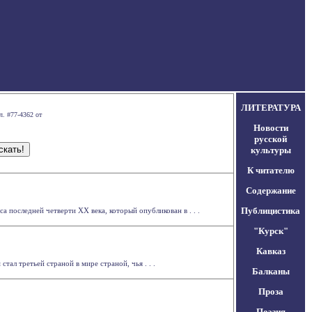
ЛИТЕРАТУРА
л. #77-4362 от
Новости
русской
культуры
К читателю
Содержание
Публицистика
а последней четверти XX века, который опубликован в . . .
"Курск"
Кавказ
ал третьей страной в мире страной, чья . . .
Балканы
Проза
Поэзия