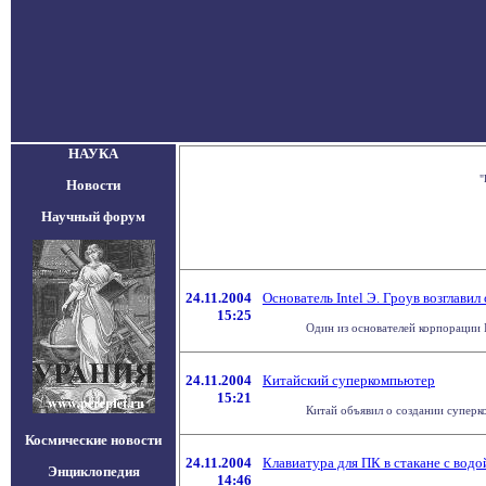
НАУКА
"
Новости
Научный форум
24.11.2004
Основатель Intel Э. Гроув возглави
15:25
Один из основателей корпорации I
24.11.2004
Китайский суперкомпьютер
15:21
Китай объявил о создании суперко
Космические новости
24.11.2004
Клавиатура для ПК в стакане с водо
Энциклопедия
14:46