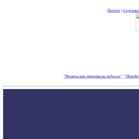
Портал
|
Содержа
"Физические явления на небесах"
|
"Неизбе