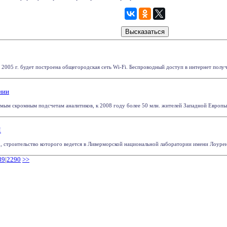
 2005 г. будет построена общегородская сеть Wi-Fi. Беспроводный доступ в интернет получа
нии
амым скромным подсчетам аналитиков, к 2008 году более 50 млн. жителей Западной Европы 
M
 строительство которого ведется в Ливерморской национальной лаборатории имени Лоуренса
89
|
2290
>>