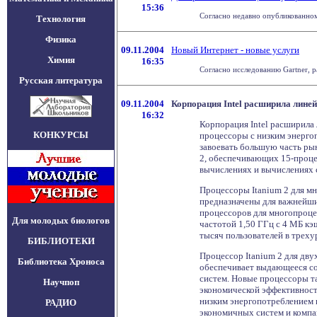
15:36
Согласно недавно опубликованному
Технология
Физика
09.11.2004
Новый Интернет - новые услуги
Химия
16:35
Согласно исследованию Gartner, р
Русская литература
09.11.2004
Корпорация Intel расширила линейк
16:32
Корпорация Intel расширила 
КОНКУРСЫ
процессоры с низким энерго
завоевать большую часть ры
2, обеспечивающих 15-проце
вычислениях и вычислениях 
Процессоры Itanium 2 для м
предназначены для важнейши
процессоров для многопроцес
Для молодых биологов
частотой 1,50 ГГц с 4 МБ кэ
тысяч пользователей в треху
БИБЛИОТЕКИ
Процессор Itanium 2 для дву
Библиотека Хроноса
обеспечивает выдающееся со
систем. Новые процессоры т
Научпоп
экономической эффективности
низким энергопотреблением и
РАДИО
экономичных систем и компа