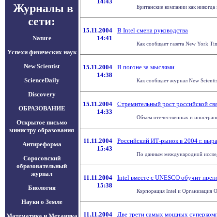
14:43
Журналы в
Британские компании как никогда
сети:
15.11.2004
В Intel смена руководства
Nature
14:41
Как сообщает газета New York Time
Успехи физических наук
New Scientist
15.11.2004
В погоне за мыслями
14:38
ScienceDaily
Как сообщает журнал New Scientis
Discovery
15.11.2004
Стремительный рост российской св
ОБРАЗОВАНИЕ
14:33
Объем отечественных и иностранны
Открытое письмо
министру образования
11.11.2004
Российский ИТ-рынок в 2004 г. выр
Антиреформа
15:43
По данным международной исследо
Соросовский
образовательный
журнал
11.11.2004
Intel вместе с UNESCO обучит преп
15:38
Биология
Корпорация Intel и Организация 
Науки о Земле
11.11.2004
Две трети самых мощных суперкомпь
Математика и Механика