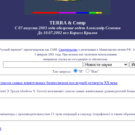
TERRA & Comp
С 07 августа 2003 года обозрение ведет Александр Семенов
До 10.07.2002 вел Кирилл Крылов
Русский переплет" зарегистрирован как СМИ.
Свидетельство
о регистрации в Министерстве печати РФ: Э
5 февраля 2001 года. При полном или частичном использовании
материалов ссылка на www.pereplet.ru обязательна.
Тип запроса:
"И"
"Или"
л список самых влиятельных бизнесменов последней четверти XX века
ntel Э. Гроув (Andrew S. Grove) возглавляет список самых влиятельных руководителей бизнес
мпьютера с производительностью 11 трлн операций в секунду (терафлопс) и таким образом ст
й