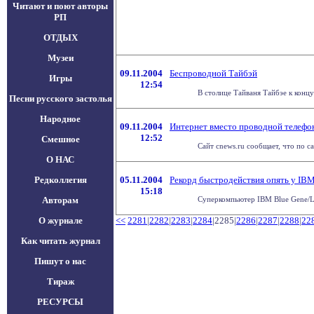
Читают и поют авторы
РП
ОТДЫХ
Музеи
09.11.2004
Беспроводной Тайбэй
Игры
12:54
В столице Тайваня Тайбэе к концу
Песни русского застолья
Народное
09.11.2004
Интернет вместо проводной телефо
12:52
Смешное
Сайт cnews.ru сообщает, что по с
О НАС
Редколлегия
05.11.2004
Рекорд быстродействия опять у IB
15:18
Авторам
Суперкомпьютер IBM Blue Gene/L,
О журнале
<<
2281
|
2282
|
2283
|
2284
|2285|
2286
|
2287
|
2288
|
22
Как читать журнал
Пишут о нас
Тираж
РЕСУРСЫ