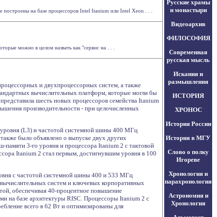
Русские храмы
и монастыри
строены на базе процессоров Intel Itanium или Intel Xeon . . .
Видеоархив
ФИЛОСОФИЯ
орые можно в целом назвать как "сервис на . . .
Современная
русская мысль
Искания и
размышления
опроцессорных и двухпроцессорных систем, а также
тандартных вычислительных платформ, которые могли бы
ИСТОРИЯ
 представила шесть новых процессоров семейства Itanium
вышения производительности - при целочисленных
ХРОНОС
История России
о уровня (L3) и частотой системной шины 400 МГц
 также было объявлено о выпуске двух других
История в МГУ
-памяти 3-го уровня и процессора Itanium 2 с тактовой
Слово о полку
ессора Itanium 2 стал первым, достигнувшим уровня в 100
Игореве
Хронология и
ровня с частотой системной шины 400 и 533 МГц
парахронология
 вычислительных систем и ключевых корпоративных
той, обеспечивая 40-процентное повышение
Астрономия и
ми на базе архитектуры RISC. Процессоры Itanium 2 с
Хронология
ебление всего в 62 Вт и оптимизированы для