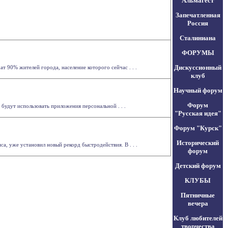
Альмагест
Запечатленная
Россия
Сталиниана
ФОРУМЫ
Дискуссионный
т 90% жителей города, население которого сейчас . . .
клуб
Научный форум
Форум
будут использовать приложения персональной . . .
"Русская идея"
Форум "Курск"
Исторический
, уже установил новый рекорд быстродействия. В . . .
форум
Детский форум
КЛУБЫ
Пятничные
вечера
Клуб любителей
творчества