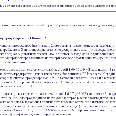
 24-му изданию списка TOP500, почти две трети самых быстрых суперкомпьютеров в мире по
азвитие интернета и мобильных веб-сервисов приведет к появлению нового вида сервисов, кот
у процессоров Intel Itanium 2
линейку процессоров Intel Itanium 2, представив новые процессоры для мног
потреблением. Эти процессоры стали следующим шагом на пути к созданию с
нка специализированных систем RISC объемом 20 млрд долл. Корпорация Intel
нтный прирост производительности при работе с базами данных и до 35% по
с плавающей запятой.
ногопроцессорных систем с тактовой частотой 1,60 ГГц, 9 МБ кэш-памяти 3-г
х систем предприятий, таких как серверы баз данных и ERP-серверы. Сегодня
сорных систем: процессора Itanium 2 с тактовой частотой 1,60 ГГц с 6 МБ кэш
ш-памяти 3-го уровня. Кроме того, сервер HP Integrity Superdome на базе проц
ровневом тесте SAP SD.
хпроцессорных систем с тактовой частотой 1,6 ГГц с 3 МБ кэш-памяти 3-го у
отношение цена/производительность для кластеров высокопроизводительных
акже обладают выдающейся производительностью операций с плавающей запя
 на один гигафлопс (миллиард вычислений в секунду) по сравнению с система
 тактовой частотой 1,3 ГГц, с 3 МБ кэш-памяти 3-го уровня имеют энергопотр
ктных форм-факторов, например, blade-серверов