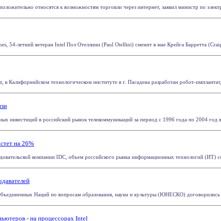
 положительно относятся к возможностям торговли через интернет, заявил министр по элект
s, 54-летний ветеран Intel Пол Отеллини (Paul Otellini) сменит в мае Крейга Барретта (Craig 
t, в Калифорнийском технологическом институте в г. Пасадена разработан робот-имплантат, 
язи
х инвестиций в российский рынок телекоммуникаций за период с 1996 года по 2004 год выр
астет на 26%
вательской компании IDC, объем российского рынка информационных технологий (ИТ) соста
одавателей
Объединенных Наций по вопросам образования, науки и культуры (ЮНЕСКО) договорились о 
ютеров - на процессорах Intel