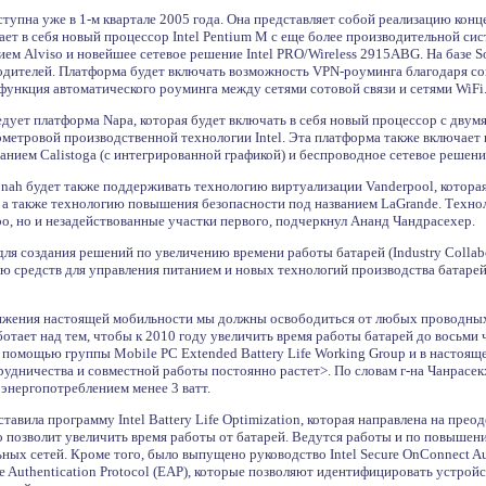
упна уже в 1-м квартале 2005 года. Она представляет собой реализацию конце
ет в себя новый процессор Intel Pentium M с еще более производительной си
ием Alviso и новейшее сетевое решение Intel PRO/Wireless 2915ABG. На базе
одителей. Платформа будет включать возможность VPN-роуминга благодаря совм
функция автоматического роуминга между сетями сотовой связи и сетями WiFi
дует платформа Napa, которая будет включать в себя новый процессор с дву
ометровой производственной технологии Intel. Эта платформа также включает
нием Calistoga (с интегрированной графикой) и беспроводное сетевое решение
ah будет также поддерживать технологию виртуализации Vanderpool, которая
 а также технологию повышения безопасности под названием LaGrande. Технол
ро, но и незадействованные участки первого, подчеркнул Ананд Чандрасехер.
ля создания решений по увеличению времени работы батарей (Industry Collabora
ию средств для управления питанием и новых технологий производства батаре
тижения настоящей мобильности мы должны освободиться от любых проводных
отает над тем, чтобы к 2010 году увеличить время работы батарей до восьми ч
 помощью группы Mobile PC Extended Battery Life Working Group и в настоящ
удничества и совместной работы постоянно растет>. По словам г-на Чанрасекх
энергопотреблением менее 3 ватт.
ставила программу Intel Battery Life Optimization, которая направлена на пр
о позволит увеличить время работы от батарей. Ведутся работы и по повыше
ных сетей. Кроме того, было выпущено руководство Intel Secure OnConnect A
le Authentication Protocol (EAP), которые позволяют идентифицировать устро