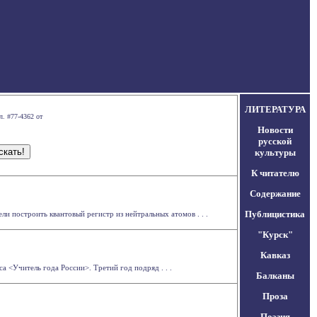
ЛИТЕРАТУРА
л. #77-4362 от
Новости
русской
культуры
К читателю
Содержание
Публицистика
ли построить квантовый регистр из нейтральных атомов . . .
"Курск"
Кавказ
 <Учитель года России>. Третий год подряд . . .
Балканы
Проза
Поэзия