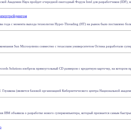
йской Академии Наук пройдет очередной ежегодный Форум Intel для разработчиков (IDF), в
Гипертрейдингом
два года с момента выхода технологии Hyper-Threading (HT) на рынок было поставлено боле
 компания Sun Microsystems совместно с техасским университетом Остина разработали супер
cords Solutions изобрела прямоугольный CD размером с кредитную карточку, на котором пр
. Глушкова (является базовой организацией Кибернетического центра Национальной академи
 IBM объявила о разработке нового суперкомпьютера, который признается самым быстрым 
о