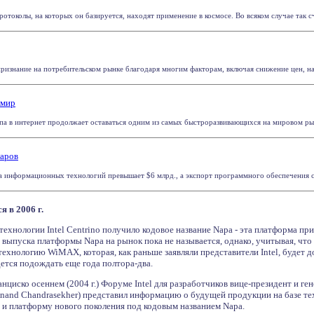
ротоколы, на которых он базируется, находят применение в космосе. Во всяком случае так счи
изнание на потребительском рынке благодаря многим факторам, включая снижение цен, нал
 мир
па в интернет продолжает оставаться одним из самых быстроразвивающихся на мировом рынк
ларов
 информационных технологий превышает $6 млрд., а экспорт программного обеспечения сост
я в 2006 г.
ехнологии Intel Centrino получило кодовое название Napa - эта платформа при
 выпуска платформы Napa на рынок пока не называется, однако, учитывая, что
технологию WiMAX, которая, как раньше заявляли представители Intel, будет 
ется подождать еще года полтора-два.
циско осеннем (2004 г.) Форуме Intel для разработчиков вице-президент и ге
nand Chandrasekher) представил информацию о будущей продукции на базе тех
и платформу нового поколения под кодовым названием Napa.