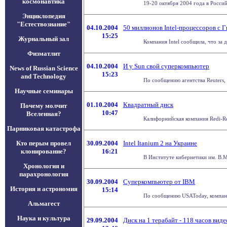
космонавтика
19-20 октября 2004 года в Росси
Энциклопедия
"Естествознание"
04.10.2004
50 миллионов Intel-процессоров с 
15:25
Журнальный зал
Компания Intel сообщила, что за 
Физматлит
04.10.2004
И у Sun свой суперкомпьютер
News of Russian Science
15:23
and Technology
По сообщению агентства Reuters,
Научные семинары
01.10.2004
Квадратный диск
Почему молчит
10:47
Вселенная?
Калифорнийская компания Redi-Re
Парниковая катастрофа
Кто перым провел
30.09.2004
Intel Itanium 2 на Украине
клонирование?
16:21
В Институте кибернетики им. В.М
Хронология и
парахронология
30.09.2004
Суперкомпьютер от IBM
История и астрономия
15:14
По сообщению USAToday, компания
Альмагест
Наука и культура
29.09.2004
Диск на 1 терабайт - 118 часов виде