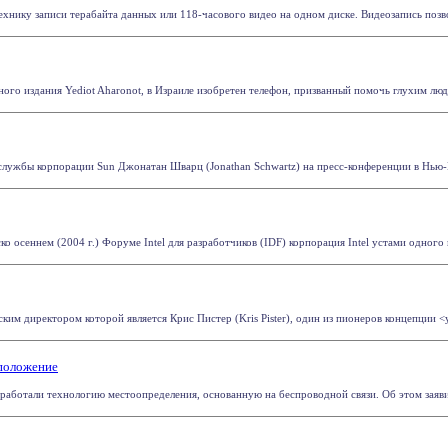
ехнику записи терабайта данных или 118-часового видео на одном диске. Видеозапись позво
го издания Yediot Aharonot, в Израиле изобретен телефон, призванный помочь глухим людям.
лужбы корпорации Sun Джонатан Шварц (Jonathan Schwartz) на пресс-конференции в Нью-Йор
 осеннем (2004 г.) Форуме Intel для разработчиков (IDF) корпорация Intel устами одного и
ким директором которой является Крис Пистер (Kris Pister), один из пионеров концепции <
оположение
зработали технологию местоопределения, основанную на беспроводной связи. Об этом заявил