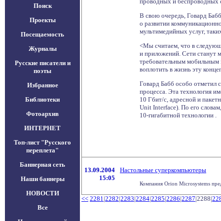
проводных и беспроводных 
Поиск
В свою очередь, Говард Бабб
Проекты
о развитии коммуникационн
мультимедийных услуг, таких
Посещаемость
<Мы считаем, что в следующ
Журналы
и приложений. Сети станут 
требовательным мобильным кл
Русские писатели и
воплотить в жизнь эту конце
поэты
Говард Бабб особо отметил с
Избранное
процесса. Эта технология и
Библиотеки
10 Гбит/с, адресной и пакет
Unit Interface). По его слов
Фотоархив
10-гигабитной технологии .
ИНТЕРНЕТ
Топ-лист "Русского
переплета"
Баннерная сеть
13.09.2004
Настольные суперкомпьютеры
15:05
Наши баннеры
Компания Orion Microsystems пред
НОВОСТИ
<<
2281
|
2282
|
2283
|
2284
|
2285
|
2286
|
2287
|2288|
22
Все