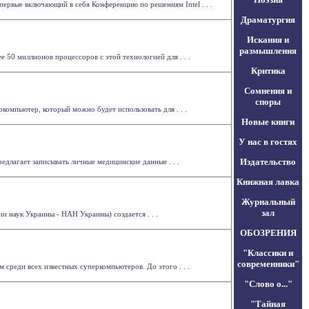
первые включающий в себя Конференцию по решениям Intel . . .
Драматургия
Искания и
размышления
е 50 миллионов процессоров с этой технологией для . . .
Критика
Сомнения и
споры
компьютер, который можно будет использовать для . . .
Новые книги
У нас в гостях
Издательство
едлагает записывать личные медицинские данные . . .
Книжная лавка
Журнальный
зал
и наук Украины - НАН Украины) создается . . .
ОБОЗРЕНИЯ
"Классики и
современники"
среди всех известных суперкомпьютеров. До этого . . .
"Слово о..."
"Тайная