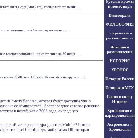
Русские храмы
и монастыри
тает Винт Серф (Vint Cerf), специалист стоявший . . .
Видеоархив
ФИЛОСОФИЯ
ичие легальных онлайновых музыкальных . . .
Современная
русская мысль
Искания и
размышления
е телекоммуникаций - по состоянию на 30 июня . . .
ИСТОРИЯ
ХРОНОС
авляет $500 млн. Об этом 16 сентября на круглом . . .
История России
История в МГУ
Слово о полку
дет на смену Sonoma, которая будет доступна уже в
Игореве
 один из ее компонентов - беспроводное сетевое решение
Хронология и
доступна в ноутбуках с 2006 года, очередную
парахронология
Астрономия и
неральный менеджер подразделения Mobile Platforms
Хронология
нологии Intel Centrino для мобильных ПК, которая