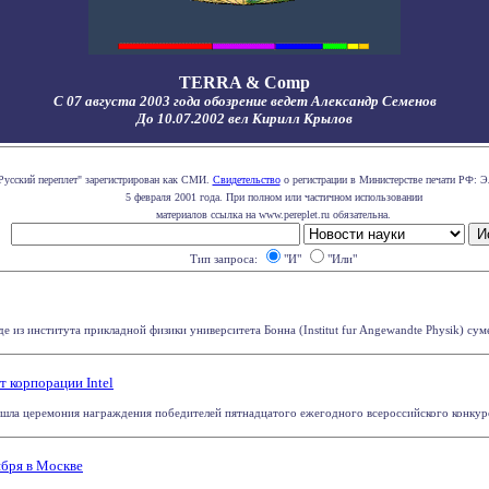
TERRA & Comp
С 07 августа 2003 года обозрение ведет Александр Семенов
До 10.07.2002 вел Кирилл Крылов
Русский переплет" зарегистрирован как СМИ.
Свидетельство
о регистрации в Министерстве печати РФ: Э
5 февраля 2001 года. При полном или частичном использовании
материалов ссылка на www.pereplet.ru обязательна.
Тип запроса:
"И"
"Или"
из института прикладной физики университета Бонна (Institut fur Angewandte Physik) суме
 корпорации Intel
шла церемония награждения победителей пятнадцатого ежегодного всероссийского конкурса
ября в Москве