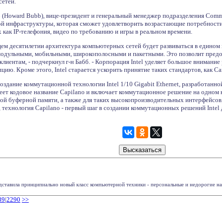
сетей.
 (Howard Bubb), вице-президент и генеральный менеджер подразделения Communi
ой инфраструктуры, которая сможет удовлетворить возрастающие потребност
 как IP-телефония, видео по требованию и игры в реальном времени.
ем десятилетии архитектура компьютерных сетей будет развиваться в едином 
модульными, мобильными, широкополосными и пакетными. Это позволит пред
иентам, - подчеркнул г-н Бабб. - Корпорация Intel уделяет большое внимани
пцию. Кроме этого, Intel старается ускорить принятие таких стандартов, как C
оздание коммутационной технологии Intel 1/10 Gigabit Ethernet, разработанн
меет кодовое название Capilano и включает коммутационное решение на одном 
ной буферной памяти, а также для таких высокопроизводительных интерфейсов, к
ам, технология Capilano - первый шаг в создании коммутационных решений Intel
ставила принципиально новый класс компьютерной техники - персональные и недорогие наст
89
|
2290
>>