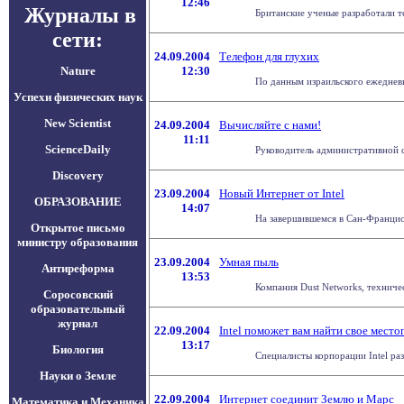
12:46
Журналы в
Британские ученые разработали т
сети:
24.09.2004
Телефон для глухих
Nature
12:30
По данным израильского ежедневно
Успехи физических наук
New Scientist
24.09.2004
Вычисляйте с нами!
11:11
ScienceDaily
Руководитель административной с
Discovery
23.09.2004
Новый Интернет от Intel
ОБРАЗОВАНИЕ
14:07
На завершившемся в Сан-Франциско
Открытое письмо
министру образования
23.09.2004
Умная пыль
Антиреформа
13:53
Компания Dust Networks, техничес
Соросовский
образовательный
журнал
22.09.2004
Intel поможет вам найти свое мест
13:17
Биология
Специалисты корпорации Intel ра
Науки о Земле
22.09.2004
Интернет соединит Землю и Марс
Математика и Механика