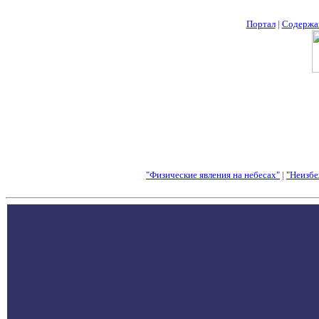
Портал
|
Содержа
"Физические явления на небесах"
|
"Неизбе