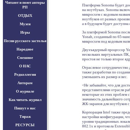
Читают и поют авторы
Платформа Sonoma будет дост
РП
на ноутбуках. Sonoma включа
микросхем с кодовым назван
ОТДЫХ
ноутбуков от разных произв
а в будущем будет доступна 
Музеи
За платформой Sonoma после
Игры
Yonah, созданный по 65-нан
Песни русского застолья
микросхем под кодовым назва
Народное
Двухъядерный процессор Yon
нескольких виртуальных ПК,
Смешное
простоя не только второе яд
О НАС
Отраслевое сотрудничество д
также разработки по создан
Редколлегия
уменьшить их размер и вес.
Авторам
<Не забывайте, что для дос
представителями отрасли раб
О журнале
некоторые из этих проблем с
значимость дальнейшего сотр
Как читать журнал
ЖК-экранов для ноутбуков с 
Пишут о нас
Корпорация Intel также пред
Тираж
настройки конфигурации, чт
уровня традиционных локаль
РЕСУРСЫ
802.1x и протокола Extensib