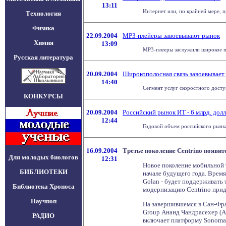
13:11
Интернет или, по крайней мере, п
Технология
Физика
22.09.2004
MP3-плейеры завоевывают рынок
Химия
13:09
MP3-плееры заслужили широкое пр
Русская литература
20.09.2004
Широкополосная связь завоевывает
14:40
Сегмент услуг скоростного досту
КОНКУРСЫ
20.09.2004
Российский рынок ИТ - 6 млрд. дол
12:44
Годовой объем российского рынка
16.09.2004
Третье поколение Centrino появитс
Для молодых биологов
12:31
Новое поколение мобильной т
БИБЛИОТЕКИ
начале будущего года. Время
Golan - будет поддерживать 
Библиотека Хроноса
модернизацию Centrino прид
Научпоп
На завершившемся в Сан-Фран
Group Ананд Чандрасехер (A
РАДИО
включает платформу Sonoma 