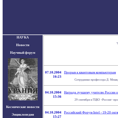
НАУКА
"
Новости
Научный форум
07.10.2004
Прорыв к квантовым компьютерам
16:23
Сотрудники профессора Д. Мешеде 
04.10.2004
Награда лучшему учителю России от
15:36
29 сентября в ГЦКЗ <Россия> про
Космические новости
04.10.2004
Российский Форум Intel - 19-20 окт
Энциклопедия
15:27