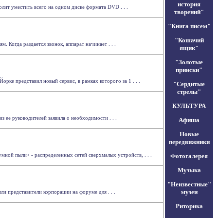
история
лит уместить всего на одном диске формата DVD . . .
творений"
"Книга писем"
"Кошачий
 Когда раздается звонок, аппарат начинает . . .
ящик"
"Золотые
прииски"
ке представил новый сервис, в рамках которого за 1 . . .
"Сердитые
стрелы"
КУЛЬТУРА
з ее руководителей заявила о необходимости . . .
Афиша
Новые
передвижники
умной пыли> - распределенных сетей сверхмалых устройств, . . .
Фотогалерея
Музыка
"Неизвестные"
музеи
и представители корпорации на форуме для . . .
Риторика