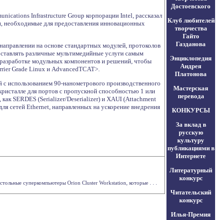
Достоевского
cations Infrastructure Group корпорации Intel, рассказал
Клуб любителей
и, необходимые для предоставления инновационных
творчества
Гайто
Газданова
направлении на основе стандартных модулей, протоколов
оставлять различные мультимедийные услуги самым
Энциклопедия
е разработке модульных компонентов и решений, чтобы
Андрея
arrier Grade Linux и AdvancedTCAT>.
Платонова
ой с использованием 90-нанометрового производственного
Мастерская
кристалле для портов с пропускной способностью 1 или
перевода
ак SERDES (Serializer/Deserializer) и XAUI (Attachment
 для сетей Ethernet, направленных на ускорение внедрения
КОНКУРСЫ
За вклад в
русскую
культуру
публикациями в
Интернете
Литературный
конкурс
ольные суперкомпьютеры Orion Cluster Workstation, которые . . .
Читательский
конкурс
Илья-Премия