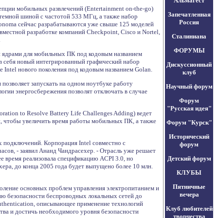
Альмагест
пции мобильных развлечений (Entertainment on-the-go)
Запечатленная
стемной шиной с частотой 533 МГц, а также набор
Россия
 Sonoma сейчас разрабатываются уже свыше 125 моделей
естной разработке компаний Checkpoint, Cisco и Nortel,
Сталиниана
.
ФОРУМЫ
мя ядрами для мобильных ПК под кодовым названием
 в себя новый интегрированный графический набор
Дискуссионный
 Intel нового поколения под кодовым названием Golan.
клуб
 позволяет запускать на одном ноутбуке работу
Научный форум
огии энергосбережения позволят отключать в случае
Форум
"Русская идея"
tion to Resolve Battery Life Challenges Adding) ведет
й, чтобы увеличить время работы мобильных ПК, а также
Форум "Курск"
Исторический
 подключений. Корпорация Intel совместно с
форум
асов, - заявил Ананд Чандрасехер. - Отрасль уже решает
ее время реализовала спецификацию ACPI 3.0, но
Детский форум
ера, до конца 2005 года будет выпущено более 10 млн.
КЛУБЫ
Пятничные
еодоление основных проблем управления электропитанием и
вечера
нию безопасности беспроводных локальных сетей до
uthentication, описывающее применение технологий
Клуб любителей
йства и достичь необходимого уровня безопасности
творчества