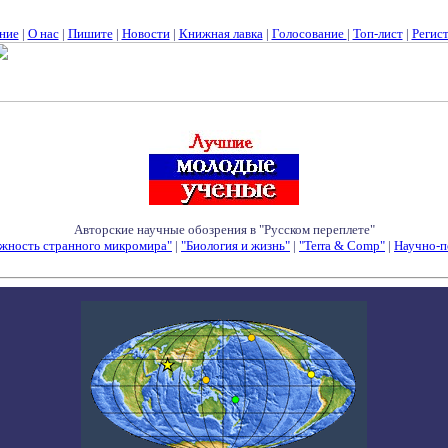
ние
|
О нас
|
Пишите
|
Новости
|
Книжная лавка
|
Голосование
|
Топ-лист
|
Регис
Авторские научные обозрения в "Русском переплете"
жность странного микромира"
|
"Биология и жизнь"
|
"Terra & Comp"
|
Научно-п
Семинары - Конференции - Симпозиумы - Конкурсы