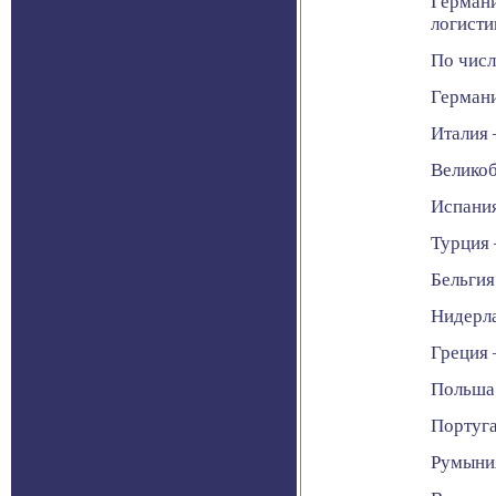
Германи
логисти
По числ
Германи
Италия 
Великоб
Испания
Турция 
Бельгия
Нидерл
Греция 
Польша
Португа
Румыни