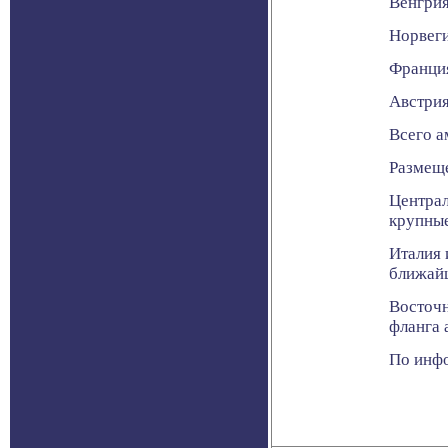
Венгрия
Норвеги
Франци
Австрия
Всего а
Размеще
Централ
крупные
Италия 
ближайш
Восточн
фланга 
По инфо