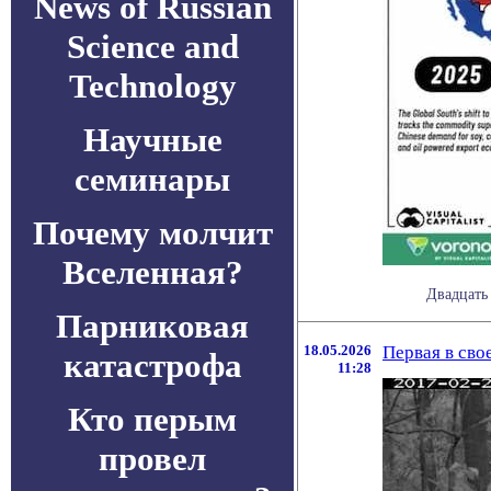
News of Russian
Science and
Technology
Научные
семинары
Почему молчит
Вселенная?
Двадцать
Парниковая
18.05.2026
Первая в сво
катастрофа
11:28
Кто перым
провел