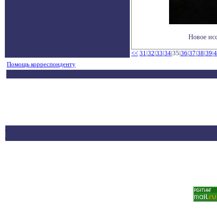
Новое исс
<<
31
|
32
|
33
|
34
|35|
36
|
37
|
38
|
39
|
4
Помощь корреспонденту