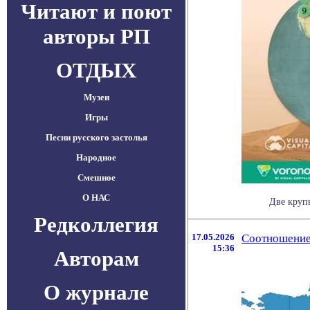
Читают и поют
авторы РП
ОТДЫХ
Музеи
Игры
Песни русского застолья
Народное
Смешное
О НАС
Две круп
Редколлегия
17.05.2026
Соотношение
15:36
Авторам
О журнале