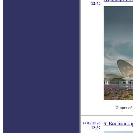
12:45
Индия об
17.05.2026
5. Высокоско
12:37