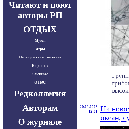
Читают и поют
авторы РП
ОТДЫХ
Музеи
Игры
Песни русского застолья
Народное
Смешное
Групп
грибо
О НАС
высок
Редколлегия
Авторам
20.03.2026
На ново
12:31
океан, 
О журнале