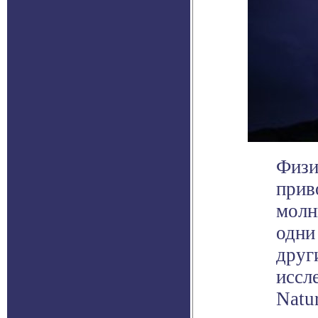
Физи
прив
молн
одни
друг
иссл
Natur