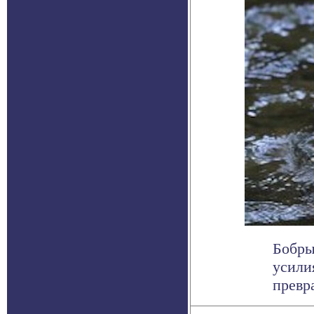
Бобры
усили
превр