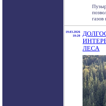
Пузыр
позво
газов 
19.03.2026
ДОЛГО
10:20
ИНТЕР
ЛЕСА