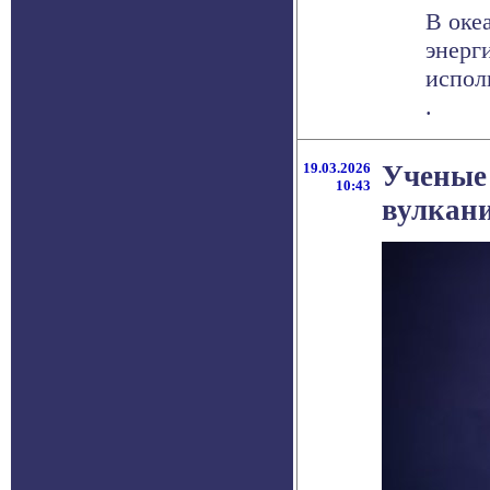
В оке
энерг
исполь
.
19.03.2026
Ученые 
10:43
вулкан