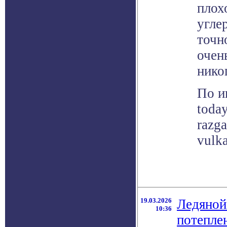
плох
угле
точн
очен
нико
По и
toda
razg
vulk
19.03.2026
Ледяной
10:36
потепле