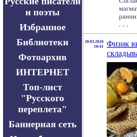
Русские писатели
Согла
магма
и поэты
ранни
. . .
Избранное
Библиотеки
20.03.2026
Физик в
10:41
складыв
Фотоархив
ИНТЕРНЕТ
Топ-лист
"Русского
переплета"
Баннерная сеть