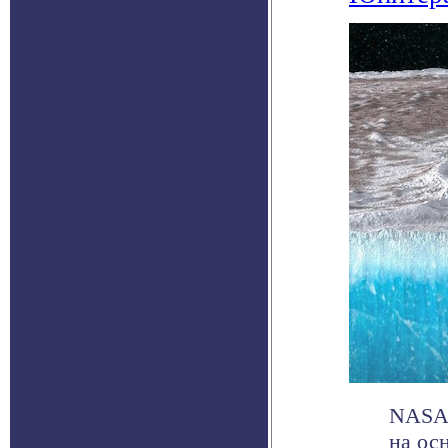
NASA 
на ос