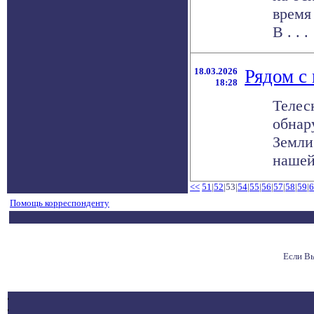
время
В . . .
18.03.2026
Рядом с 
18:28
Телес
обнар
Земли
нашей,
<<
51
|
52
|53|
54
|
55
|
56
|
57
|
58
|
59
|
6
Помощь корреспонденту
Если В