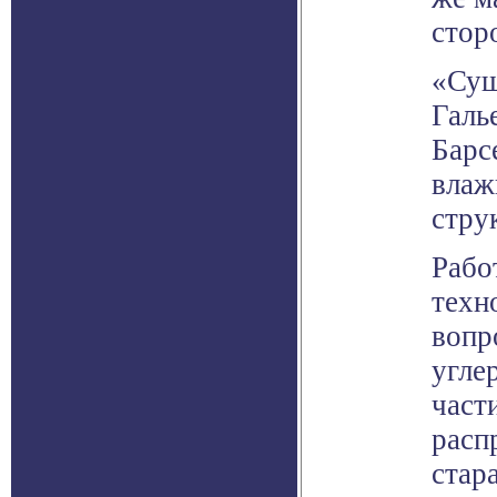
стор
«Сущ
Галь
Барс
влаж
стру
Рабо
техн
вопр
угле
част
расп
стар