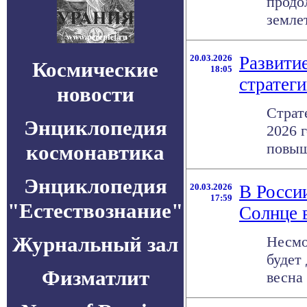
продо
землет
20.03.2026
Развити
Космические
18:05
стратег
новости
Страт
Энциклопедия
2026 
повыш
космонавтика
Энциклопедия
20.03.2026
В Росси
17:59
"Естествознание"
Солнце 
Журнальный зал
Несмо
будет
Физматлит
весна 