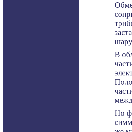
Обме
сопр
триб
заст
шару
В об
част
элек
Поло
част
межд
Но ф
симм
же м