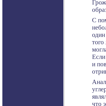
Грож
обра
С по
небо
один
того
могл
Если
и по
отри
Анал
угле
явля
что 