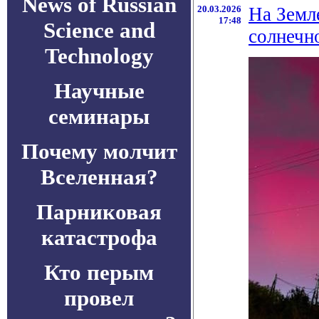
News of Russian
20.03.2026
На Земл
17:48
Science and
солнечн
Technology
Научные
семинары
Почему молчит
Вселенная?
Парниковая
катастрофа
Кто перым
провел