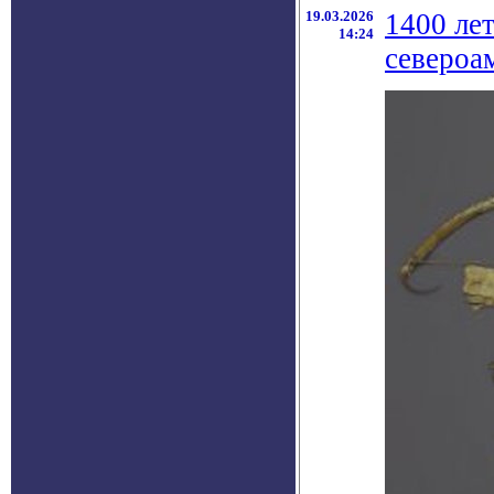
19.03.2026
1400 лет
14:24
североа