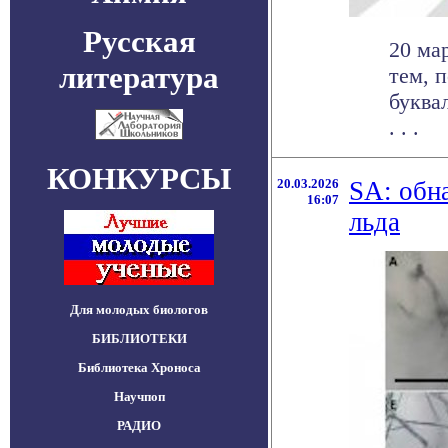
Русская
20 ма
литература
тем, 
буква
. . .
КОНКУРСЫ
20.03.2026
SA: обн
16:07
льда
Для молодых биологов
БИБЛИОТЕКИ
Библиотека Хроноса
Научпоп
РАДИО