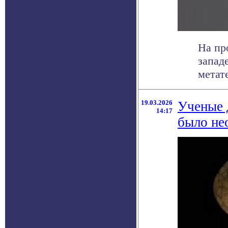
На пр
запад
метате
19.03.2026
Ученые 
14:17
было не