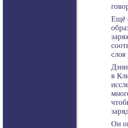
гово
Ещё 
обра
заря
соот
слоя
Дэни
в Кл
иссл
мног
чтоб
заря
Он о