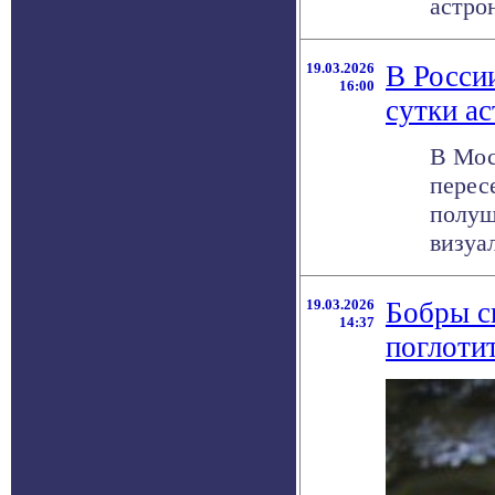
астро
19.03.2026
В России
16:00
сутки а
В Мос
перес
полуш
визуал
19.03.2026
Бобры с
14:37
поглоти