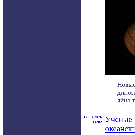
Новые
диноз
яйца т
19.03.2026
Ученые 
14:02
океанск