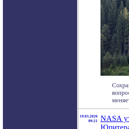
Сохра
вопро
меняет
19.03.2026
NASA ут
09:21
Юпитера