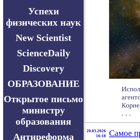
Успехи
физических наук
New Scientist
ScienceDaily
Discovery
ОБРАЗОВАНИЕ
Испол
агент
Открытое письмо
Корне
министру
. . .
образования
20.03.2026
Самое п
Антиреформа
16:18