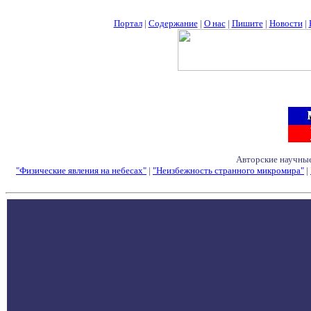
Портал
|
Содержание
|
О нас
|
Пишите
|
Новости
|
Авторские научные
"Физические явления на небесах"
|
"Неизбежность странного микромира"
|
Семинары - Конфе