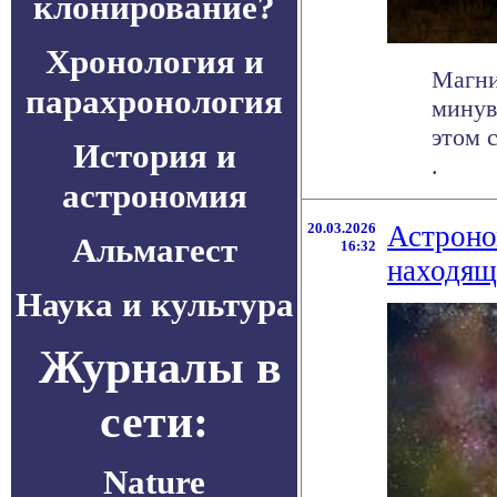
клонирование?
Хронология и
Магни
парахронология
минув
этом 
История и
.
астрономия
20.03.2026
Астроно
Альмагест
16:32
находящ
Наука и культура
Журналы в
сети:
Nature