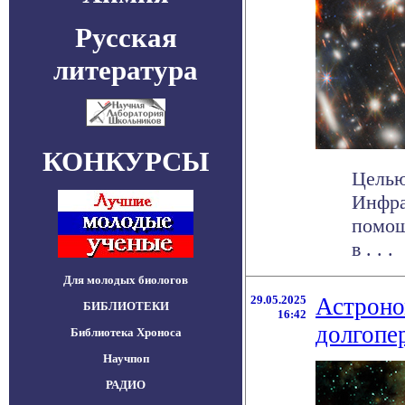
Русская
литература
КОНКУРСЫ
Целью
Инфра
помощ
в . . .
Для молодых биологов
29.05.2025
Астроно
БИБЛИОТЕКИ
16:42
долгопе
Библиотека Хроноса
Научпоп
РАДИО