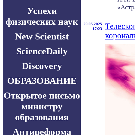
«Астр
Успехи
физических наук
29.05.2025
Телеско
17:23
New Scientist
коронал
ScienceDaily
Discovery
ОБРАЗОВАНИЕ
Открытое письмо
министру
образования
Антиреформа