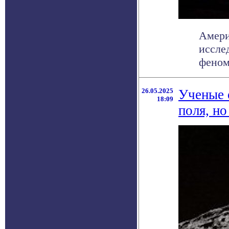
Амери
иссле
феном
26.05.2025
Ученые 
18:09
поля, н