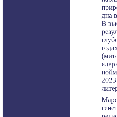
прир
дна 
В вы
резу
глуб
года
(мит
ядер
пойм
2023
лите
Маро
гене
реги