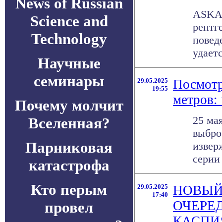
News of Russian
ASKAP
Science and
рентг
Technology
повед
удается
Научные
семинары
29.05.2025
Посмотр
19:55
метров: 
Почему молчит
25 ма
Вселенная?
выбро
Парниковая
извер
серии .
катастрофа
Кто перым
29.05.2025
НОВЫЙ
17:40
ОЧЕРЕ
провел
КАСПИ