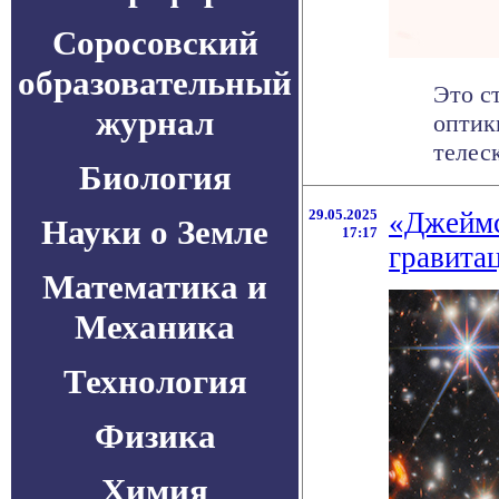
Соросовский
образовательный
Это с
журнал
оптик
телес
Биология
29.05.2025
«Джеймс
Науки о Земле
17:17
гравита
Математика и
Механика
Технология
Физика
Химия