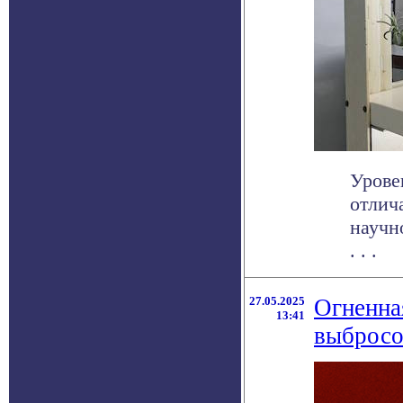
Урове
отлича
научн
. . .
27.05.2025
Огненна
13:41
выбросо