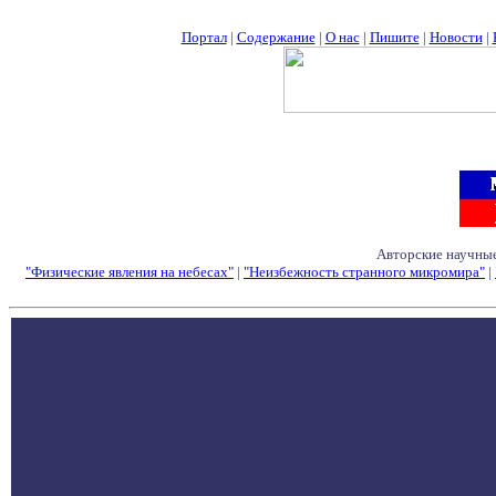
Портал
|
Содержание
|
О нас
|
Пишите
|
Новости
|
Авторские научные
"Физические явления на небесах"
|
"Неизбежность странного микромира"
|
Семинары - Конфе