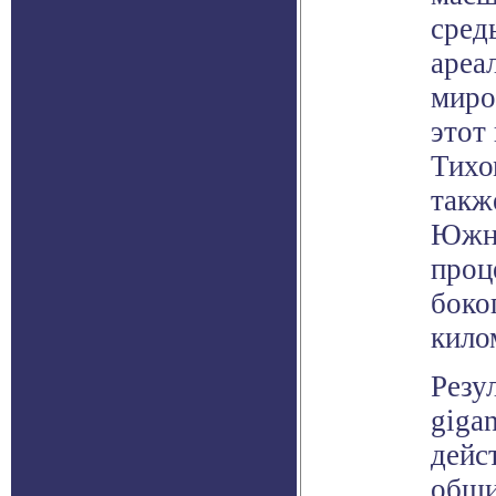
сред
ареа
миро
этот
Тихо
такж
Южно
проц
боко
кило
Резу
giga
дейс
обши