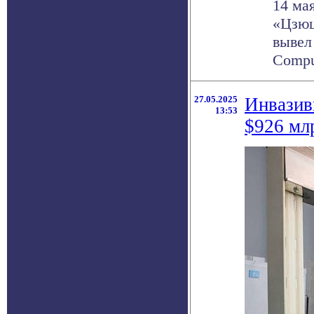
14 ма
«Цзюц
вывел
Comput
27.05.2025
Инвазив
13:53
$926 мл