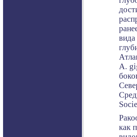
глуб
дост
расп
ране
вида
глуб
Атла
A. g
боко
Севе
Сред
Soci
Рако
как 
видо