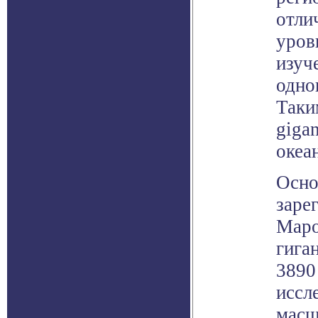
отли
уров
изуч
одно
Таки
giga
океа
Осно
заре
Маро
гига
3890
иссл
масш