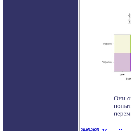
Они о
попыт
перем
28.05.2025