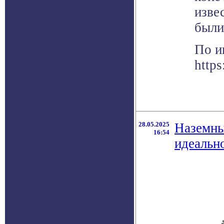
изве
были
По и
https
28.05.2025
Наземны
16:54
идеальн