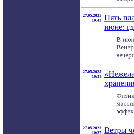
27.05.2025
Пять пл
10:43
июне: гд
В июн
Венер
вечер
27.05.2025
«Нежела
10:31
хранени
Физик
масси
эффек
27.05.2025
Ветры ч
10:27