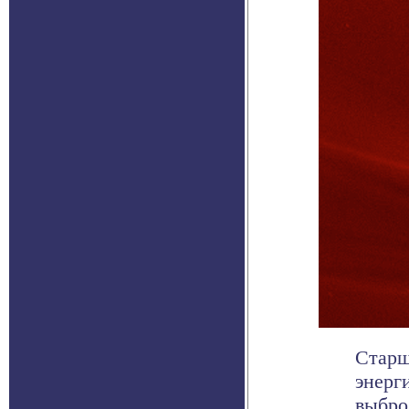
Старш
энерг
выбро