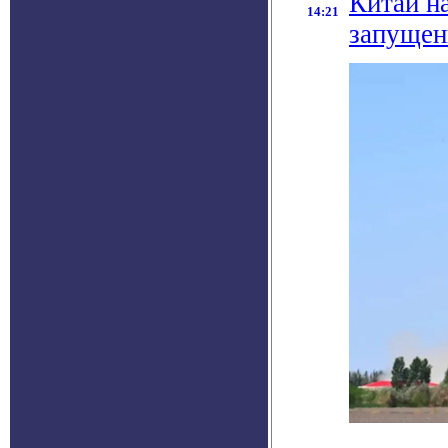
Китай н
14:21
запущен