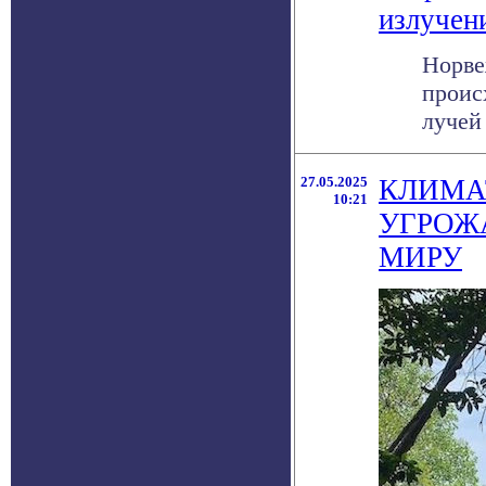
излучен
Норве
проис
лучей 
27.05.2025
КЛИМА
10:21
УГРОЖ
МИРУ