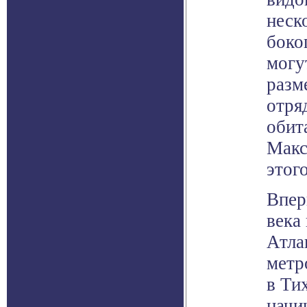
неск
боко
могу
разм
отряд
обит
Макс
этог
Впер
века
Атла
метр
в Ти
начи