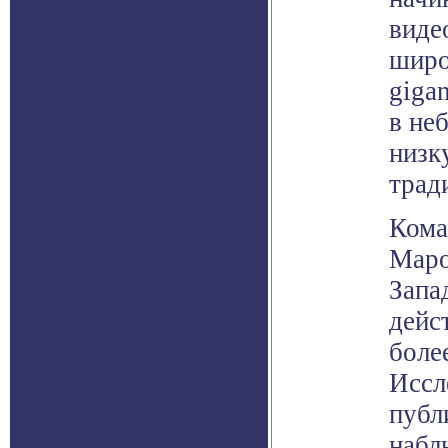
виде
широ
giga
в не
низк
трад
Кома
Маро
Запа
дейс
боле
Иссл
публ
набл