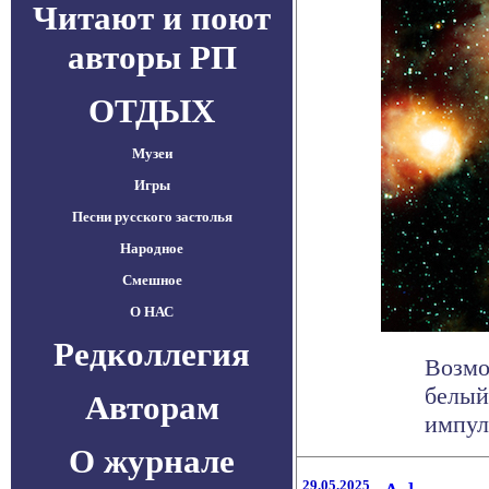
Читают и поют
авторы РП
ОТДЫХ
Музеи
Игры
Песни русского застолья
Народное
Смешное
О НАС
Редколлегия
Возмо
белый
Авторам
импул
О журнале
29.05.2025