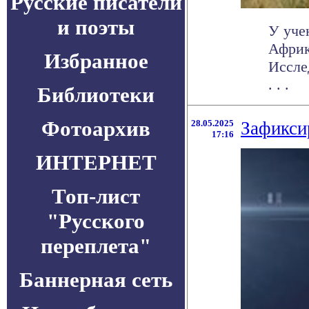
Русские писатели
и поэты
У уче
Африк
Избранное
Иссле
. . .
Библиотеки
Фотоархив
28.05.2025
Зафикси
17:16
ИНТЕРНЕТ
Топ-лист
"Русского
переплета"
Баннерная сеть