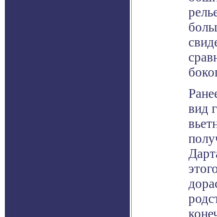
рель
боль
свид
срав
боко
Ране
вид 
вьет
полу
Дарт
этог
дора
родс
коне