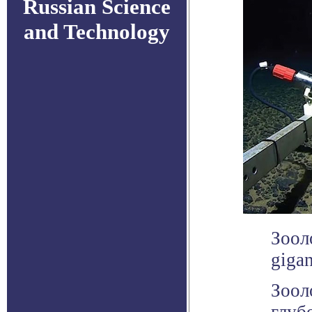
Russian Science
and Technology
Зоол
giga
Зоол