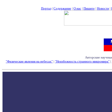
Портал
|
Содержание
|
О нас
|
Пишите
|
Новости
|
Авторские научные
"Физические явления на небесах"
|
"Неизбежность странного микромира"
|
Семинары - Конфе