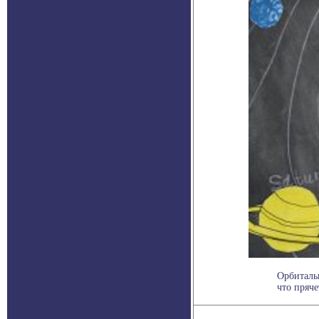
Орбиталь
что пряче