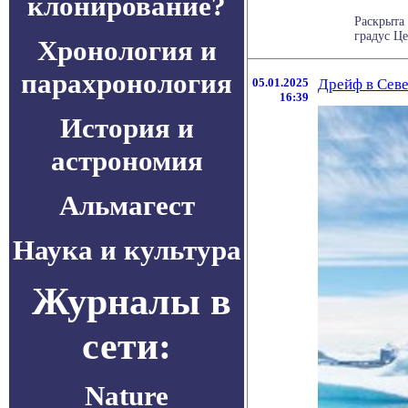
клонирование?
Раскрыта
градус Це
Хронология и
парахронология
05.01.2025
Дрейф в Сев
16:39
История и
астрономия
Альмагест
Наука и культура
Журналы в
сети:
Nature