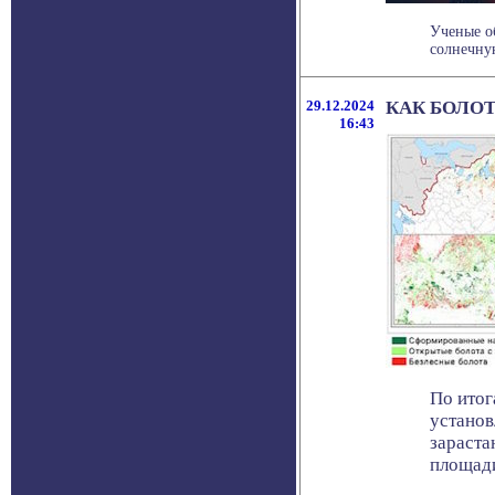
Ученые о
солнечную
29.12.2024
КАК БОЛОТ
16:43
По итог
установ
зараста
площади