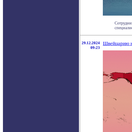
Сотрудни
специали
29.12.2024
Швейцарию н
09:23