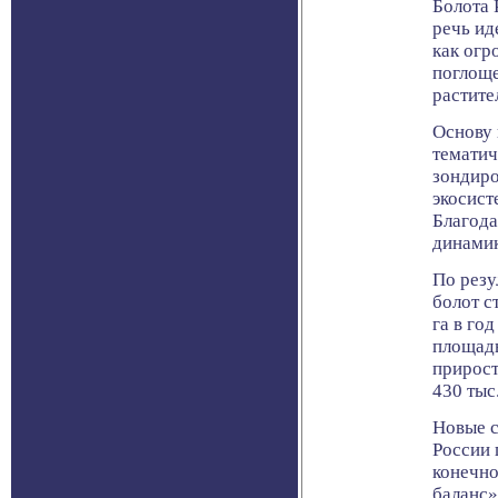
Болота 
речь ид
как огр
поглоще
растите
Основу 
тематич
зондиро
экосист
Благода
динамик
По резу
болот с
га в го
площадь
прирост
430 тыс.
Новые с
России 
конечно
баланс»