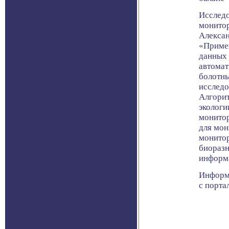
Исследо
монитор
Алексан
«Приме
данных 
автома
болотн
исследо
Алгорит
экологи
монитор
для мон
монитор
биоразн
информ
Информ
с портал