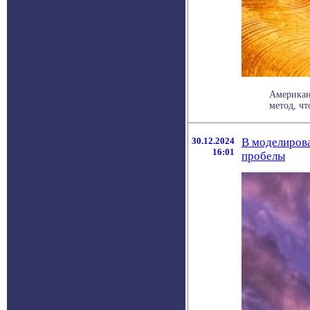
Американ
метод, чт
30.12.2024
В моделиров
16:01
пробелы