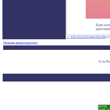
Хуже все
адаптацию
<<
151
|
152
|
153
|
154
|
155
|
156
|15
Помощь корреспонденту
Если Вы