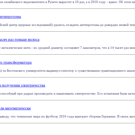
 онлайнового видеоконтента в Рунете вырастет в 10 раз, а в 2010 году - вдвое. Об этом пиш
антипротоны
ский центр ядерных исследований) удалось охладить антипротоны до рекордно низкой темп
ысяч раз тоньше волоса
металлические нити - их средний диаметр составляет 7 нанометров, что в 14 тысяч раз мень
го трансформатора
) из Бостонского университета выдвинул гипотезу о существовании гравитационного аналог
 получения электричества
способный при ударах производить и накапливать электричество. Его испытания были начат
ли математически
ыводу, что чемпионат мира по футболу 2010 года выиграет сборная Германии. В своих вычи