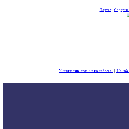
Портал
|
Содержа
"Физические явления на небесах"
|
"Неизбе