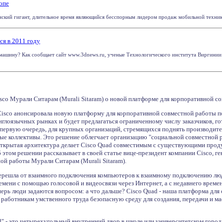
опе
ский гигант, длительное время являющийся бесспорным лидером продаж мобильной техники 
ся в 2011 году
машину? Как сообщает сайт www.3dnews.ru, ученые Технологического института Виргинии (V
sco Мурали Ситарам (Murali Sitaram) о новой платформе для корпоративной с
Cisco анонсировала новую платформу для корпоративной совместной работы по
нглоязычных рынках и будет предлагаться ограниченному числу заказчиков, г
 первую очередь, для крупных организаций, стремящихся поднять производите
ые коллективы. Это решение облегчает организацию "социальной совместной
открытая архитектура делает Cisco Quad совместимым с существующими проду
б этом решении рассказывает в своей статье вице-президент компании Cisco,
ой работы Мурали Ситарам (Murali Sitaram).
 перешла от взаимного подключения компьютеров к взаимному подключению лю
мени с помощью голосовой и видеосвязи через Интернет, а с недавнего време
перь люди задаются вопросом: а что дальше? Cisco Quad - наша платформа дл
 работникам умственного труда безопасную среду для создания, передачи и м
d" - это четырехугольный внутренний двор в школе или университетском городке.