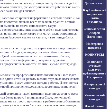
у возможность по своему усмотрению добавлять людей в
Достоевского
немало областей, где электронная почта работает не очень
Клуб любителей
олее важными для бизнеса.
творчества
. Facebook сохраняет информацию в сетевом облаке и, как
Гайто
пользователи меньше всего хотели бы хранить в такой
Газданова
ни были бы не прочь использовать такую
Энциклопедия
ь распространять информацию о себе и получать отклики
Андрея
цы предприятия, но завтра они могут распространиться
Платонова
огии Facebook станет не хватать, и вам понадобится
Мастерская
перевода
зменится, но, я думаю, по утрам нам все чаще придется
роприятий и дел, находящихся на особом контроле
КОНКУРСЫ
isco Quad пользователь сможет отслеживать события,
, документы и информацию, созданные другими
За вклад в
 профессиональной сети: хотите - сузьте этот круг до
русскую
культуру
публикациями в
выполнение профессиональных обязанностей и создает
Интернете
ие одной и той же работы в своих трудовых коллективах,
му мнению, будут меняться методы работы. И именно так
Литературный
, живой пример использования современных технологий.
конкурс
аждый сотрудник нашей компании получит доступ ко всем
Читательский
став более широкой инициативы Cisco, получившей
конкурс
смысле мы не просто применяем в работе свои собственные
, помогут заказчикам быстрее осваивать новые методы
Илья-Премия