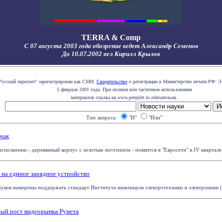
TERRA & Comp
С 07 августа 2003 года обозрение ведет Александр Семенов
До 10.07.2002 вел Кирилл Крылов
Русский переплет" зарегистрирован как СМИ.
Свидетельство
о регистрации в Министерстве печати РФ: Э
5 февраля 2001 года. При полном или частичном использовании
материалов ссылка на www.pereplet.ru обязательна.
Тип запроса:
"И"
"Или"
чак
сполнении - деревянный корпус с золотым логотипом - появится в "Евросети" в IV квартале, 
 на единое зарядное устройство
уков намерены поддержать стандарт Института инженеров электротехники и электроники (IEE
ный рост видеорынка Рунета