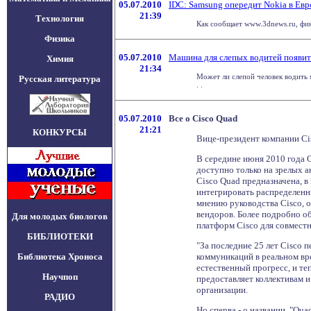
05.07.2010
IDC: Samsung опередит Nokia в Евр
21:39
Технология
Как сообщает www.3dnews.ru, фин
Физика
05.07.2010
Машина для слепых водитей появит
Химия
21:34
Может ли слепой человек водить 
Русская литература
. .
05.07.2010
Все о Cisco Quad
21:21
КОНКУРСЫ
Вице-президент компании Ci
В середине июня 2010 года 
доступно только на зрелых а
Cisco Quad предназначена, в
интегрировать распределенн
мнению руководства Cisco, 
вендоров. Более подробно о
Для молодых биологов
платформ Cisco для совместн
БИБЛИОТЕКИ
"За последние 25 лет Cisco
Библиотека Хроноса
коммуникаций в реальном вре
естественный прогресс, и те
Научпоп
предоставляет коллективам и
организации.
РАДИО
Но сперва - о названии. "Qua