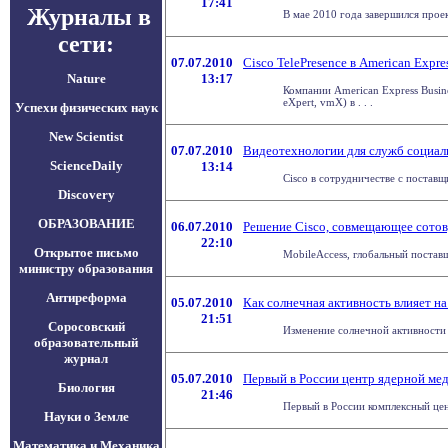
17:41
Журналы в
В мае 2010 года завершился про
сети:
07.07.2010
Cisco TelePresence в American Expre
Nature
13:17
Компании American Express Busine
eXpert, vmX) в . . .
Успехи физических наук
New Scientist
07.07.2010
Видеотехнологии для служб социал
ScienceDaily
13:14
Cisco в сотрудничестве с постав
Discovery
ОБРАЗОВАНИЕ
06.07.2010
Решение Cisco, совмещающее сотову
22:10
Открытое письмо
MobileAccess, глобальный постав
министру образования
Антиреформа
05.07.2010
Как солнечная активность влияет н
21:51
Соросовский
Изменение солнечной активности 
образовательный
журнал
05.07.2010
Первый в России центр ядерной ме
Биология
21:46
Первый в России комплексный цен
Науки о Земле
Математика и Механика