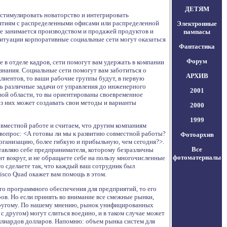
ДЕТЯМ
стимулировать новаторство и интегрировать
иятиям с распределенными офисами или распределенной
Электронные
ке занимается производством и продажей продуктов и
пампасы
ситуации корпоративные социальные сети могут оказаться
Фантастика
Форум
в отделе кадров, сети помогут вам удержать в компании
знания. Социальные сети помогут вам заботиться о
АРХИВ
лиентов, то ваши рабочие группы будут, в первую
ть различные задачи от управления до инженерного
2001
вой области, то вы ориентированы своевременное
из них может создавать свои методы и варианты
2000
1999
овместной работе и считаем, что другим компаниям
 вопрос: <А готовы ли мы к развитию совместной работы?
Фотоархив
ганизацию, более гибкую и прибыльную, чем сегодня?>.
Все
дставляю себе предпринимателя, которому безразличны
фотоматериалы
ит вокруг, и не обращаете себе на пользу многочисленные
то сделаете так, что каждый ваш сотрудник был
sco Quad окажет вам помощь в этом.
ого программного обеспечения для предприятий, то его
ов. Но если принять во внимание все смежные рынки,
-другому. По нашему мнению, рынок унифицированных
с другом) могут слиться воедино, и в таком случае может
ллиардов долларов. Напомню: объем рынка систем для