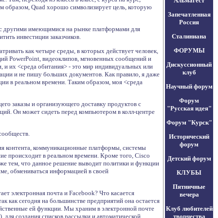
Альмагест
м образом, Quad хорошо символизирует цель, которую
Запечатленная
Россия
ь с другими имеющимися на рынке платформами для
Сталиниана
тить инвестиции заказчиков.
ФОРУМЫ
тривать как четыре среды, в которых действует человек,
ций PowerPoint, видеоклипов, мгновенных сообщений и
Дискуссионный
 и их <среда обитания> - это мир индивидуальных или
клуб
ации и не пишу больших документов. Как правило, я даже
ции в реальном времени. Таким образом, моя <среда
Научный форум
Форум
щего заказы и организующего доставку продуктов с
"Русская идея"
кций. Он может сидеть перед компьютером в колл-центре
Форум "Курск"
 сообществ.
Исторический
форум
ния контента, коммуникационные платформы, системы
ние происходит в реальном времени. Кроме того, Cisco
Детский форум
кже тем, что данное решение выводит политики и функции
име, обмениваться информацией в своей
КЛУБЫ
Пятничные
ет электронная почта и Facebook? Что касается
вечера
так как сегодня на большинстве предприятий она остается
ойственные ей функции. Мы храним в электронной почте
Клуб любителей
, для создания списков рассылки и автоматической
творчества