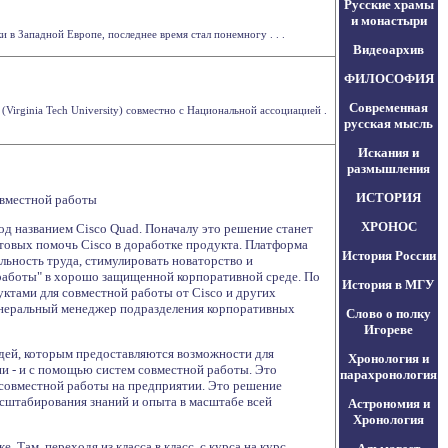
Русские храмы
и монастыри
в Западной Европе, последнее время стал понемногу . . .
Видеоархив
ФИЛОСОФИЯ
Современная
irginia Tech University) совместно с Национальной ассоциацией .
русская мысль
Искания и
размышления
ИСТОРИЯ
овместной работы
ХРОНОС
д названием Cisco Quad. Поначалу это решение станет
отовых помочь Cisco в доработке продукта. Платформа
История России
льность труда, стимулировать новаторство и
 работы" в хорошо защищенной корпоративной среде. По
История в МГУ
ктами для совместной работы от Cisco и других
 генеральный менеджер подразделения корпоративных
Слово о полку
Игореве
дей, которым предоставляются возможности для
Хронология и
ни - и с помощью систем совместной работы. Это
парахронология
я совместной работы на предприятии. Это решение
асштабирования знаний и опыта в масштабе всей
Астрономия и
Хронология
 Там, переходя из класса в класс, с курса на курс,