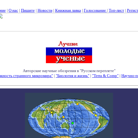
ние
|
О нас
|
Пишите
|
Новости
|
Книжная лавка
|
Голосование
|
Топ-лист
|
Регис
Авторские научные обозрения в "Русском переплете"
жность странного микромира"
|
"Биология и жизнь"
|
"Terra & Comp"
|
Научно-п
Семинары - Конференции - Симпозиумы - Конкурсы