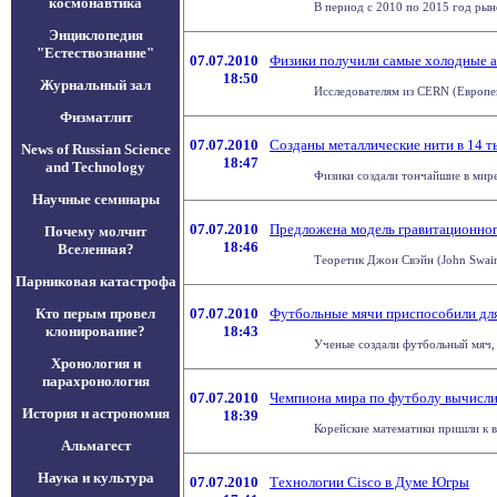
космонавтика
В период с 2010 по 2015 год рынок
Энциклопедия
"Естествознание"
07.07.2010
Физики получили самые холодные 
18:50
Журнальный зал
Исследователям из CERN (Европей
Физматлит
07.07.2010
Созданы металлические нити в 14 т
News of Russian Science
18:47
and Technology
Физики создали тончайшие в мире 
Научные семинары
07.07.2010
Предложена модель гравитационно
Почему молчит
18:46
Вселенная?
Теоретик Джон Свэйн (John Swain
Парниковая катастрофа
Кто перым провел
07.07.2010
Футбольные мячи приспособили для
клонирование?
18:43
Ученые создали футбольный мяч, 
Хронология и
парахронология
07.07.2010
Чемпиона мира по футболу вычисли
История и астрономия
18:39
Корейские математики пришли к в
Альмагест
Наука и культура
07.07.2010
Технологии Cisco в Думе Югры