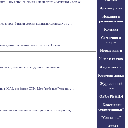
ет "РБК-daily" со ссылкой на прогноз аналитиков J'Son & . . .
Драматургия
Искания и
размышления
ературы. Физики смогли понизить температуру . . .
Критика
Сомнения и
споры
ше диаметра человеческого волоса. Статья . . .
Новые книги
У нас в гостях
Издательство
а электромагнитной индукции - появления . . .
Книжная лавка
Журнальный
зал
ы в ЮАР, сообщает CNN. Мяч "работает" так же, . . .
ОБОЗРЕНИЯ
"Классики и
современники"
слениях они использовали принцип симметрии, и, . . .
"Слово о..."
"Тайная