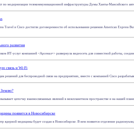
ект по модернизации телекоммуникационной инфраструктуры Думы Ханты-Мансийского авто
ss
ss Travel и Cisco достигли договоренности об использовании решения American Express Busi
ьного развития
щиком ИТ-услуг компанией <Арсенал+> развернула видеосеть для совместной работы, соедин
ю связь и Wi-Fi
щик решений для беспроводной связи на предприятиях, вместе с компанией Cisco разрабатыв
а Землю?
вызывает цепочку взаимосвязанных явлений в межпланетном пространстве и на нашей планет
дицины появится в Новосибирске
тр ядерной медицины будет создан в Новосибирске. В нем появится отделение радионуклидн