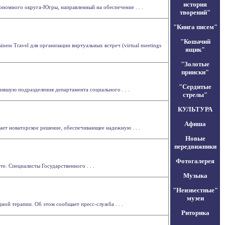
история
номного округа-Югры, направленный на обеспечение . . .
творений"
"Книга писем"
"Кошачий
ness Travel для организации виртуальных встреч (virtual meetings
ящик"
"Золотые
прииски"
"Сердитые
ившую подразделения департамента социального . . .
стрелы"
КУЛЬТУРА
Афиша
ает новаторское решение, обеспечивающее надежную . . .
Новые
передвижники
Фотогалерея
е. Специалисты Государственного . . .
Музыка
"Неизвестные"
музеи
ой терапии. Об этом сообщает пресс-служба . . .
Риторика