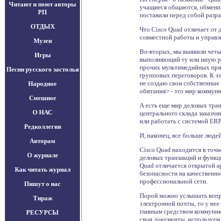
Читают и поют авторы
учащиеся общаются, обменив
РП
поставили перед собой разр
ОТДЫХ
Что Cisco Quad отличает от
совместной работы и управл
Музеи
Во-вторых, мы выявили четыр
Игры
выполняющий ту или иную ра
прочих мультимедийных прил
Песни русского застолья
групповых переговоров. К эт
не создаю свои собственные 
Народное
обитания> - это мир коммун
Смешное
А есть еще мир деловых тра
О НАС
центрального склада заказчи
или работать с системой ERP
Редколлегия
И, наконец, все больше люде
Авторам
Cisco Quad находится в точ
О журнале
деловых транзакций и функци
Quad отличается открытой а
Как читать журнал
безопасности на качественно
профессиональной сети.
Пишут о нас
Порой можно услышать вопро
Тираж
электронной почты, то у нее
главным средством коммуник
РЕСУРСЫ
свои документы, используем 