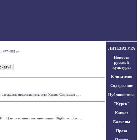
ЛИТЕРАТУРА
л. #77-4362 от
Новости
русской
культуры
К читателю
Содержание
Публицистика
рассказала представитель сети Ульяна Смольская . . .
"Курск"
Кавказ
E) на источники питания, пишет Digitimes. Это . . .
Балканы
Проза
Поэзия