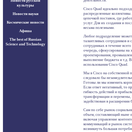
деятельности.
Новости русской
культуры
Cisco Quad идеально подход
распределенные коллективы.
Новости науки
цепочкой поставок, где рабо
Космические новости
услуг. Для их создания и по
весьма полезными.
Афиша
Любое подразделение может 
The best of Russian
талантливых сотрудников и с
Science and Technology
сотрудниках в течение всего
очередь, сфокусированы на з
проектирования, промышленн
выполнение бюджета и т.д. В
использования Cisco Quad.
Мы в Cisco на собственной п
следовало бы незамедлительн
Готовы ли мы изменить корп
Если ответ негативный, то п
гибкость действий и прибыль
трансформации и перемены, в
задействован в расширении 
Сам по себе рынок социальны
объем, составляющий ныне о
включая управление контент
коммуникаций и рынок систем
возникнуть большая потребн