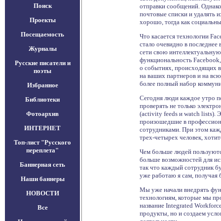
Поиск
отправки сообщений. Однако 
почтовые списки и удалять их
Проекты
хорошо, тогда как социальны
Посещаемость
Что касается технологии Fac
стало очевидно в последнее 
Журналы
сети свою интеллектуальную
функциональность Facebook,
Русские писатели и
о событиях, происходящих в
поэты
на ваших партнеров и на всю
более полный набор коммуник
Избранное
Сегодня люди каждое утро пе
Библиотеки
проверять не только электр
Фотоархив
(activity feeds и watch list
произошедшие в профессиона
ИНТЕРНЕТ
сотрудниками. При этом кажд
трех-четырех человек, хотит
Топ-лист "Русского
переплета"
Чем больше людей пользуютс
больше возможностей для ис
Баннерная сеть
так что каждый сотрудник бу
уже работаю я сам, получая
Наши баннеры
Мы уже начали внедрять фун
НОВОСТИ
технологиям, которые мы пр
название Integrated Workfor
Все
продукты, но и создаем усл