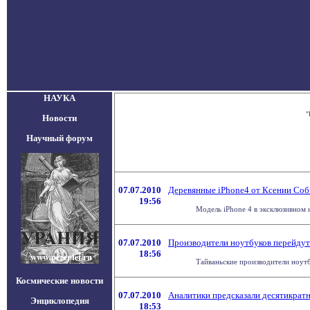
НАУКА
"
Новости
Научный форум
07.07.2010
Деревянные iPhone4 от Ксении Соб
19:56
Модель iPhone 4 в эксклюзивном и
07.07.2010
Производители ноутбуков перейдут
18:56
Тайваньские производители ноутб
Космические новости
07.07.2010
Аналитики предсказали десятикрат
Энциклопедия
18:53