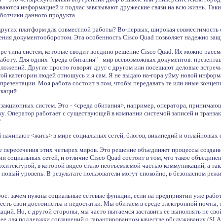
аются информацией и подчас завязывают дружеские связи на всю жизнь. Таки
аботчики данного продукта.
 других платформ для совместной работы? Во-первых, широкая совместимост
ения документооборотом. Эта особенность Cisco Quad позволяет надежно защи
е типа систем, которые сводит воедино решение Cisco Quad. Их можно рассма
боту. Для одних "среда обитания" - мир всевозможных документов: презента
ожений. Другие просто говорят друг с другом или посещают деловые встречи,
ой категории людей отношусь и я сам. Я не выдаю на-гора уйму новой информ
презентации. Моя работа состоит в том, чтобы передавать те или иные концеп
икаций.
нзакционных систем. Это - <среда обитания>, например, оператора, принимаю
ку. Оператор работает с существующей в компании системой записей и транза
.
й начинают <жить> в мире социальных сетей, блогов, википедий и онлайновых
ке пересечения этих четырех миров. Это решение объединяет процессы созда
и социальных сетей, и отличие Cisco Quad состоит в том, что такое объедине
рхитектурой, в которой видео стало неотъемлемой частью коммуникаций, а та
 новый уровень. В результате пользователи могут спокойно, в безопасном реж
с: зачем нужны социальные сетевые функции, если на предприятии уже работа
 есть свои достоинства и недостатки. Мы обитаем в среде электронной почты, 
аций. Но, с другой стороны, мы часто пытаемся заставить ее выполнять не св
ее для поддержки соглашений о гарантированном качестве обслуживания (SLA)