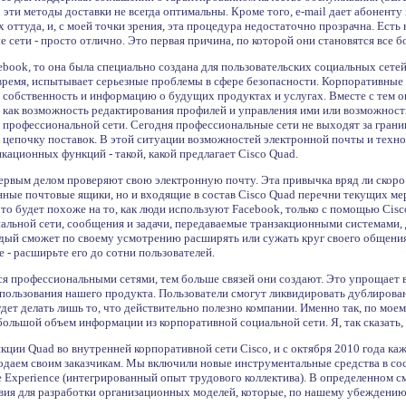
эти методы доставки не всегда оптимальны. Кроме того, e-mail дает абонент
 оттуда, и, с моей точки зрения, эта процедура недостаточно прозрачна. Есть 
е сети - просто отлично. Это первая причина, по которой они становятся все б
ebook, то она была специально создана для пользовательских социальных сетей
время, испытывает серьезные проблемы в сфере безопасности. Корпоративные 
 собственность и информацию о будущих продуктах и услугах. Вместе с тем о
 как возможность редактирования профилей и управления ими или возможност
 профессиональной сети. Сегодня профессиональные сети не выходят за грани
 цепочку поставок. В этой ситуации возможностей электронной почты и технол
ационных функций - такой, какой предлагает Cisco Quad.
рвым делом проверяют свою электронную почту. Эта привычка вряд ли скоро и
онные почтовые ящики, но и входящие в состав Cisco Quad перечни текущих ме
s). Это будет похоже на то, как люди используют Facebook, только с помощью C
льной сети, сообщения и задачи, передаваемые транзакционными системами
ый сможет по своему усмотрению расширять или сужать круг своего общения в
е - расширьте его до сотни пользователей.
я профессиональными сетями, тем больше связей они создают. Это упрощает 
пользования нашего продукта. Пользователи смогут ликвидировать дублирован
дет делать лишь то, что действительно полезно компании. Именно так, по мое
 большой объем информации из корпоративной социальной сети. Я, так сказать
кции Quad во внутренней корпоративной сети Cisco, и с октября 2010 года к
одаем своим заказчикам. Мы включили новые инструментальные средства в со
ce Experience (интегрированный опыт трудового коллектива). В определенном 
овия для разработки организационных моделей, которые, по нашему убеждению