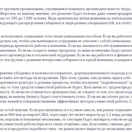
ит крупным организациям, стремящимся повышать производительность труда, 
 Впрочем, по нашему мнению, это решение будет полезно даже таким предпр
тает от 500 до 1.000 человек. Ведь практически любая компания на любом рын
следующего распределения собираются люди разных специальностей, и в этой 
использовать социальные сети своим уникальным способом. Если вы работаете 
делать так, чтобы увольняющиеся сотрудники не уносили с собой уникальные 
 периода времени их работы в компании. Если вы занимаетесь обслуживанием к
аказчиках. Если вы создаете новые продукты, то ваши коллективы будут реша
ого производства и технической поддержки. Если же вы работаете в финансо
се эти группы с разными интересами собираются в одной компании, и каждая 
рактике убедились в полезности открытого, децентрализованного подхода к с
о взять эти методы на вооружение. При этом, однако, они должны задать себе
оративную культуру и деловые процессы, чтобы построить "подключенную" ор
року от этих средств совместной работы не будет. Хотя лично я с трудом пре
ность. Если вы не отличаетесь проворностью, не следите за тем, что происход
ряд ли вашему бизнесу будет сопутствовать успех. Если же вы хотите расти, 
базы знаний и совершенствовании эффективных методов совместной работы. Ci
х сетей невелик. Если рассматривать его в узком смысле, как рынок социальн
коло 800 млн долларов США, через пару лет может вырасти до 1,2 млрд доллар
ом, порталы и поисковые механизмы, то ситуация будет выглядеть совсем по
 совместной работы (при всех своих отличиях, они, безусловно, связаны друг 
ость в продуктах подобного типа - их рынок может вырасти до нескольких ми