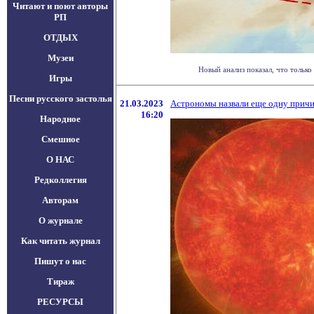
Читают и поют авторы
РП
ОТДЫХ
Музеи
Новый анализ показал, что только
Игры
Песни русского застолья
21.03.2023
Астрономы назвали еще одну причин
16:20
Народное
Смешное
О НАС
Редколлегия
Авторам
О журнале
Как читать журнал
Пишут о нас
Тираж
РЕСУРСЫ