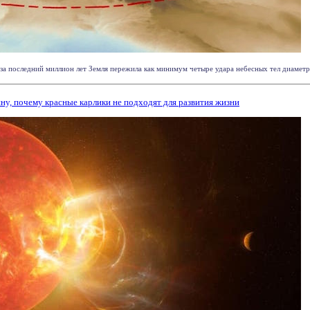
 за последний миллион лет Земля пережила как минимум четыре удара небесных тел диаметро
у, почему красные карлики не подходят для развития жизни