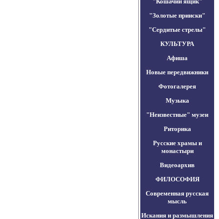
"Кошачий ящик"
"Золотые прииски"
"Сердитые стрелы"
КУЛЬТУРА
Афиша
Новые передвижники
Фотогалерея
Музыка
"Неизвестные" музеи
Риторика
Русские храмы и
монастыри
Видеоархив
ФИЛОСОФИЯ
Современная русская
мысль
Искания и размышления