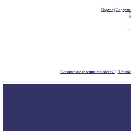
Портал
|
Содержа
"Физические явления на небесах"
|
"Неизбе