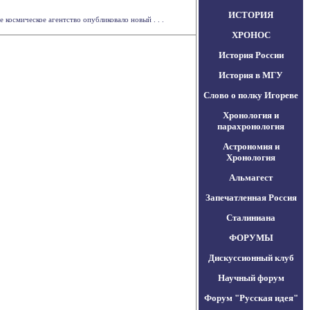
ИСТОРИЯ
космическое агентство опубликовало новый . . .
ХРОНОС
История России
История в МГУ
Слово о полку Игореве
Хронология и
парахронология
Астрономия и
Хронология
Альмагест
Запечатленная Россия
Сталиниана
ФОРУМЫ
Дискуссионный клуб
Научный форум
Форум "Русская идея"