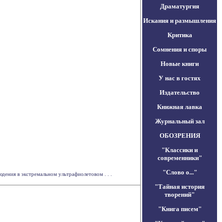
Драматургия
Искания и размышления
Критика
Сомнения и споры
Новые книги
У нас в гостях
Издательство
Книжная лавка
Журнальный зал
ОБОЗРЕНИЯ
"Классики и
современники"
"Слово о..."
ения в экстремальном ультрафиолетовом . . .
"Тайная история
творений"
"Книга писем"