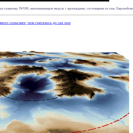
л галактику JW100, напоминающую медузу с щупальцами, состоящими из газа. Европейское 
ного серьезнее, чем считалось до сих пор