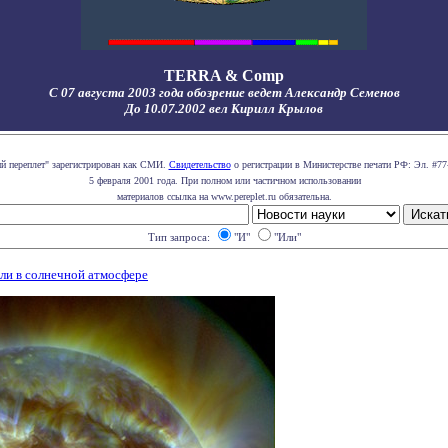
TERRA & Comp
С 07 августа 2003 года обозрение ведет Александр Семенов
До 10.07.2002 вел Кирилл Крылов
ий переплет" зарегистрирован как СМИ.
Свидетельство
о регистрации в Министерстве печати РФ: Эл. #77
5 февраля 2001 года. При полном или частичном использовании
материалов ссылка на www.pereplet.ru обязательна.
Тип запроса:
"И"
"Или"
ли в солнечной атмосфере