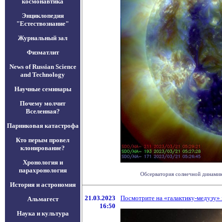
космонавтика
Энциклопедия
"Естествознание"
Журнальный зал
Физматлит
News of Russian Science
and Technology
Научные семинары
Почему молчит
Вселенная?
Парниковая катастрофа
Кто перым провел
клонирование?
Хронология и
парахронология
Обсерватория солнечной динамики
История и астрономия
21.03.2023
Посмотрите на «галактику-медузу» 
Альмагест
16:50
Наука и культура