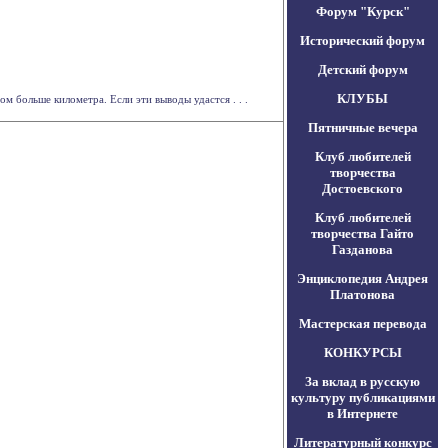
Форум "Курск"
Исторический форум
Детский форум
КЛУБЫ
м больше километра. Если эти выводы удастся . . .
Пятничные вечера
Клуб любителей
творчества
Достоевского
Клуб любителей
творчества Гайто
Газданова
Энциклопедия Андрея
Платонова
Мастерская перевода
КОНКУРСЫ
За вклад в русскую
культуру публикациями
в Интернете
Литературный конкурс