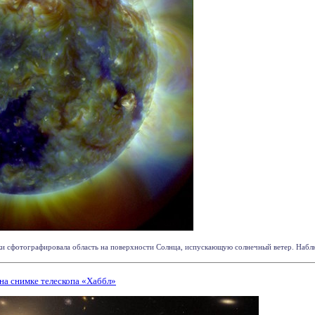
 сфотографировала область на поверхности Солнца, испускающую солнечный ветер. Наблюд
на снимке телескопа «Хаббл»