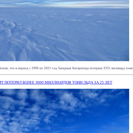
али, что в период с 1996 по 2021 год Западная Антарктида потеряла 3331 миллиард тонн ль
 ПОТЕРЯЛ БОЛЕЕ 3000 МИЛЛИАРДОВ ТОНН ЛЬДА ЗА 25 ЛЕТ