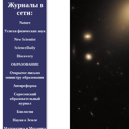
Журналы в
сети:
Nature
Успехи физических наук
New Scientist
ScienceDaily
Discovery
ОБРАЗОВАНИЕ
Открытое письмо
министру образования
Антиреформа
Соросовский
образовательный
журнал
Биология
Науки о Земле
Математика и Механика