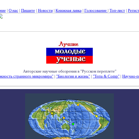
ние
|
О нас
|
Пишите
|
Новости
|
Книжная лавка
|
Голосование
|
Топ-лист
|
Регис
Авторские научные обозрения в "Русском переплете"
жность странного микромира"
|
"Биология и жизнь"
|
"Terra & Comp"
|
Научно-п
Семинары - Конференции - Симпозиумы - Конкурсы