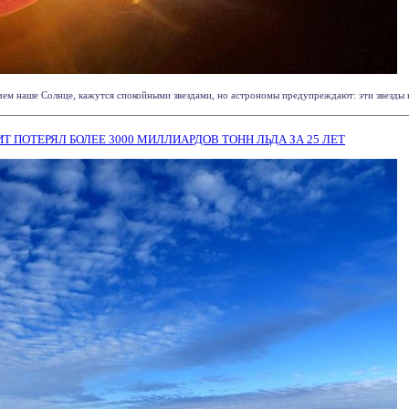
чем наше Солнце, кажутся спокойными звездами, но астрономы предупреждают: эти звезды на
 ПОТЕРЯЛ БОЛЕЕ 3000 МИЛЛИАРДОВ ТОНН ЛЬДА ЗА 25 ЛЕТ