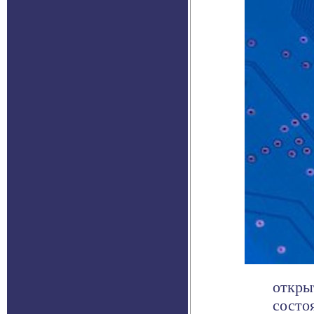
откры
состо