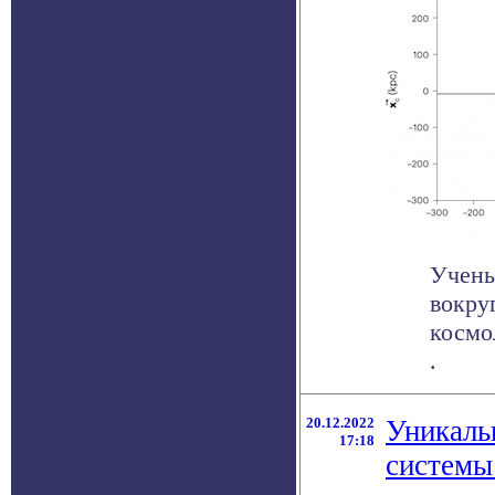
Учены
вокру
космо
.
20.12.2022
Уникаль
17:18
системы