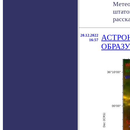
Метео
штато
расска
20.12.2022
АСТРО
16:57
ОБРАЗ