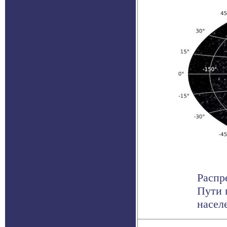
Распр
Пути 
насел