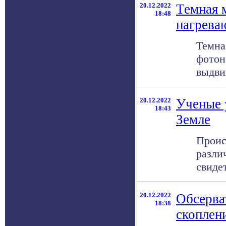
20.12.2022
Темная 
18:48
нагрева
Темна
фотон
выдви
20.12.2022
Ученые 
18:43
Земле
Проис
разли
свидет
20.12.2022
Обсерва
18:38
скоплен