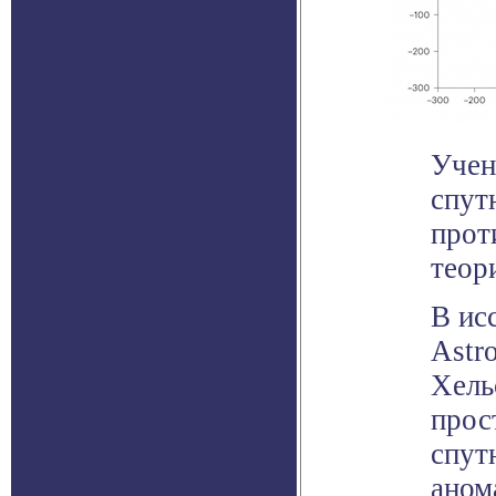
Учен
спут
прот
теор
В ис
Astr
Хель
прос
спут
аном