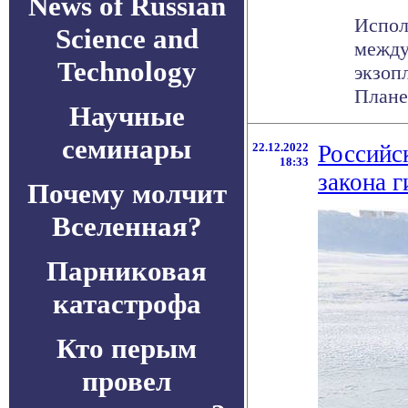
News of Russian
Испол
Science and
между
Technology
экзоп
Плане
Научные
семинары
22.12.2022
Российс
18:33
закона 
Почему молчит
Вселенная?
Парниковая
катастрофа
Кто перым
провел