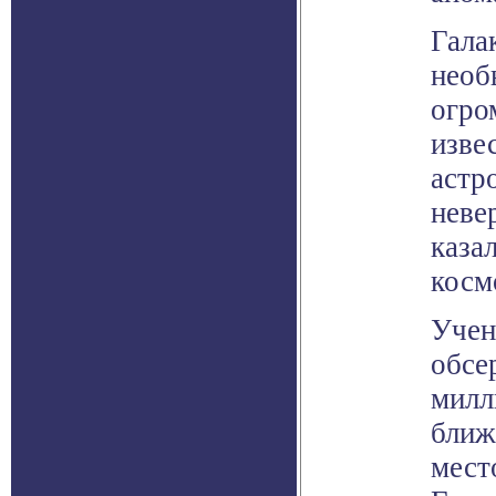
Гала
необ
огро
изве
астр
неве
каза
косм
Учен
обсе
милл
ближ
мест