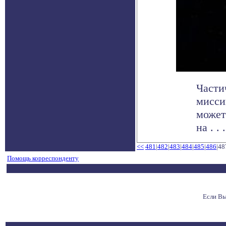
Части
мисси
может
на . . .
<<
481
|
482
|
483
|
484
|
485
|
486
|48
Помощь корреспонденту
Если Вы