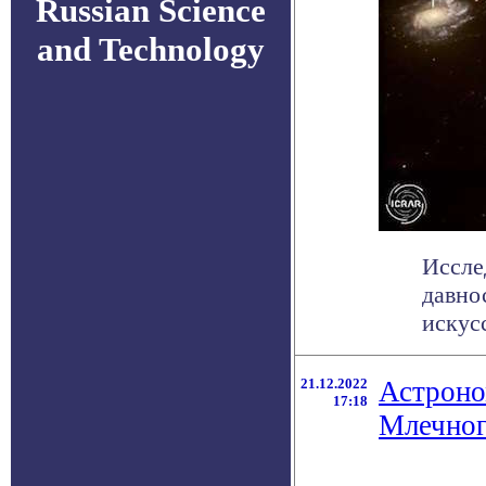
Russian Science
and Technology
Иссле
давно
искусс
21.12.2022
Астроно
17:18
Млечног