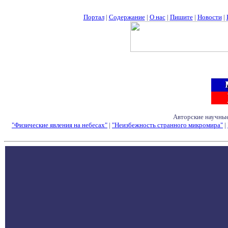
Портал
|
Содержание
|
О нас
|
Пишите
|
Новости
|
Авторские научные
"Физические явления на небесах"
|
"Неизбежность странного микромира"
|
Семинары - Конфе