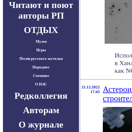
Читают и поют
авторы РП
ОТДЫХ
Музеи
Игры
Испол
Песни русского застолья
в Хан
Народное
как N
Смешное
О НАС
21.12.2022
Астерои
17:45
Редколлегия
строите
Авторам
О журнале