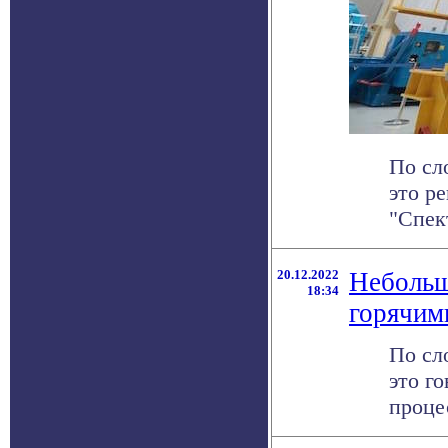
По сл
это р
"Спек
20.12.2022
Небольш
18:34
горячим
По сл
это г
проце