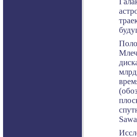
Гала
астр
трае
буду
Поло
Млеч
диск
млрд
врем
(обо
плос
спут
Sawal
Иссл