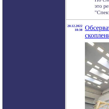
это р
"Спек
20.12.2022
Обсерва
18:38
скоплен