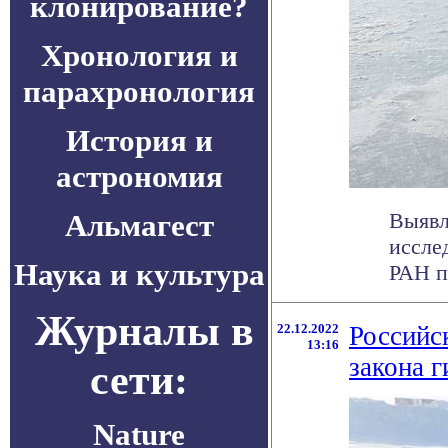
клонирование?
Хронология и
парахронология
История и
астрономия
Альмагест
Выявл
иссле
Наука и культура
РАН п
Журналы в
22.12.2022
Российс
13:16
закона 
сети:
Nature