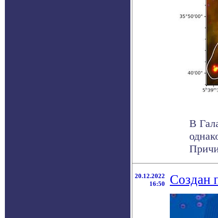
В Гал
однак
Причи
20.12.2022
Создан 
16:50