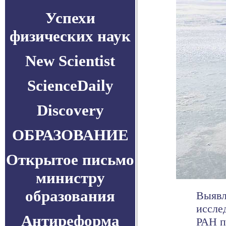
Успехи
физических наук
New Scientist
ScienceDaily
Discovery
ОБРАЗОВАНИЕ
Открытое письмо
министру
образования
Выявл
иссле
Антиреформа
РАН п