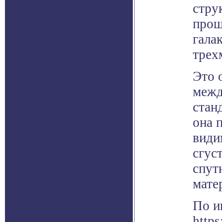
стру
прош
гала
трех
Это 
межд
стан
она 
види
сгус
спут
матер
По и
https